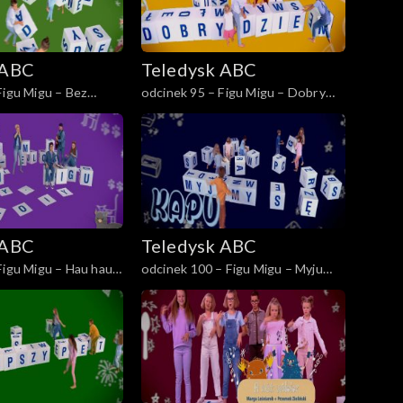
 ABC
Teledysk ABC
Figu Migu – Bez
odcinek 95 – Figu Migu – Dobry
dzień
 ABC
Teledysk ABC
Figu Migu – Hau hau,
odcinek 100 – Figu Migu – Myju
myju