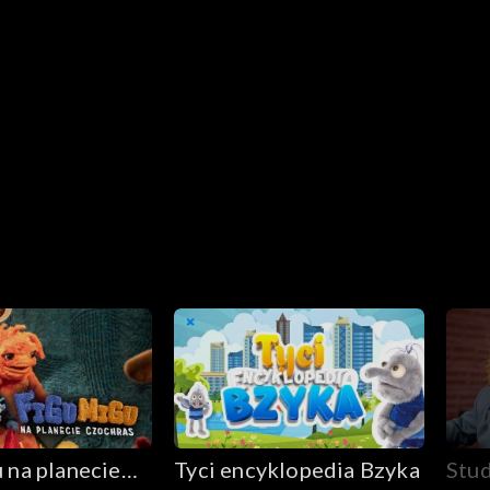
to za mało
 na planecie
Tyci encyklopedia Bzyka
Stu