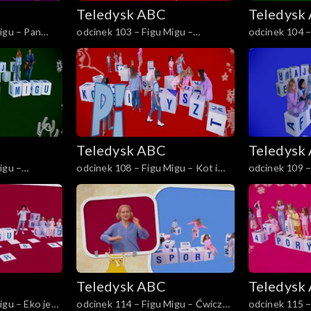
Teledysk ABC
Teledysk
igu – Pan
odcinek 103 – Figu Migu –
odcinek 104 –
Niedźwiedź Wojtek
Najlepszy pre
Teledysk ABC
Teledysk
igu –
odcinek 108 – Figu Migu – Kot i
odcinek 109 –
mysz
i dokazuj
Teledysk ABC
Teledysk
igu – Eko jest
odcinek 114 – Figu Migu – Ćwicz
odcinek 115 –