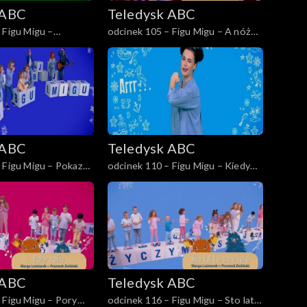
 ABC
Teledysk ABC
 Figu Migu –
odcinek 105 – Figu Migu – A nóż
zent
widelec
 ABC
Teledysk ABC
 Figu Migu – Pokazuj
odcinek 110 – Figu Migu – Kiedy
pirat robi arrr
 ABC
Teledysk ABC
 Figu Migu – Pory
odcinek 116 – Figu Migu – Sto lat