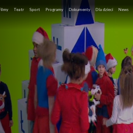
Zapraszamy na moc zabawy z te
Filmy
Teatr
Sport
Programy
Dokumenty
Dla dzieci
News