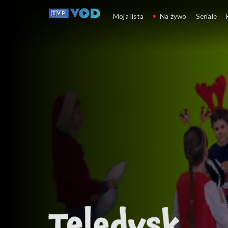
Teledysk ABC
Moja lista
Na żywo
Seriale