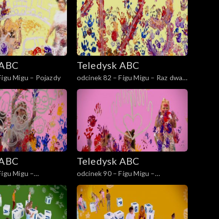
 ABC
Teledysk ABC
Figu Migu – Pojazdy
odcinek 82 – Figu Migu – Raz dwa
trzy
 ABC
Teledysk ABC
Figu Migu –
odcinek 90 – Figu Migu –
rodzina
Pomaganie jest wyzwaniem