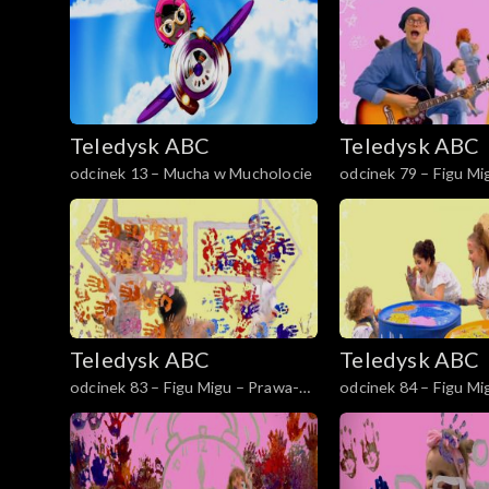
Teledyski – Przyjaciele Misia i Margo
Teledysk ABC
Teledysk ABC
odcinek 13 – Mucha w Mucholocie
odcinek 79 – Figu Mi
jest inny
Teledysk ABC
Teledysk ABC
odcinek 83 – Figu Migu – Prawa-
odcinek 84 – Figu Mi
lewa