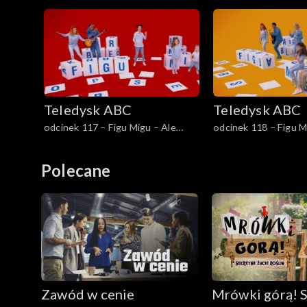
Kłamczucha
niedaleko
Teledysk ABC
Teledysk ABC
odcinek 117 – Figu Migu – Ale
odcinek 118 – Figu M
kosmos!
i już
Polecane
Zawód w cenie
Mrówki górą! 