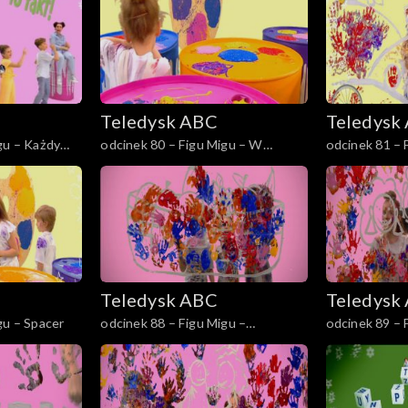
lci
Teledysk ABC
Teledysk
gu – Każdy
odcinek 80 – Figu Migu – W
odcinek 81 – 
gospodarstwie
Teledysk ABC
Teledysk
gu – Spacer
odcinek 88 – Figu Migu –
odcinek 89 – 
Owocowe mniam przysmaki
Mistrzowska 