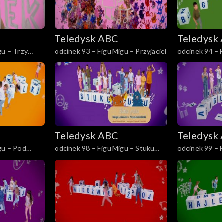
Teledysk ABC
Teledysk
gu – Trzy
odcinek 93 – Figu Migu – Przyjaciel
odcinek 94 – 
sa
ogródek
Teledysk ABC
Teledysk
gu – Pod
odcinek 98 – Figu Migu – Stuku
odcinek 99 – 
Puku
miau miau