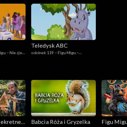
jak ja
roku
Teledysk ABC
igu – Nie zjem
odcinek 119 – Figu Migu –
Hipopotam u dentysty
Sekretne
Babcia Róża i Gryzelka
Figu Migu