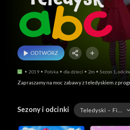
ODTWÓRZ
2019
Polska
dla dzieci
2m
Sezon 1, odcin
Zapraszamy na moc zabawy z teledyskiem z prog
Sezony i odcinki
Teledyski – Figu Migu
Teledyski – Figu Migu