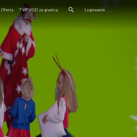
ledyskiem z programu Figu Migu!
Oferta
TVP VOD za granicą
Logowanie