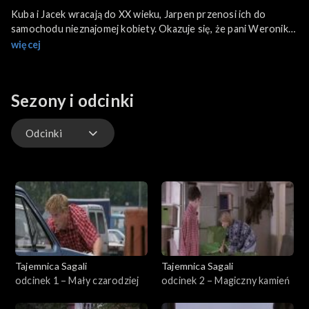
Kuba i Jacek wracają do XX wieku, Jarpen przenosi ich do
samochodu nieznajomej kobiety. Okazuje się, że pani Weronika
jest naukowcem i jedzie właśnie na konferencję astrologiczną.
więcej
Chłopcy opowiadają jej historię Sagali. W programie
konferencji przewidziano również wyprawę po tajemniczy
Kamień Saturna. Nieoczekiwanie pojawia się właściciel sklepu z
Sezony i odcinki
kamieniami szlachetnymi, pan Kruks, od dawna poszukujący
Sagali.
Odcinki
Odcinki
Tajemnica Sagali
Tajemnica Sagali
odcinek 1 – Mały czarodziej
odcinek 2 – Magiczny kamień