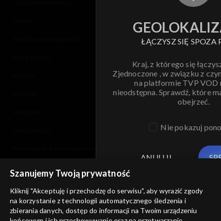
regulamin serwisu
cennik
GEOLOKALIZ
polityka prywatności
ŁĄCZYSZ SIĘ SPOZA 
moje zgody
Kraj, z którego się łączys
Zjednoczone , w związku z czy
pomoc
na platformie TVP VOD
nieodstępna. Sprawdź, które m
kontakt
obejrzeć.
voucher
Nie pokazuj pon
dostępność
informacje o dostawcy usług
ANULUJ
SP
Szanujemy Twoją prywatność
Kliknij "Akceptuję i przechodzę do serwisu", aby wyrazić zgody
na korzystanie z technologii automatycznego śledzenia i
zbierania danych, dostęp do informacji na Twoim urządzeniu
końcowym i ich przechowywanie oraz na przetwarzanie