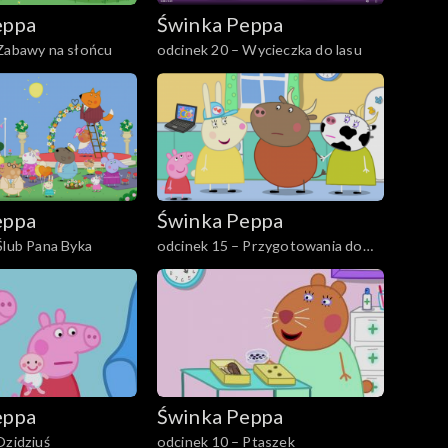
eppa
Świnka Peppa
 Zabawy na słońcu
odcinek 20 – Wycieczka do lasu
eppa
Świnka Peppa
Ślub Pana Byka
odcinek 15 – Przygotowania do
ślubu Pana Byka
eppa
Świnka Peppa
Dzidziuś
odcinek 10 – Ptaszek