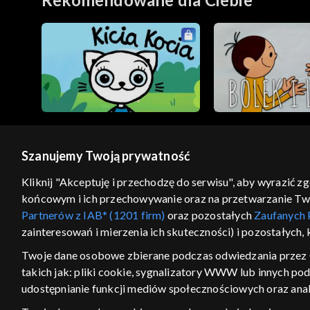
Szanujemy Twoją prywatność
© 2026 Telewizja Polska S.A. w likwidacji
Kliknij "Akceptuję i przechodzę do serwisu", aby wyrazić z
końcowym i ich przechowywanie oraz na przetwarzanie Twoic
regulamin serwisu
cennik
polityka prywatności
Partnerów z IAB* (1201 firm)
oraz pozostałych
Zaufanych 
GEOLOKALIZA
zainteresowań i mierzenia ich skuteczności) i pozostałych,
ŁĄCZYSZ SIĘ SPOZA PO
Twoje dane osobowe zbierane podczas odwiedzania przez 
takich jak: pliki cookie, sygnalizatory WWW lub innych po
Kraj, z którego się łączysz, to Stan
w związku z czym część tytułów na
udostępnianie funkcji mediów społecznościowych oraz anal
VOD może być nieodstępna. Spr