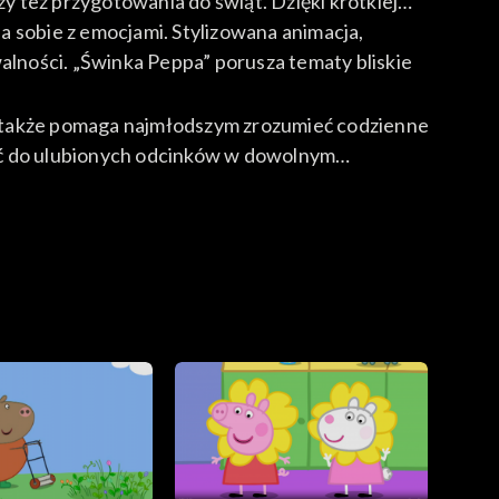
zy też przygotowania do świąt. Dzięki krótkiej
ia sobie z emocjami. Stylizowana animacja,
lności. „Świnka Peppa” porusza tematy bliskie
ale także pomaga najmłodszym zrozumieć codzienne
cać do ulubionych odcinków w dowolnym