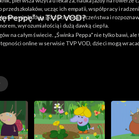
nik, pierwsza wizyta u lekarza, nauka jazdy na rowerze c
do przedszkolaków, ucząc ich empatii, współpracy i radzen
nkę Peppę” w TVP VOD?
ohaterowie budują poczucie bezpieczeństwa i rozpoznawa
umorem, wyrozumiałością i dużą dawką ciepła.
gogów na całym świecie. „Świnka Peppa” nie tylko bawi, 
ostępności online w serwisie TVP VOD, dzieci mogą wra