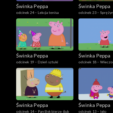
Świnka Peppa
Świnka Peppa
seria 6
odcinek 24 – Lekcja tenisa
odcinek 23 – Sprężyn
seria 4
seria 3
Świnka Peppa
Świnka Peppa
odcinek 19 – Dzień sztuki
odcinek 18 – Wieczo
Świnka Peppa
Świnka Peppa
odcinek 14 – Pan Byk bierze ślub
odcinek 13 – Iglo