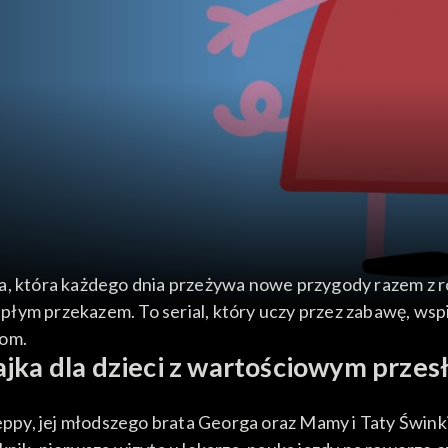
, która każdego dnia przeżywa nowe przygody razem z rod
łym przekazem. To serial, który uczy przez zabawę, wspie
zom.
jka dla dzieci z wartościowym prze
eppy, jej młodszego brata Georga oraz Mamy i Taty Świnki