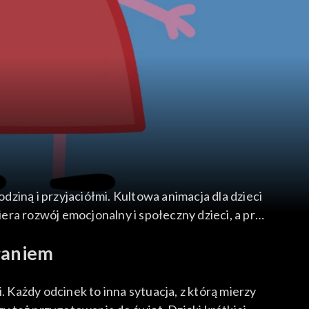
ziną i przyjaciółmi. Kultowa animacja dla dzieci
ra rozwój emocjonalny i społeczny dzieci, a przy
słaniem
. Każdy odcinek to inna sytuacja, z którą mierzy