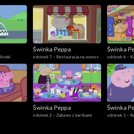
Świnka Peppa
Świnka P
alówki
odcinek 7 – Restauracja na wynos
odcinek 6 – 
Świnka Peppa
Świnka P
odcinek 2 – Zabawy z kartkami
odcinek 1 – R