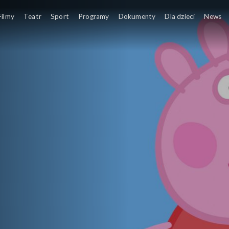
Filmy
Teatr
Sport
Programy
Dokumenty
Dla dzieci
News