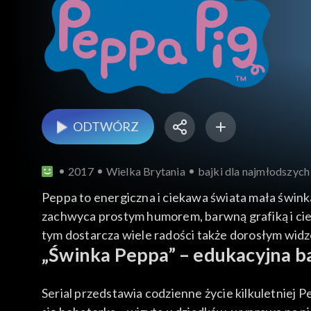
ODTWÓRZ
2017
Wielka Brytania
bajki dla najmłodszych
Peppa to energiczna i ciekawa świata mała świnka
zachwyca prostym humorem, barwną grafiką i ciep
tym dostarcza wiele radości także dorosłym wid
„Świnka Peppa” – edukacyjna ba
Serial przedstawia codzienne życie kilkuletniej P