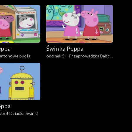
eppa
Świnka Peppa
Kartonowe pudła
odcinek 5 – Przeprowadzka Babci
Owcy
eppa
obot Dziadka Świnki