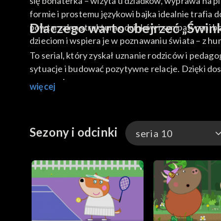
się bohaterka – wizyta u dziadków, wyprawa na pik
formie i prostemu językowi bajka idealnie trafia 
Dlaczego warto obejrzeć „Świ
powtarzalna struktura odcinków i sympatyczni b
dzieciom i wspiera je w poznawaniu świata – z h
To serial, który zyskał uznanie rodziców i peda
sytuacje i budować pozytywne relacje. Dzięki d
momencie.
więcej
Sezony i odcinki
seria 10
seria 10
seria 8
seria 7