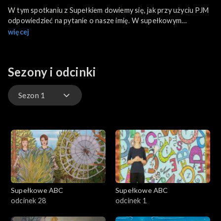
W tym spotkaniu z Supełkiem dowiemy się, jak przy użyciu PJM
odpowiedzieć na pytanie o nasze imię. W supełkowym
teatrzyku opowieść o Ali i Antku, u których zjawia się zapłakana
więcej
Bumbulinka i prosi dzieci o pomoc. Jesteście ciekawi, co się
stało i jak nasi bohaterowie sobie poradzili? W naszych
zabawach pokażemy jak wykonać kartę metodą kalkografii i
Sezony i odcinki
zrobimy bardzo proste karmniki dla ptaków.
Sezon 1
Sezon 1
Supełkowe ABC
Supełkowe ABC
odcinek 28
odcinek 1