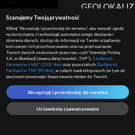
cennik
GEOLOKALIZ
polityka prywatności
ŁĄCZYSZ SIĘ SPOZA 
Szanujemy Twoją prywatność
moje zgody
Kliknij "Akceptuję i przechodzę do serwisu", aby wyrazić zgody
Kraj, z którego się łączys
na korzystanie z technologii automatycznego śledzenia i
Zjednoczone , w związku z czy
pomoc
zbierania danych, dostęp do informacji na Twoim urządzeniu
na platformie TVP VOD
nieodstępna. Sprawdź, które m
końcowym i ich przechowywanie oraz na przetwarzanie
kontakt
obejrzeć.
Twoich danych osobowych przez nas, czyli Telewizję Polską
voucher
S.A. w likwidacji (zwaną dalej również „TVP”),
Zaufanych
Partnerów z IAB* (1201 firm)
oraz pozostałych
Zaufanych
Nie pokazuj pon
dostępność
Partnerów TVP (93 firm)
, w celach marketingowych (w tym do
zautomatyzowanego dopasowania reklam do Twoich
informacje o dostawcy usług
zainteresowań i mierzenia ich skuteczności) i pozostałych,
ANULUJ
SP
które wskazujemy poniżej, a także zgody na udostępnianie
Akceptuję i przechodzę do serwisu
przez nas identyfikatora PPID do Google.
Twoje dane osobowe zbierane podczas odwiedzania przez
Ustawienia zaawansowane
Ciebie naszych
poszczególnych serwisów
zwanych dalej
„Portalem”, w tym informacje zapisywane za pomocą
technologii takich jak: pliki cookie, sygnalizatory WWW lub
innych podobnych technologii umożliwiających świadczenie
Główna
Szukaj
Moja lista
Na żywo
Więcej
dopasowanych i bezpiecznych usług, personalizację treści