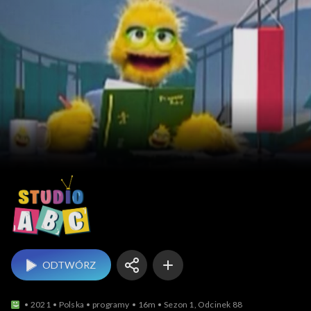
Studio ABC
ODTWÓRZ
2021
Polska
programy
16m
Sezon 1, Odcinek 88