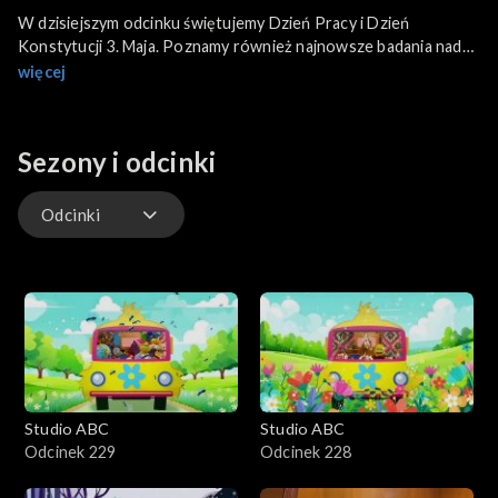
W dzisiejszym odcinku świętujemy Dzień Pracy i Dzień
Konstytucji 3. Maja. Poznamy również najnowsze badania nad
zwyczajami srok oraz przekonamy się jaki jest prawdziwy kolor
więcej
słońca. Zajrzymy do wygasłego wulkanu na Marsie, a także
poznamy pomocne wiewiórki - sadowniczki. Na koniec, jak co
tydzień, niespodzianka!
Sezony i odcinki
Odcinki
Odcinki
Studio ABC
Studio ABC
Odcinek 229
Odcinek 228