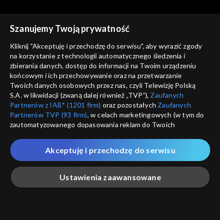
Szanujemy Twoją prywatność
Kliknij "Akceptuję i przechodzę do serwisu", aby wyrazić zgody
na korzystanie z technologii automatycznego śledzenia i
zbierania danych, dostęp do informacji na Twoim urządzeniu
Studio ABC
Studio ABC
końcowym i ich przechowywanie oraz na przetwarzanie
Odcinek 81
Odcinek 80
Twoich danych osobowych przez nas, czyli Telewizję Polską
S.A. w likwidacji (zwaną dalej również „TVP”),
Zaufanych
Partnerów z IAB* (1201 firm)
oraz pozostałych
Zaufanych
Partnerów TVP (93 firm)
, w celach marketingowych (w tym do
zautomatyzowanego dopasowania reklam do Twoich
zainteresowań i mierzenia ich skuteczności) i pozostałych,
które wskazujemy poniżej, a także zgody na udostępnianie
Akceptuję i przechodzę do serwisu
przez nas identyfikatora PPID do Google.
Studio ABC
Studio ABC
Odcinek 79
Odcinek 78
Twoje dane osobowe zbierane podczas odwiedzania przez
Ustawienia zaawansowane
Ciebie naszych
poszczególnych serwisów
zwanych dalej
„Portalem”, w tym informacje zapisywane za pomocą
technologii takich jak: pliki cookie, sygnalizatory WWW lub
innych podobnych technologii umożliwiających świadczenie
Główna
Szukaj
Moja lista
Na żywo
Więcej
dopasowanych i bezpiecznych usług, personalizację treści