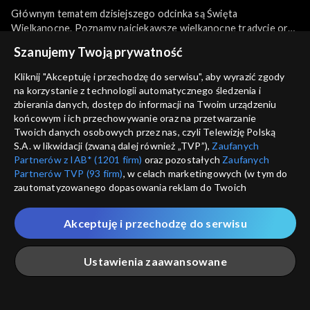
Głównym tematem dzisiejszego odcinka są Święta
Wielkanocne. Poznamy najciekawsze wielkanocne tradycje oraz
oryginalne techniki zdobienia jajek. Urządzimy też świąteczne
więcej
Szanujemy Twoją prywatność
polowanie na jaja. Ponadto dowiemy się czy jajka potrafią ze
sobą rozmawiać. A na koniec, jak co tydzień, niespodzianka!
Kliknij "Akceptuję i przechodzę do serwisu", aby wyrazić zgody
na korzystanie z technologii automatycznego śledzenia i
Sezony i odcinki
zbierania danych, dostęp do informacji na Twoim urządzeniu
końcowym i ich przechowywanie oraz na przetwarzanie
Twoich danych osobowych przez nas, czyli Telewizję Polską
Wybierz
S.A. w likwidacji (zwaną dalej również „TVP”),
Zaufanych
Partnerów z IAB* (1201 firm)
oraz pozostałych
Zaufanych
Odcinki
Partnerów TVP (93 firm)
, w celach marketingowych (w tym do
zautomatyzowanego dopasowania reklam do Twoich
zainteresowań i mierzenia ich skuteczności) i pozostałych,
Rekomendowane dla Ciebie
które wskazujemy poniżej, a także zgody na udostępnianie
Akceptuję i przechodzę do serwisu
przez nas identyfikatora PPID do Google.
Twoje dane osobowe zbierane podczas odwiedzania przez
Ustawienia zaawansowane
Ciebie naszych
poszczególnych serwisów
zwanych dalej
„Portalem”, w tym informacje zapisywane za pomocą
technologii takich jak: pliki cookie, sygnalizatory WWW lub
innych podobnych technologii umożliwiających świadczenie
Główna
Szukaj
Moja lista
Na żywo
Więcej