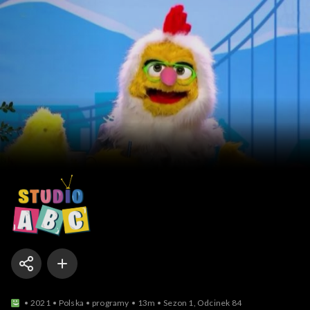
Studio ABC
2021
Polska
programy
13m
Sezon 1, Odcinek 84