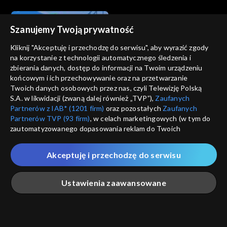
Szanujemy Twoją prywatność
Kliknij "Akceptuję i przechodzę do serwisu", aby wyrazić zgody
na korzystanie z technologii automatycznego śledzenia i
zbierania danych, dostęp do informacji na Twoim urządzeniu
Studio ABC
Studio ABC
końcowym i ich przechowywanie oraz na przetwarzanie
Odcinek 81
Odcinek 80
Twoich danych osobowych przez nas, czyli Telewizję Polską
S.A. w likwidacji (zwaną dalej również „TVP”),
Zaufanych
Partnerów z IAB* (1201 firm)
oraz pozostałych
Zaufanych
Partnerów TVP (93 firm)
, w celach marketingowych (w tym do
zautomatyzowanego dopasowania reklam do Twoich
zainteresowań i mierzenia ich skuteczności) i pozostałych,
które wskazujemy poniżej, a także zgody na udostępnianie
Akceptuję i przechodzę do serwisu
przez nas identyfikatora PPID do Google.
Studio ABC
Studio ABC
Odcinek 79
Odcinek 78
Twoje dane osobowe zbierane podczas odwiedzania przez
Ustawienia zaawansowane
Ciebie naszych
poszczególnych serwisów
zwanych dalej
„Portalem”, w tym informacje zapisywane za pomocą
technologii takich jak: pliki cookie, sygnalizatory WWW lub
innych podobnych technologii umożliwiających świadczenie
Główna
Szukaj
Moja lista
Na żywo
Więcej
dopasowanych i bezpiecznych usług, personalizację treści