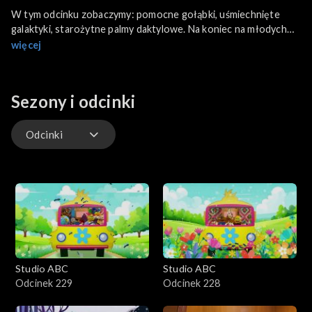
W tym odcinku zobaczymy: pomocne gołąbki, uśmiechnięte
galaktyki, starożytne palmy daktylowe. Na koniec na młodych
widzów czeka niesamowita niespodzianka!
więcej
Sezony i odcinki
Odcinki
Odcinki
Studio ABC
Studio ABC
Odcinek 229
Odcinek 228