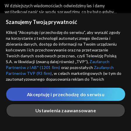
W dzisiejszych wiadomościach odwiedzimy las i damy
wróbelkowi napić się wody, sprawdzimy, co by było gdyby
zwierzęta wyglądały dokładnie tak, jak na dziecięcych
więcej
Szanujemy Twoją prywatność
rysunkach, zbadamy, czy drzewa mają uszy, odkryjemy czym jest
myszo-jeleń, odsłonimy nieznaną naturę pomarańczy i
Kliknij "Akceptuję i przechodzę do serwisu", aby wyrazić zgody
odwiedzimy psa, który w czasie kwarantanny codziennie
na korzystanie z technologii automatycznego śledzenia i
Sezony i odcinki
zmienia fryzurę.
zbierania danych, dostęp do informacji na Twoim urządzeniu
końcowym i ich przechowywanie oraz na przetwarzanie
Twoich danych osobowych przez nas, czyli Telewizję Polską
Wybierz
S.A. w likwidacji (zwaną dalej również „TVP”),
Zaufanych
Partnerów z IAB* (1201 firm)
oraz pozostałych
Zaufanych
Odcinki
Partnerów TVP (93 firm)
, w celach marketingowych (w tym do
zautomatyzowanego dopasowania reklam do Twoich
zainteresowań i mierzenia ich skuteczności) i pozostałych,
Rekomendowane dla Ciebie
które wskazujemy poniżej, a także zgody na udostępnianie
Akceptuję i przechodzę do serwisu
przez nas identyfikatora PPID do Google.
Twoje dane osobowe zbierane podczas odwiedzania przez
Ustawienia zaawansowane
Ciebie naszych
poszczególnych serwisów
zwanych dalej
„Portalem”, w tym informacje zapisywane za pomocą
technologii takich jak: pliki cookie, sygnalizatory WWW lub
innych podobnych technologii umożliwiających świadczenie
Główna
Szukaj
Moja lista
Na żywo
Więcej