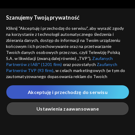
Szanujemy Twoją prywatność
Kliknij "Akceptuję i przechodzę do serwisu", aby wyrazić zgody
na korzystanie z technologii automatycznego śledzenia i
zbierania danych, dostęp do informacji na Twoim urządzeniu
Studio ABC
Studio ABC
końcowym i ich przechowywanie oraz na przetwarzanie
Odcinek 81
Odcinek 80
Twoich danych osobowych przez nas, czyli Telewizję Polską
S.A. w likwidacji (zwaną dalej również „TVP”),
Zaufanych
Partnerów z IAB* (1201 firm)
oraz pozostałych
Zaufanych
Partnerów TVP (93 firm)
, w celach marketingowych (w tym do
zautomatyzowanego dopasowania reklam do Twoich
zainteresowań i mierzenia ich skuteczności) i pozostałych,
które wskazujemy poniżej, a także zgody na udostępnianie
Akceptuję i przechodzę do serwisu
przez nas identyfikatora PPID do Google.
Studio ABC
Studio ABC
Odcinek 79
Odcinek 78
Twoje dane osobowe zbierane podczas odwiedzania przez
Ustawienia zaawansowane
Ciebie naszych
poszczególnych serwisów
zwanych dalej
„Portalem”, w tym informacje zapisywane za pomocą
technologii takich jak: pliki cookie, sygnalizatory WWW lub
innych podobnych technologii umożliwiających świadczenie
Główna
Szukaj
Moja lista
Na żywo
Więcej
dopasowanych i bezpiecznych usług, personalizację treści