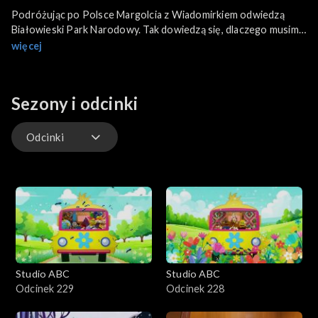
Podróżując po Polsce Margolcia z Wiadomirkiem odwiedzą
Białowieski Park Narodowy. Tak dowiedzą się, dlaczego musimy
dbać o żubry i sprawdzimy czym jest uroczysko. Nie zabraknie
więcej
też muzycznej zwroty tygodnia.
Sezony i odcinki
Odcinki
Odcinki
Studio ABC
Studio ABC
Odcinek 229
Odcinek 228