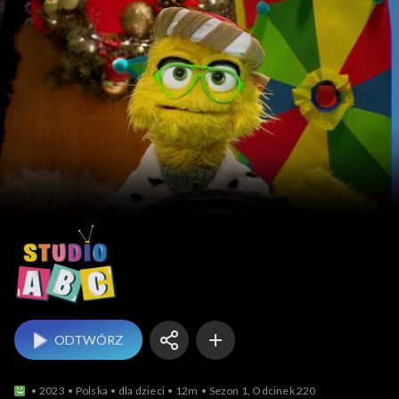
Studio ABC
ODTWÓRZ
2023
Polska
dla dzieci
12m
Sezon 1, Odcinek 220