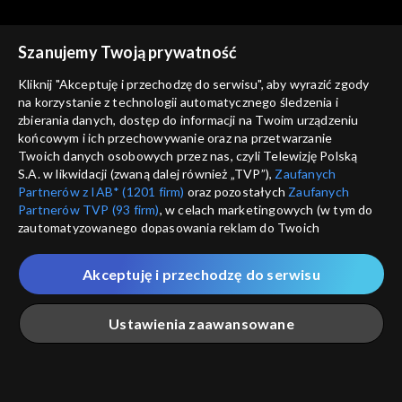
Szanujemy Twoją prywatność
Kliknij "Akceptuję i przechodzę do serwisu", aby wyrazić zgody
na korzystanie z technologii automatycznego śledzenia i
zbierania danych, dostęp do informacji na Twoim urządzeniu
Studio ABC
Studio ABC
końcowym i ich przechowywanie oraz na przetwarzanie
Odcinek 81
Odcinek 80
Twoich danych osobowych przez nas, czyli Telewizję Polską
S.A. w likwidacji (zwaną dalej również „TVP”),
Zaufanych
Partnerów z IAB* (1201 firm)
oraz pozostałych
Zaufanych
Partnerów TVP (93 firm)
, w celach marketingowych (w tym do
zautomatyzowanego dopasowania reklam do Twoich
zainteresowań i mierzenia ich skuteczności) i pozostałych,
które wskazujemy poniżej, a także zgody na udostępnianie
Akceptuję i przechodzę do serwisu
przez nas identyfikatora PPID do Google.
Studio ABC
Studio ABC
Odcinek 79
Odcinek 78
Twoje dane osobowe zbierane podczas odwiedzania przez
Ustawienia zaawansowane
Ciebie naszych
poszczególnych serwisów
zwanych dalej
„Portalem”, w tym informacje zapisywane za pomocą
technologii takich jak: pliki cookie, sygnalizatory WWW lub
innych podobnych technologii umożliwiających świadczenie
Główna
Szukaj
Moja lista
Na żywo
Więcej
dopasowanych i bezpiecznych usług, personalizację treści