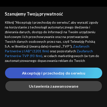
Szanujemy Twoją prywatność
Kliknij "Akceptuję i przechodzę do serwisu", aby wyrazić zgody
na korzystanie z technologii automatycznego śledzenia i
zbierania danych, dostęp do informacji na Twoim urządzeniu
Studio ABC
Studio ABC
końcowym i ich przechowywanie oraz na przetwarzanie
Odcinek 81
Odcinek 80
Twoich danych osobowych przez nas, czyli Telewizję Polską
S.A. w likwidacji (zwaną dalej również „TVP”),
Zaufanych
Partnerów z IAB* (1201 firm)
oraz pozostałych
Zaufanych
Partnerów TVP (93 firm)
, w celach marketingowych (w tym do
zautomatyzowanego dopasowania reklam do Twoich
zainteresowań i mierzenia ich skuteczności) i pozostałych,
które wskazujemy poniżej, a także zgody na udostępnianie
Akceptuję i przechodzę do serwisu
przez nas identyfikatora PPID do Google.
Studio ABC
Studio ABC
Odcinek 79
Odcinek 78
Twoje dane osobowe zbierane podczas odwiedzania przez
Ustawienia zaawansowane
Ciebie naszych
poszczególnych serwisów
zwanych dalej
„Portalem”, w tym informacje zapisywane za pomocą
technologii takich jak: pliki cookie, sygnalizatory WWW lub
innych podobnych technologii umożliwiających świadczenie
Główna
Szukaj
Moja lista
Na żywo
Więcej
dopasowanych i bezpiecznych usług, personalizację treści