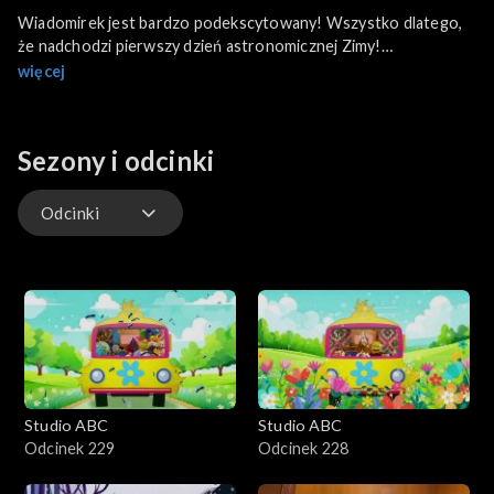
Wiadomirek jest bardzo podekscytowany! Wszystko dlatego,
że nadchodzi pierwszy dzień astronomicznej Zimy!
Wiadomiorek chce móc się nim nacieszyć, ponieważ zawsze mija
więcej
on bardzo szybko, w końcu to najkrótszy dzień w roku i trwa
zaledwie 7 godzin! Oprócz tego, w programie zobaczymy
sondę na dzień pokrywania wszystkiego czekoladą oraz
Sezony i odcinki
przegląd piernikowych nieruchomości!
Odcinki
Odcinki
Studio ABC
Studio ABC
Odcinek 229
Odcinek 228