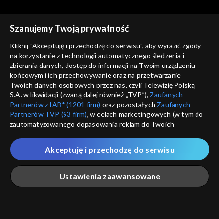
Szanujemy Twoją prywatność
Kliknij "Akceptuję i przechodzę do serwisu", aby wyrazić zgody
na korzystanie z technologii automatycznego śledzenia i
zbierania danych, dostęp do informacji na Twoim urządzeniu
Studio ABC
Studio ABC
końcowym i ich przechowywanie oraz na przetwarzanie
Odcinek 81
Odcinek 80
Twoich danych osobowych przez nas, czyli Telewizję Polską
S.A. w likwidacji (zwaną dalej również „TVP”),
Zaufanych
Partnerów z IAB* (1201 firm)
oraz pozostałych
Zaufanych
Partnerów TVP (93 firm)
, w celach marketingowych (w tym do
zautomatyzowanego dopasowania reklam do Twoich
zainteresowań i mierzenia ich skuteczności) i pozostałych,
które wskazujemy poniżej, a także zgody na udostępnianie
Akceptuję i przechodzę do serwisu
przez nas identyfikatora PPID do Google.
Studio ABC
Studio ABC
Odcinek 79
Odcinek 78
Twoje dane osobowe zbierane podczas odwiedzania przez
Ustawienia zaawansowane
Ciebie naszych
poszczególnych serwisów
zwanych dalej
„Portalem”, w tym informacje zapisywane za pomocą
technologii takich jak: pliki cookie, sygnalizatory WWW lub
innych podobnych technologii umożliwiających świadczenie
Główna
Szukaj
Moja lista
Na żywo
Więcej
dopasowanych i bezpiecznych usług, personalizację treści