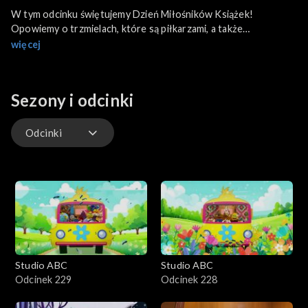
W tym odcinku świętujemy Dzień Miłośników Książek!
Opowiemy o trzmielach, które są piłkarzami, a także
przekonamy się jak pięknie brzmi muzyka pajęczej sieci.
więcej
Zobaczymy również następny odcinek Retrokina. Na koniec –
Suchar Tygodnia!
Sezony i odcinki
Odcinki
Odcinki
Studio ABC
Studio ABC
Odcinek 229
Odcinek 228