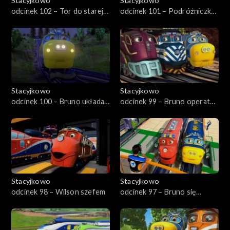
Stacyjkowo
Stacyjkowo
odcinek 102 – Tor do starej
odcinek 101 – Podróżniczka
kopalni srebra
Koko
Stacyjkowo
Stacyjkowo
odcinek 100 – Bruno układa
odcinek 99 – Bruno operator
tory
dźwigu
Stacyjkowo
Stacyjkowo
odcinek 98 – Wilson szefem
odcinek 97 – Bruno się
spieszy