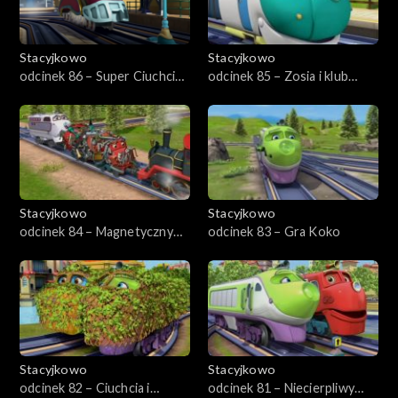
Stacyjkowo
Stacyjkowo
odcinek 86 – Super Ciuchcia
odcinek 85 – Zosia i klub
incognito
gwiazd
Stacyjkowo
Stacyjkowo
odcinek 84 – Magnetyczny
odcinek 83 – Gra Koko
Wilson
Stacyjkowo
Stacyjkowo
odcinek 82 – Ciuchcia i
odcinek 81 – Niecierpliwy