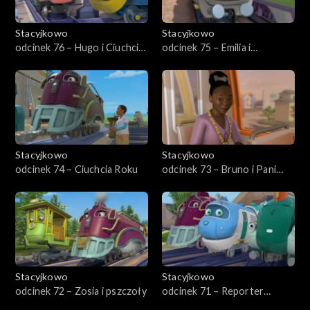
Stacyjkowo
Stacyjkowo
odcinek 76 – Hugo i Ciuchcia
odcinek 75 – Emilia i
Nawigator
wykrywacz usterek
Stacyjkowo
Stacyjkowo
odcinek 74 – Ciuchcia Roku
odcinek 73 – Bruno i Pani
Burmistrz
Stacyjkowo
Stacyjkowo
odcinek 72 – Zosia i pszczoły
odcinek 71 – Reporter
kolejowy Wilson