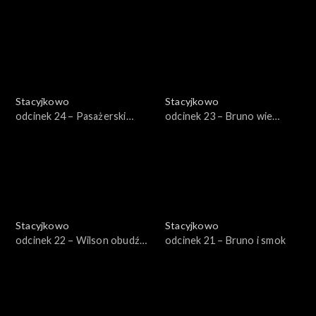
Wilson
Stacyjkowo
Stacyjkowo
odcinek 24 – Pasażerski
odcinek 23 – Bruno wie
egzamin Koko
najlepiej
Stacyjkowo
Stacyjkowo
odcinek 22 – Wilson obudź
odcinek 21 – Bruno i smok
się