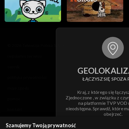
© 2026 Telewizja Polska S.A. w likwidacji
regulamin serwisu
cennik
GEOLOKALIZ
polityka prywatności
ŁĄCZYSZ SIĘ SPOZA 
moje zgody
Kraj, z którego się łączys
Zjednoczone , w związku z czy
pomoc
na platformie TVP VOD
nieodstępna. Sprawdź, które m
kontakt
obejrzeć.
voucher
Szanujemy Twoją prywatność
Nie pokazuj pon