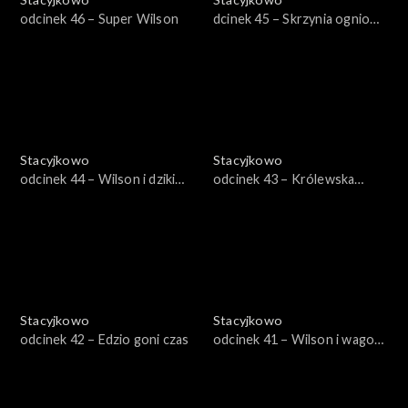
odcinek 46 – Super Wilson
dcinek 45 – Skrzynia ogniowa
starego Pita
Stacyjkowo
Stacyjkowo
odcinek 44 – Wilson i dziki
odcinek 43 – Królewska
wiatr
wycieczka Mtambo
Stacyjkowo
Stacyjkowo
odcinek 42 – Edzio goni czas
odcinek 41 – Wilson i wagon
do malowania