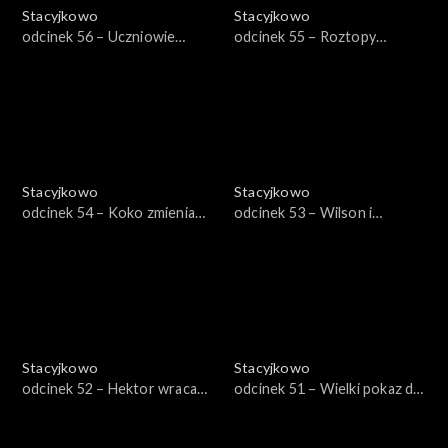
Stacyjkowo
Stacyjkowo
odcinek 56 – Uczniowie
odcinek 55 – Roztopy
Bruna
Frostiniego
Stacyjkowo
Stacyjkowo
odcinek 54 – Koko zmienia
odcinek 53 – Wilson i
wygląd
śnieżyca
Stacyjkowo
Stacyjkowo
odcinek 52 – Hektor wraca
odcinek 51 – Wielki pokaz dla
do szkoły
Pita