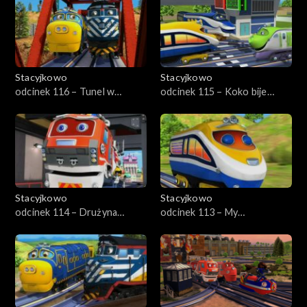
Stacyjkowo
Stacyjkowo
odcinek 116 – Tunel w
odcinek 115 – Koko bije
Trąbkowie
rekord
Stacyjkowo
Stacyjkowo
odcinek 114 – Drużyna
odcinek 113 – My
Ciuchciaków
lokomonterzy