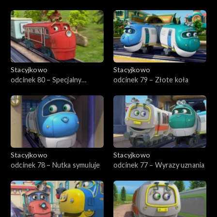
kamuflaż
Hugo
Stacyjkowo
Stacyjkowo
odcinek 80 – Specjalny
odcinek 79 – Złote koła
pomocnik Wilson
Stacyjkowo
Stacyjkowo
odcinek 78 – Nutka symuluje
odcinek 77 – Wyrazy uznania