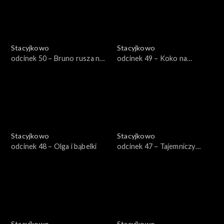
Stacyjkowo
Stacyjkowo
odcinek 50 – Bruno rusza na
odcinek 49 – Koko na
ratunek
posterunku
Stacyjkowo
Stacyjkowo
odcinek 48 – Olga i bąbelki
odcinek 47 – Tajemniczy
pomocnik Bruna
Stacyjkowo
Stacyjkowo