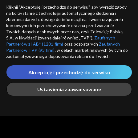
dostępność
Kliknij "Akceptuję i przechodzę do serwisu", aby wyrazić zgody
na korzystanie z technologii automatycznego śledzenia i
informacje o dostawcy usług
ANULUJ
SP
zbierania danych, dostęp do informacji na Twoim urządzeniu
końcowym i ich przechowywanie oraz na przetwarzanie
Twoich danych osobowych przez nas, czyli Telewizję Polską
S.A. w likwidacji (zwaną dalej również „TVP”),
Zaufanych
Partnerów z IAB* (1201 firm)
oraz pozostałych
Zaufanych
Partnerów TVP (93 firm)
, w celach marketingowych (w tym do
zautomatyzowanego dopasowania reklam do Twoich
zainteresowań i mierzenia ich skuteczności) i pozostałych,
które wskazujemy poniżej, a także zgody na udostępnianie
Akceptuję i przechodzę do serwisu
przez nas identyfikatora PPID do Google.
Twoje dane osobowe zbierane podczas odwiedzania przez
Ustawienia zaawansowane
Ciebie naszych
poszczególnych serwisów
zwanych dalej
„Portalem”, w tym informacje zapisywane za pomocą
technologii takich jak: pliki cookie, sygnalizatory WWW lub
innych podobnych technologii umożliwiających świadczenie
Główna
Szukaj
Moja lista
Na żywo
Więcej
dopasowanych i bezpiecznych usług, personalizację treści
oraz reklam, udostępnianie funkcji mediów społecznościowych
oraz analizowanie ruchu w Internecie.
Twoje dane osobowe zbierane podczas odwiedzania przez