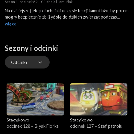
Sezon 1, odcinek 82 – Ciuchcia i kamuflaż
Na dzisiejszej lekcji ciuchciaki uczą się lekcji kamuflażu, by potem
mogły bezpiecznie zbliżyć się do dzikich zwierząt podczas
treningów w parku safari. Kto okaże się najlepiej
więcej
zakamuflowaną ciuchcią na świecie?
Sezony i odcinki
Odcinki
Odcinki
Stacyjkowo
Stacyjkowo
odcinek 128 – Błysk Florka
odcinek 127 – Szef patrolu