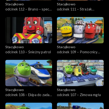
Stacyjkowo
Stacyjkowo
odcinek 112 – Bruno – spec
odcinek 111 – Strażak
od torów
Wilson
Stacyjkowo
Stacyjkowo
odcinek 110 – Śnieżny patrol
odcinek 109 – Pomocnicy
ratownika
Stacyjkowo
Stacyjkowo
odcinek 108 – Ekipa do zadań
odcinek 107 – Zimowa mgła
specjalnych