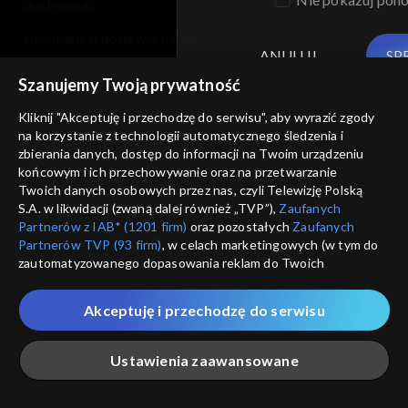
dostępność
informacje o dostawcy usług
ANULUJ
SP
Szanujemy Twoją prywatność
Kliknij "Akceptuję i przechodzę do serwisu", aby wyrazić zgody
na korzystanie z technologii automatycznego śledzenia i
zbierania danych, dostęp do informacji na Twoim urządzeniu
końcowym i ich przechowywanie oraz na przetwarzanie
Twoich danych osobowych przez nas, czyli Telewizję Polską
S.A. w likwidacji (zwaną dalej również „TVP”),
Zaufanych
Partnerów z IAB* (1201 firm)
oraz pozostałych
Zaufanych
Partnerów TVP (93 firm)
, w celach marketingowych (w tym do
zautomatyzowanego dopasowania reklam do Twoich
zainteresowań i mierzenia ich skuteczności) i pozostałych,
które wskazujemy poniżej, a także zgody na udostępnianie
Akceptuję i przechodzę do serwisu
przez nas identyfikatora PPID do Google.
Twoje dane osobowe zbierane podczas odwiedzania przez
Ustawienia zaawansowane
Ciebie naszych
poszczególnych serwisów
zwanych dalej
„Portalem”, w tym informacje zapisywane za pomocą
technologii takich jak: pliki cookie, sygnalizatory WWW lub