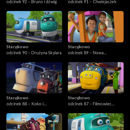
odcinek 92 – Bruno i dźwig
odcinek 91 – Chwiejaczek
Stacyjkowo
Stacyjkowo
odcinek 90 – Drużyna Skylara
odcinek 89 – Nowa
przyjaciółka Nutki
Stacyjkowo
Stacyjkowo
odcinek 88 – Koko i
odcinek 87 – Filmowiec
tajemnica
Bruno