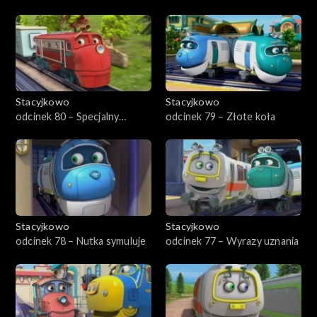
kamuflaż
Hugo
Stacyjkowo
Stacyjkowo
odcinek 80 – Specjalny
odcinek 79 – Złote koła
pomocnik Wilson
Stacyjkowo
Stacyjkowo
odcinek 78 – Nutka symuluje
odcinek 77 – Wyrazy uznania