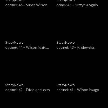
odcinek 46 – Super Wilson
dcinek 45 – Skrzynia ogniowa
starego Pita
Stacyjkowo
Stacyjkowo
odcinek 44 – Wilson i dziki
odcinek 43 – Królewska
wiatr
wycieczka Mtambo
Stacyjkowo
Stacyjkowo
odcinek 42 – Edzio goni czas
odcinek 41 – Wilson i wagon
do malowania