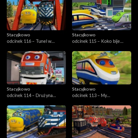
Stacyjkowo
Stacyjkowo
odcinek 116 – Tunel w
odcinek 115 – Koko bije
Trąbkowie
rekord
Stacyjkowo
Stacyjkowo
odcinek 114 – Drużyna
odcinek 113 – My
Ciuchciaków
lokomonterzy