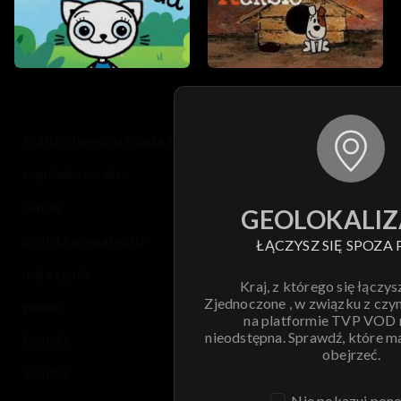
© 2026 Telewizja Polska S.A. w likwidacji
regulamin serwisu
cennik
GEOLOKALIZ
polityka prywatności
ŁĄCZYSZ SIĘ SPOZA 
moje zgody
Kraj, z którego się łączys
Zjednoczone , w związku z czy
pomoc
na platformie TVP VOD
nieodstępna. Sprawdź, które m
kontakt
obejrzeć.
voucher
Nie pokazuj pon