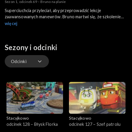
Sezon 1, odcinek 69 – Bruno na planie
Superciuchcia przyleciał, aby przeprowadzić lekcje
zaawansowanych manewrów. Bruno martwi się, że szkolenie
nie idzie mu najlepiej. Pociągi muszą trenować, gdyż
więcej
Superciuchcia chce, aby młodzież zaprezentowała mu postępy
na planie filmowym, w którym bierze udział. Koko jest
podekscytowania.
Sezony i odcinki
Odcinki
Odcinki
Stacyjkowo
Stacyjkowo
odcinek 128 – Błysk Florka
odcinek 127 – Szef patrolu