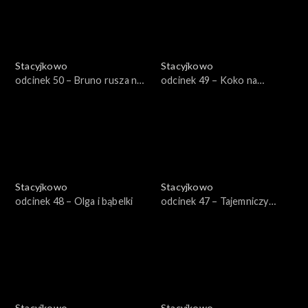
Stacyjkowo
Stacyjkowo
odcinek 50 – Bruno rusza na
odcinek 49 – Koko na
ratunek
posterunku
Stacyjkowo
Stacyjkowo
odcinek 48 – Olga i bąbelki
odcinek 47 – Tajemniczy
pomocnik Bruna
Stacyjkowo
Stacyjkowo