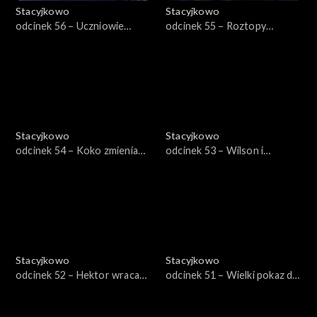
Stacyjkowo
Stacyjkowo
odcinek 56 – Uczniowie
odcinek 55 – Roztopy
Bruna
Frostiniego
Stacyjkowo
Stacyjkowo
odcinek 54 – Koko zmienia
odcinek 53 – Wilson i
wygląd
śnieżyca
Stacyjkowo
Stacyjkowo
odcinek 52 – Hektor wraca
odcinek 51 – Wielki pokaz dla
do szkoły
Pita