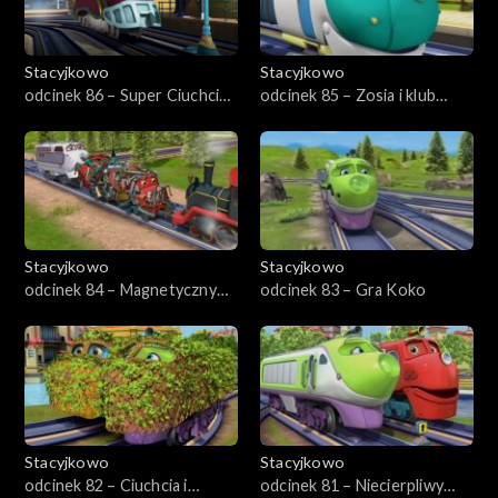
Stacyjkowo
Stacyjkowo
odcinek 86 – Super Ciuchcia
odcinek 85 – Zosia i klub
incognito
gwiazd
Stacyjkowo
Stacyjkowo
odcinek 84 – Magnetyczny
odcinek 83 – Gra Koko
Wilson
Stacyjkowo
Stacyjkowo
odcinek 82 – Ciuchcia i
odcinek 81 – Niecierpliwy