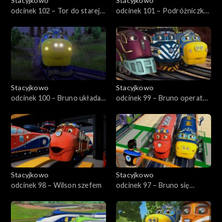
Stacyjkowo
Stacyjkowo
odcinek 102 – Tor do starej
odcinek 101 – Podróżniczka
kopalni srebra
Koko
Stacyjkowo
Stacyjkowo
odcinek 100 – Bruno układa
odcinek 99 – Bruno operator
tory
dźwigu
Stacyjkowo
Stacyjkowo
odcinek 98 – Wilson szefem
odcinek 97 – Bruno się
spieszy