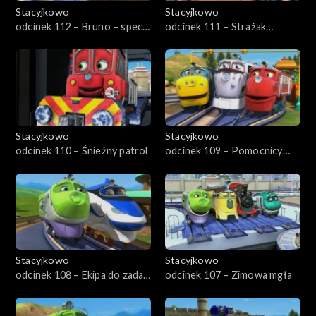
Stacyjkowo
Stacyjkowo
odcinek 112 – Bruno – spec
odcinek 111 – Strażak
od torów
Wilson
Stacyjkowo
Stacyjkowo
odcinek 110 – Śnieżny patrol
odcinek 109 – Pomocnicy
ratownika
Stacyjkowo
Stacyjkowo
odcinek 108 – Ekipa do zadań
odcinek 107 – Zimowa mgła
specjalnych