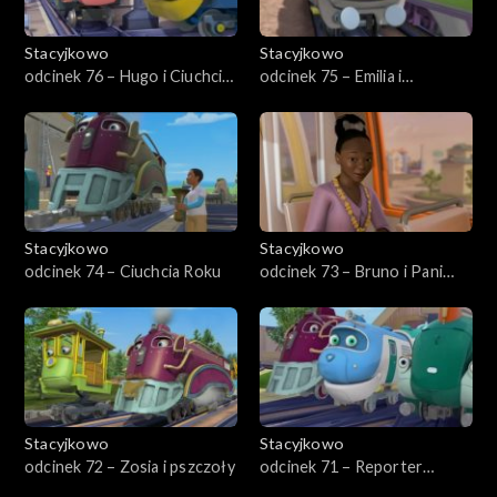
Stacyjkowo
Stacyjkowo
odcinek 76 – Hugo i Ciuchcia
odcinek 75 – Emilia i
Nawigator
wykrywacz usterek
Stacyjkowo
Stacyjkowo
odcinek 74 – Ciuchcia Roku
odcinek 73 – Bruno i Pani
Burmistrz
Stacyjkowo
Stacyjkowo
odcinek 72 – Zosia i pszczoły
odcinek 71 – Reporter
kolejowy Wilson