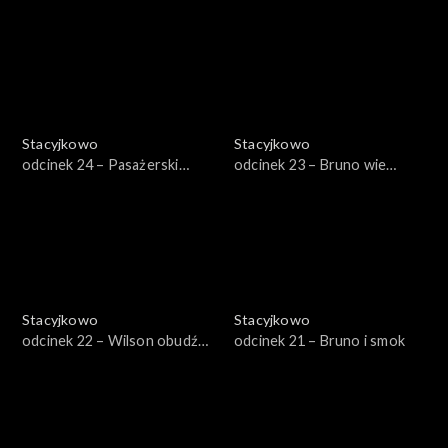
Wilson
Stacyjkowo
Stacyjkowo
odcinek 24 – Pasażerski
odcinek 23 – Bruno wie
egzamin Koko
najlepiej
Stacyjkowo
Stacyjkowo
odcinek 22 – Wilson obudź
odcinek 21 – Bruno i smok
się