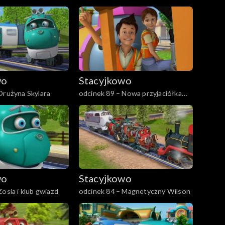
wo
Stacyjkowo
Drużyna Skylara
odcinek 89 – Nowa przyjaciółka
Nutki
wo
Stacyjkowo
osia i klub gwiazd
odcinek 84 – Magnetyczny Wilson