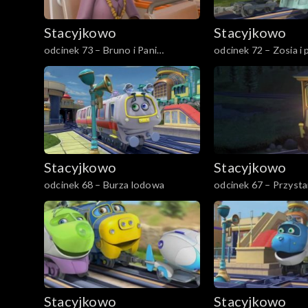
Stacyjkowo
Stacyjkowo
odcinek 73 – Bruno i Pani
odcinek 72 – Zosia i
Burmistrz
Stacyjkowo
Stacyjkowo
odcinek 68 – Burza lodowa
odcinek 67 – Przyst
Stacyjkowo
Stacyjkowo