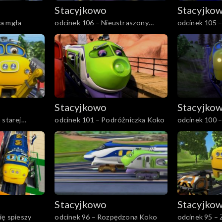
Stacyjkowo
Stacyjko
a mgła
odcinek 106 – Nieustraszony
odcinek 105 –
Wilson
Stacyjkowo
Stacyjko
 starej
odcinek 101 – Podróżniczka Koko
odcinek 100 –
Stacyjkowo
Stacyjko
ię spieszy
odcinek 96 – Rozpędzona Koko
odcinek 95 – 