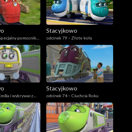
wo
Stacyjkowo
Specjalny pomocnik
odcinek 79 – Złote koła
wo
Stacyjkowo
Emilia i wykrywacz
odcinek 74 – Ciuchcia Roku