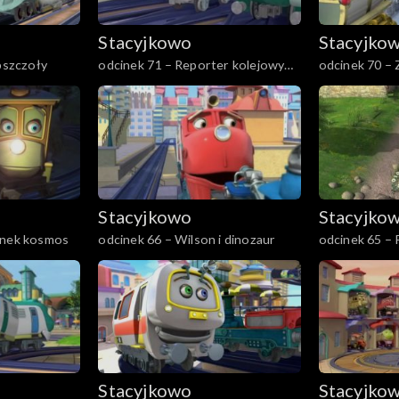
Stacyjkowo
Stacyjko
 pszczoły
odcinek 71 – Reporter kolejowy
odcinek 70 –
Wilson
Wilsona
Stacyjkowo
Stacyjko
anek kosmos
odcinek 66 – Wilson i dinozaur
odcinek 65 – 
Stacyjkowo
Stacyjko