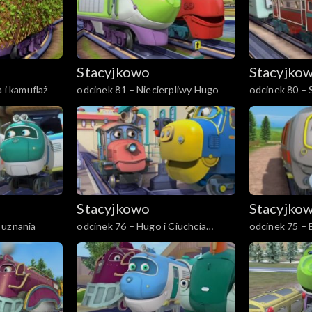
Stacyjkowo
Stacyjko
 i kamuflaż
odcinek 81 – Niecierpliwy Hugo
odcinek 80 – 
Wilson
Stacyjkowo
Stacyjko
 uznania
odcinek 76 – Hugo i Ciuchcia
odcinek 75 – 
Nawigator
usterek