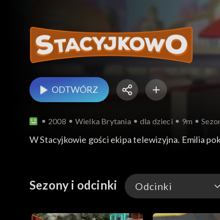
ODTWÓRZ
2008
Wielka Brytania
dla dzieci
9m
Sezon
W Stacyjkowie gości ekipa telewizyjna. Emilia po
Sezony i odcinki
Odcinki
Odcinki