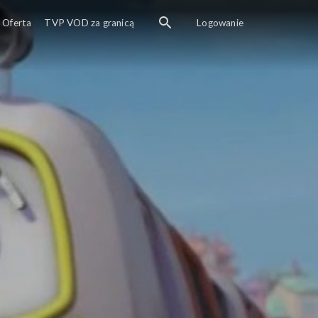
a telewizyjna. Emilia pokazuje im całe miasteczko.
Oferta
TVP VOD za granicą
Logowanie