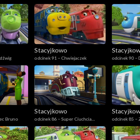
Stacyjkowo
Stacyjko
 dźwig
odcinek 91 – Chwiejaczek
odcinek 90 – 
Stacyjkowo
Stacyjko
iec Bruno
odcinek 86 – Super Ciuchcia
odcinek 85 – Z
incognito