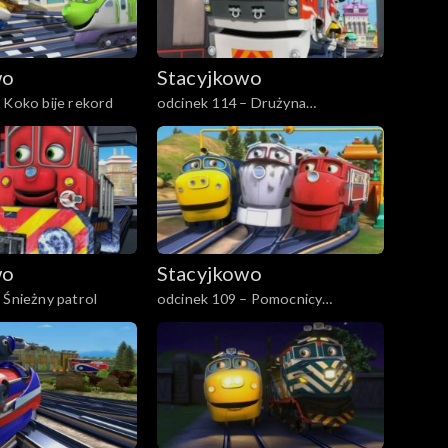
wo
Stacyjkowo
 Koko bije rekord
odcinek 114 – Drużyna
Ciuchciaków
wo
Stacyjkowo
 Śnieżny patrol
odcinek 109 – Pomocnicy
ratownika