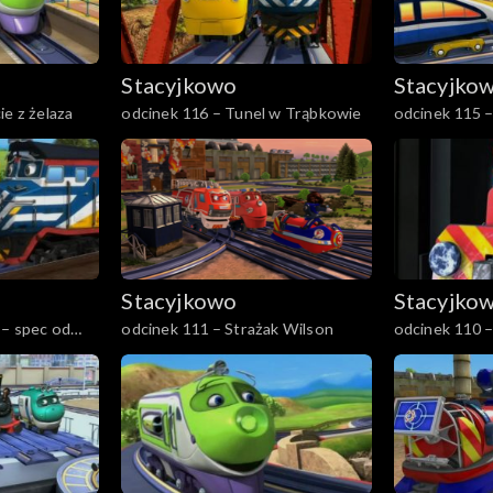
Stacyjkowo
Stacyjko
ie z żelaza
odcinek 116 – Tunel w Trąbkowie
odcinek 115 –
Stacyjkowo
Stacyjko
 – spec od
odcinek 111 – Strażak Wilson
odcinek 110 –