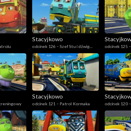
Stacyjkowo
Stacyjko
atrolu
odcinek 126 – Szef Stu i dźwig
odcinek 125 
parowy
Stacyjkowo
Stacyjko
 treningowy
odcinek 121 – Patrol Kormaka
odcinek 120 