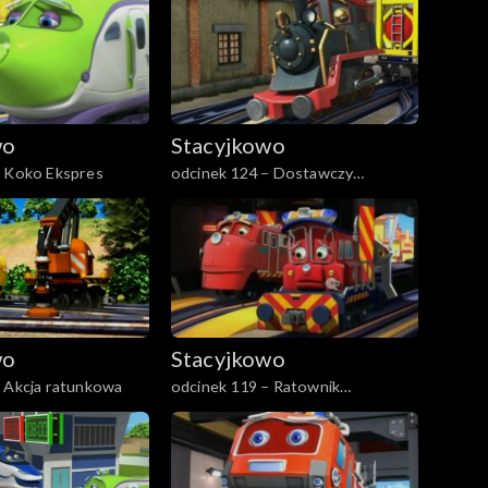
wo
Stacyjkowo
– Koko Ekspres
odcinek 124 – Dostawczy
pojedynek
wo
Stacyjkowo
– Akcja ratunkowa
odcinek 119 – Ratownik
pierwszego kontaktu