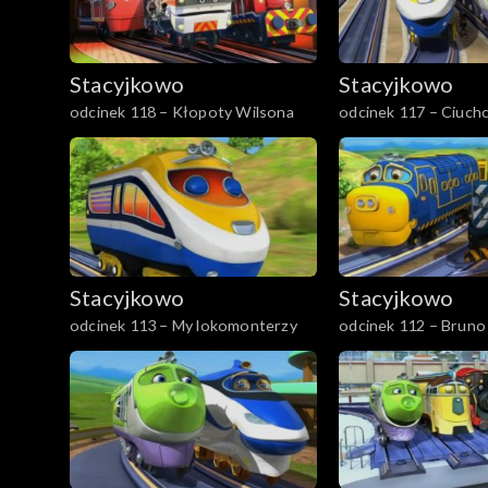
Stacyjkowo
Stacyjkowo
odcinek 118 – Kłopoty Wilsona
odcinek 117 – Ciuchc
Stacyjkowo
Stacyjkowo
odcinek 113 – My lokomonterzy
odcinek 112 – Bruno
torów