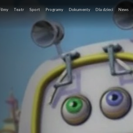
W Stacyjkowie gości ekip
Filmy
Teatr
Sport
Programy
Dokumenty
Dla dzieci
News