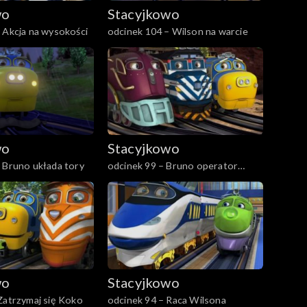
wo
Stacyjkowo
 Akcja na wysokości
odcinek 104 – Wilson na warcie
wo
Stacyjkowo
 Bruno układa tory
odcinek 99 – Bruno operator
dźwigu
wo
Stacyjkowo
Zatrzymaj się Koko
odcinek 94 – Raca Wilsona