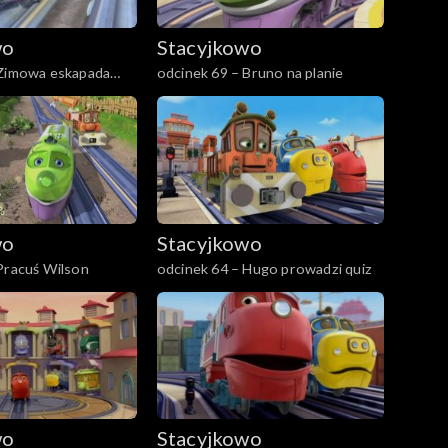
wo
Stacyjkowo
 Zimowa eskapada
odcinek 69 – Bruno na planie
wo
Stacyjkowo
Pracuś Wilson
odcinek 64 – Hugo prowadzi quiz
wo
Stacyjkowo