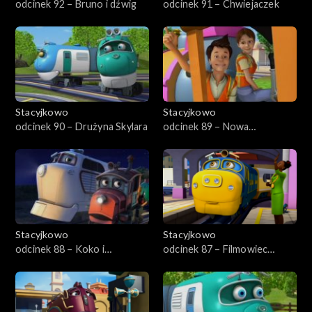
odcinek 92 – Bruno i dźwig
odcinek 91 – Chwiejaczek
Stacyjkowo
Stacyjkowo
odcinek 90 – Drużyna Skylara
odcinek 89 – Nowa
przyjaciółka Nutki
Stacyjkowo
Stacyjkowo
odcinek 88 – Koko i
odcinek 87 – Filmowiec
tajemnica
Bruno