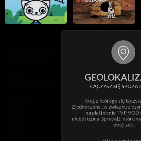
© 2026 Telewizja Polska S.A. w likwidacji
regulamin serwisu
cennik
GEOLOKALIZ
polityka prywatności
ŁĄCZYSZ SIĘ SPOZA 
moje zgody
Kraj, z którego się łączys
Zjednoczone , w związku z czy
pomoc
na platformie TVP VOD
nieodstępna. Sprawdź, które m
kontakt
obejrzeć.
voucher
Nie pokazuj pon