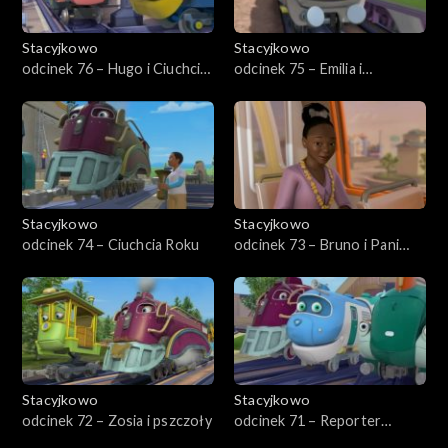
Stacyjkowo
Stacyjkowo
odcinek 76 – Hugo i Ciuchcia
odcinek 75 – Emilia i
Nawigator
wykrywacz usterek
Stacyjkowo
Stacyjkowo
odcinek 74 – Ciuchcia Roku
odcinek 73 – Bruno i Pani
Burmistrz
Stacyjkowo
Stacyjkowo
odcinek 72 – Zosia i pszczoły
odcinek 71 – Reporter
kolejowy Wilson