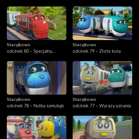
kamuflaż
Hugo
Stacyjkowo
Stacyjkowo
odcinek 80 – Specjalny
odcinek 79 – Złote koła
pomocnik Wilson
Stacyjkowo
Stacyjkowo
odcinek 78 – Nutka symuluje
odcinek 77 – Wyrazy uznania