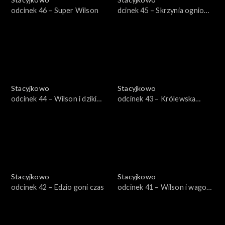
odcinek 46 – Super Wilson
dcinek 45 – Skrzynia ogniowa
starego Pita
Stacyjkowo
Stacyjkowo
odcinek 44 – Wilson i dziki
odcinek 43 – Królewska
wiatr
wycieczka Mtambo
Stacyjkowo
Stacyjkowo
odcinek 42 – Edzio goni czas
odcinek 41 – Wilson i wagon
do malowania