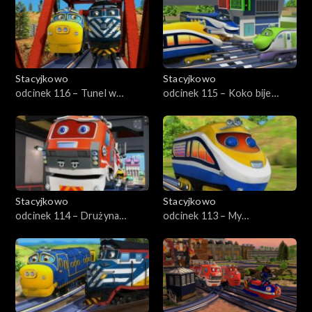
Stacyjkowo
Stacyjkowo
odcinek 116 – Tunel w
odcinek 115 – Koko bije
Trąbkowie
rekord
Stacyjkowo
Stacyjkowo
odcinek 114 – Drużyna
odcinek 113 – My
Ciuchciaków
lokomonterzy