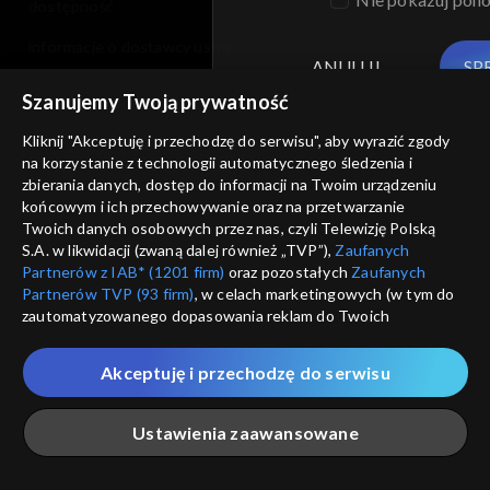
dostępność
informacje o dostawcy usług
ANULUJ
SP
Szanujemy Twoją prywatność
Kliknij "Akceptuję i przechodzę do serwisu", aby wyrazić zgody
na korzystanie z technologii automatycznego śledzenia i
zbierania danych, dostęp do informacji na Twoim urządzeniu
końcowym i ich przechowywanie oraz na przetwarzanie
Twoich danych osobowych przez nas, czyli Telewizję Polską
S.A. w likwidacji (zwaną dalej również „TVP”),
Zaufanych
Partnerów z IAB* (1201 firm)
oraz pozostałych
Zaufanych
Partnerów TVP (93 firm)
, w celach marketingowych (w tym do
zautomatyzowanego dopasowania reklam do Twoich
zainteresowań i mierzenia ich skuteczności) i pozostałych,
które wskazujemy poniżej, a także zgody na udostępnianie
Akceptuję i przechodzę do serwisu
przez nas identyfikatora PPID do Google.
Twoje dane osobowe zbierane podczas odwiedzania przez
Ustawienia zaawansowane
Ciebie naszych
poszczególnych serwisów
zwanych dalej
„Portalem”, w tym informacje zapisywane za pomocą
technologii takich jak: pliki cookie, sygnalizatory WWW lub