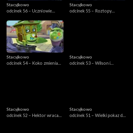
Stacyjkowo
Stacyjkowo
odcinek 56 – Uczniowie
odcinek 55 – Roztopy
Bruna
Frostiniego
Stacyjkowo
Stacyjkowo
odcinek 54 – Koko zmienia
odcinek 53 – Wilson i
wygląd
śnieżyca
Stacyjkowo
Stacyjkowo
odcinek 52 – Hektor wraca
odcinek 51 – Wielki pokaz dla
do szkoły
Pita