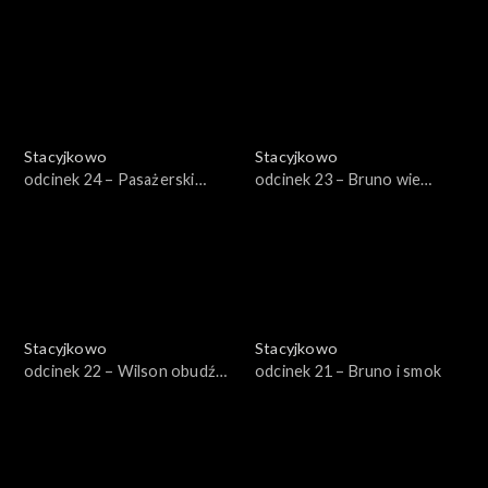
Wilson
Stacyjkowo
Stacyjkowo
odcinek 24 – Pasażerski
odcinek 23 – Bruno wie
egzamin Koko
najlepiej
Stacyjkowo
Stacyjkowo
odcinek 22 – Wilson obudź
odcinek 21 – Bruno i smok
się