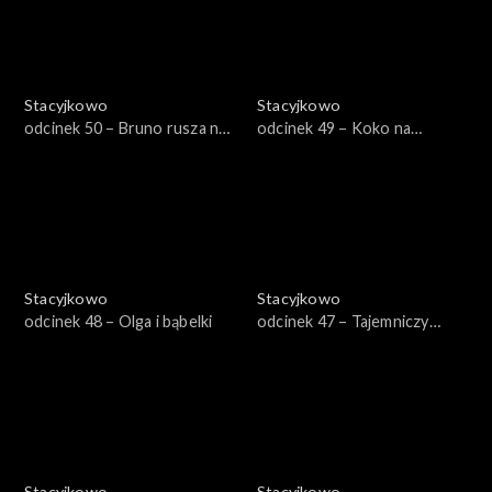
Stacyjkowo
Stacyjkowo
odcinek 50 – Bruno rusza na
odcinek 49 – Koko na
ratunek
posterunku
Stacyjkowo
Stacyjkowo
odcinek 48 – Olga i bąbelki
odcinek 47 – Tajemniczy
pomocnik Bruna
Stacyjkowo
Stacyjkowo