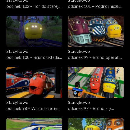
Stacyjkowo
Stacyjkowo
odcinek 102 – Tor do starej
odcinek 101 – Podróżniczka
kopalni srebra
Koko
Stacyjkowo
Stacyjkowo
odcinek 100 – Bruno układa
odcinek 99 – Bruno operator
tory
dźwigu
Stacyjkowo
Stacyjkowo
odcinek 98 – Wilson szefem
odcinek 97 – Bruno się
spieszy