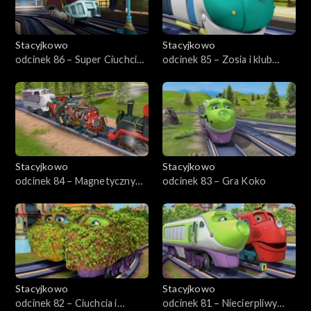
Stacyjkowo
Stacyjkowo
odcinek 86 – Super Ciuchcia
odcinek 85 – Zosia i klub
incognito
gwiazd
Stacyjkowo
Stacyjkowo
odcinek 84 – Magnetyczny
odcinek 83 – Gra Koko
Wilson
Stacyjkowo
Stacyjkowo
odcinek 82 – Ciuchcia i
odcinek 81 – Niecierpliwy