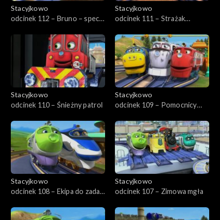
Stacyjkowo
Stacyjkowo
odcinek 112 – Bruno – spec
odcinek 111 – Strażak
od torów
Wilson
Stacyjkowo
Stacyjkowo
odcinek 110 – Śnieżny patrol
odcinek 109 – Pomocnicy
ratownika
Stacyjkowo
Stacyjkowo
odcinek 108 – Ekipa do zadań
odcinek 107 – Zimowa mgła
specjalnych