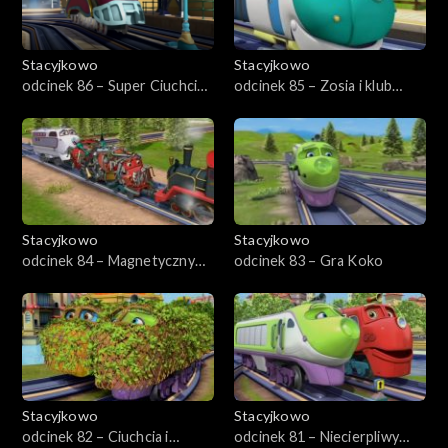
Stacyjkowo
Stacyjkowo
odcinek 86 – Super Ciuchcia
odcinek 85 – Zosia i klub
incognito
gwiazd
Stacyjkowo
Stacyjkowo
odcinek 84 – Magnetyczny
odcinek 83 – Gra Koko
Wilson
Stacyjkowo
Stacyjkowo
odcinek 82 – Ciuchcia i
odcinek 81 – Niecierpliwy