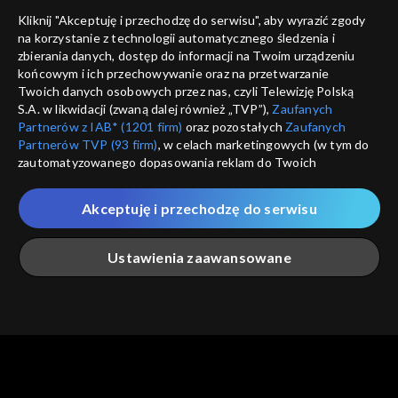
dostępność
Kliknij "Akceptuję i przechodzę do serwisu", aby wyrazić zgody
na korzystanie z technologii automatycznego śledzenia i
informacje o dostawcy usług
ANULUJ
SP
zbierania danych, dostęp do informacji na Twoim urządzeniu
końcowym i ich przechowywanie oraz na przetwarzanie
Twoich danych osobowych przez nas, czyli Telewizję Polską
S.A. w likwidacji (zwaną dalej również „TVP”),
Zaufanych
Partnerów z IAB* (1201 firm)
oraz pozostałych
Zaufanych
Partnerów TVP (93 firm)
, w celach marketingowych (w tym do
zautomatyzowanego dopasowania reklam do Twoich
zainteresowań i mierzenia ich skuteczności) i pozostałych,
które wskazujemy poniżej, a także zgody na udostępnianie
Akceptuję i przechodzę do serwisu
przez nas identyfikatora PPID do Google.
Twoje dane osobowe zbierane podczas odwiedzania przez
Ustawienia zaawansowane
Ciebie naszych
poszczególnych serwisów
zwanych dalej
„Portalem”, w tym informacje zapisywane za pomocą
technologii takich jak: pliki cookie, sygnalizatory WWW lub
innych podobnych technologii umożliwiających świadczenie
Główna
Szukaj
Moja lista
Na żywo
Więcej
dopasowanych i bezpiecznych usług, personalizację treści
oraz reklam, udostępnianie funkcji mediów społecznościowych
oraz analizowanie ruchu w Internecie.
Twoje dane osobowe zbierane podczas odwiedzania przez