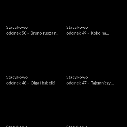
Stacyjkowo
Stacyjkowo
odcinek 50 – Bruno rusza na
odcinek 49 – Koko na
ratunek
posterunku
Stacyjkowo
Stacyjkowo
odcinek 48 – Olga i bąbelki
odcinek 47 – Tajemniczy
pomocnik Bruna
Stacyjkowo
Stacyjkowo