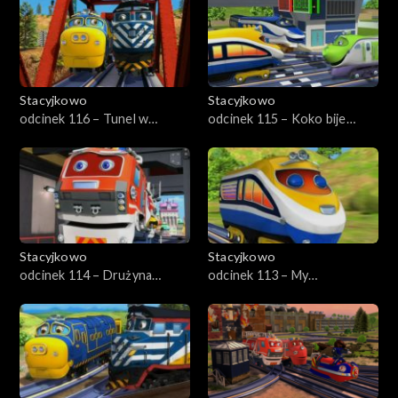
Stacyjkowo
Stacyjkowo
odcinek 116 – Tunel w
odcinek 115 – Koko bije
Trąbkowie
rekord
Stacyjkowo
Stacyjkowo
odcinek 114 – Drużyna
odcinek 113 – My
Ciuchciaków
lokomonterzy