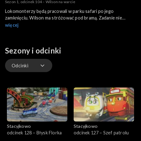
Sezon 1, odcinek 104 – Wilson na warcie
Lokomonterzy będą pracowali w parku safari po jego
zamknięciu. Wilson ma stróżować pod bramą. Zadanie nie
zapowiada się trudno, jeśli będzie trzymał się przepisów.
więcej
Wilson bardzo cieszy się na myśl o pracy na nocnej zmianie. Nie
spodziewa się, że ta noc na długo zapadnie mu w pamięć…
Sezony i odcinki
Odcinki
Odcinki
Stacyjkowo
Stacyjkowo
odcinek 128 – Błysk Florka
odcinek 127 – Szef patrolu