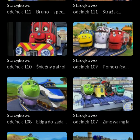
Stacyjkowo
Stacyjkowo
odcinek 112 – Bruno – spec
odcinek 111 – Strażak
od torów
Wilson
Stacyjkowo
Stacyjkowo
odcinek 110 – Śnieżny patrol
odcinek 109 – Pomocnicy
ratownika
Stacyjkowo
Stacyjkowo
odcinek 108 – Ekipa do zadań
odcinek 107 – Zimowa mgła
specjalnych