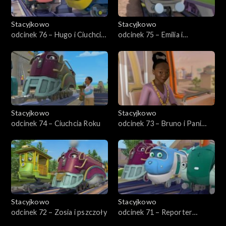
Stacyjkowo
Stacyjkowo
odcinek 76 – Hugo i Ciuchcia
odcinek 75 – Emilia i
Nawigator
wykrywacz usterek
Stacyjkowo
Stacyjkowo
odcinek 74 – Ciuchcia Roku
odcinek 73 – Bruno i Pani
Burmistrz
Stacyjkowo
Stacyjkowo
odcinek 72 – Zosia i pszczoły
odcinek 71 – Reporter
kolejowy Wilson