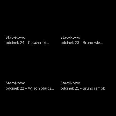
Wilson
Stacyjkowo
Stacyjkowo
odcinek 24 – Pasażerski
odcinek 23 – Bruno wie
egzamin Koko
najlepiej
Stacyjkowo
Stacyjkowo
odcinek 22 – Wilson obudź
odcinek 21 – Bruno i smok
się