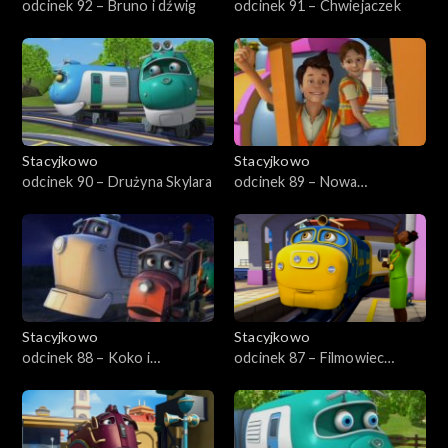
odcinek 92 – Bruno i dźwig
odcinek 91 – Chwiejaczek
Stacyjkowo
Stacyjkowo
odcinek 90 – Drużyna Skylara
odcinek 89 – Nowa
przyjaciółka Nutki
Stacyjkowo
Stacyjkowo
odcinek 88 – Koko i
odcinek 87 – Filmowiec
tajemnica
Bruno