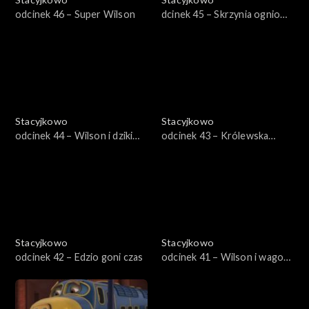
odcinek 46 – Super Wilson
dcinek 45 – Skrzynia ogniowa
starego Pita
Stacyjkowo
Stacyjkowo
odcinek 44 – Wilson i dziki
odcinek 43 – Królewska
wiatr
wycieczka Mtambo
Stacyjkowo
Stacyjkowo
odcinek 42 – Edzio goni czas
odcinek 41 – Wilson i wagon
do malowania