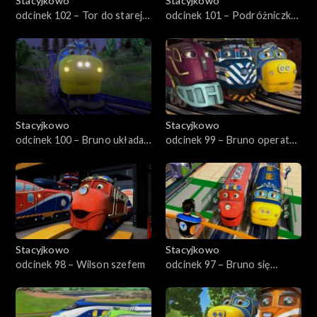
Stacyjkowo
Stacyjkowo
odcinek 102 – Tor do starej
odcinek 101 – Podróżniczka
kopalni srebra
Koko
Stacyjkowo
Stacyjkowo
odcinek 100 – Bruno układa
odcinek 99 – Bruno operator
tory
dźwigu
Stacyjkowo
Stacyjkowo
odcinek 98 – Wilson szefem
odcinek 97 – Bruno się
spieszy