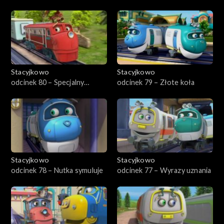
kamuflaż
Hugo
Stacyjkowo
Stacyjkowo
odcinek 80 – Specjalny
odcinek 79 – Złote koła
pomocnik Wilson
Stacyjkowo
Stacyjkowo
odcinek 78 – Nutka symuluje
odcinek 77 – Wyrazy uznania