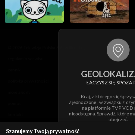
© 2026 Telewizja Polska S.A. w likwidacji
regulamin serwisu
cennik
GEOLOKALIZ
polityka prywatności
ŁĄCZYSZ SIĘ SPOZA 
moje zgody
Kraj, z którego się łączys
Zjednoczone , w związku z czy
pomoc
na platformie TVP VOD
nieodstępna. Sprawdź, które m
kontakt
obejrzeć.
voucher
Szanujemy Twoją prywatność
Nie pokazuj pon