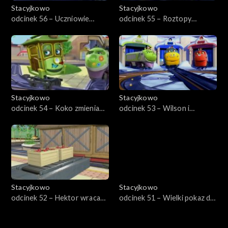
Stacyjkowo
Stacyjkowo
odcinek 56 – Uczniowie
odcinek 55 – Roztopy
Bruna
Frostiniego
Stacyjkowo
Stacyjkowo
odcinek 54 – Koko zmienia
odcinek 53 – Wilson i
wygląd
śnieżyca
Stacyjkowo
Stacyjkowo
odcinek 52 – Hektor wraca
odcinek 51 – Wielki pokaz dla
do szkoły
Pita