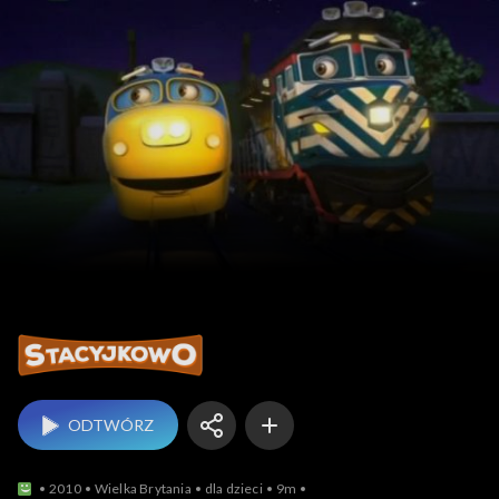
Stacyjkowo
ODTWÓRZ
2010
Wielka Brytania
dla dzieci
9m