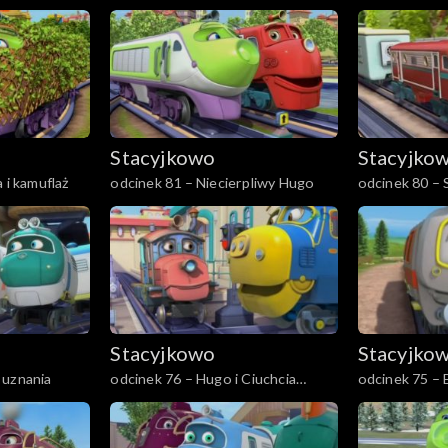
incognito
Stacyjkowo
Stacyjko
 i kamuflaż
odcinek 81 – Niecierpliwy Hugo
odcinek 80 – 
Wilson
Stacyjkowo
Stacyjko
 uznania
odcinek 76 – Hugo i Ciuchcia
odcinek 75 – 
Nawigator
usterek