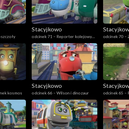
Stacyjkowo
Stacyjko
 pszczoły
odcinek 71 – Reporter kolejowy
odcinek 70 –
Wilson
Wilsona
Stacyjkowo
Stacyjko
anek kosmos
odcinek 66 – Wilson i dinozaur
odcinek 65 – 