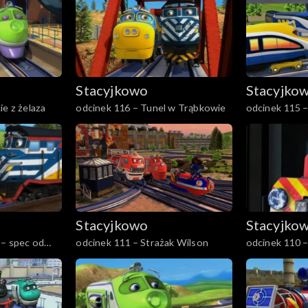
Stacyjkowo
Stacyjko
ie z żelaza
odcinek 116 – Tunel w Trąbkowie
odcinek 115 –
Stacyjkowo
Stacyjko
 – spec od
odcinek 111 – Strażak Wilson
odcinek 110 –