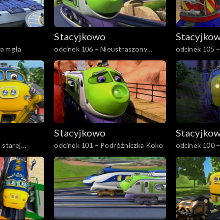
Stacyjkowo
Stacyjko
a mgła
odcinek 106 – Nieustraszony
odcinek 105 –
Wilson
Stacyjkowo
Stacyjko
 starej
odcinek 101 – Podróżniczka Koko
odcinek 100 –