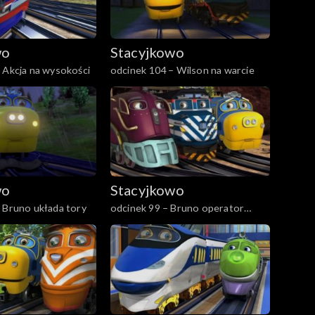
wo
Stacyjkowo
 Akcja na wysokości
odcinek 104 – Wilson na warcie
wo
Stacyjkowo
 Bruno układa tory
odcinek 99 – Bruno operator
dźwigu