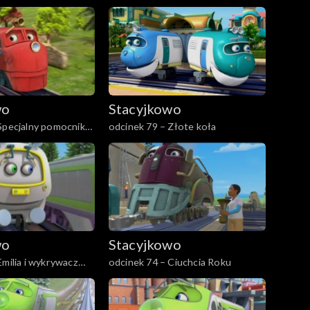
wo
Stacyjkowo
Specjalny pomocnik
odcinek 79 – Złote koła
wo
Stacyjkowo
Emilia i wykrywacz
odcinek 74 – Ciuchcia Roku