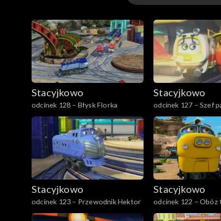
Odcinki
Stacyjkowo
Stacyjkowo
odcinek 128 – Błysk Florka
odcinek 127 – Szef p
Stacyjkowo
Stacyjkowo
odcinek 123 – Przewodnik Hektor
odcinek 122 – Obóz