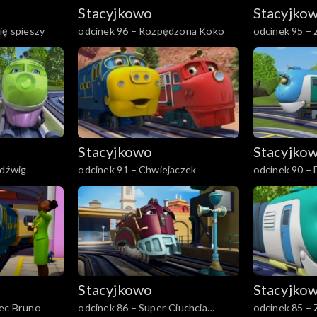
Stacyjkowo
Stacyjko
ię spieszy
odcinek 96 – Rozpędzona Koko
odcinek 95 – 
Stacyjkowo
Stacyjko
 dźwig
odcinek 91 – Chwiejaczek
odcinek 90 – 
Stacyjkowo
Stacyjko
iec Bruno
odcinek 86 – Super Ciuchcia
odcinek 85 – Z