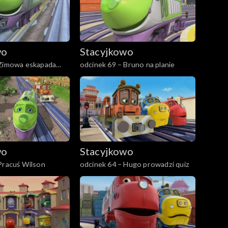
wo
Stacyjkowo
 Zimowa eskapada
odcinek 69 – Bruno na planie
wo
Stacyjkowo
Pracuś Wilson
odcinek 64 – Hugo prowadzi quiz