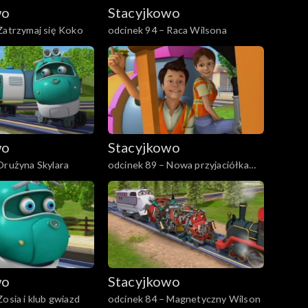
wo
Stacyjkowo
Zatrzymaj się Koko
odcinek 94 – Raca Wilsona
wo
Stacyjkowo
Drużyna Skylara
odcinek 89 – Nowa przyjaciółka
Nutki
wo
Stacyjkowo
osia i klub gwiazd
odcinek 84 – Magnetyczny Wilson