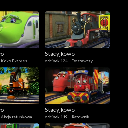
wo
Stacyjkowo
– Koko Ekspres
odcinek 124 – Dostawczy
pojedynek
wo
Stacyjkowo
– Akcja ratunkowa
odcinek 119 – Ratownik
pierwszego kontaktu