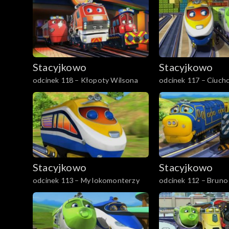
Stacyjkowo
Stacyjkowo
odcinek 118 – Kłopoty Wilsona
odcinek 117 – Ciuchc
Stacyjkowo
Stacyjkowo
odcinek 113 – My lokomonterzy
odcinek 112 – Bruno
torów