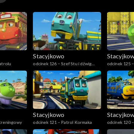
Stacyjkowo
Stacyjko
atrolu
odcinek 126 – Szef Stu i dźwig
odcinek 125 
parowy
Stacyjkowo
Stacyjko
 treningowy
odcinek 121 – Patrol Kormaka
odcinek 120 