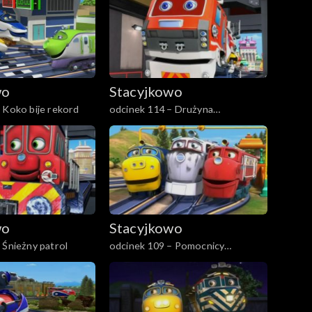
wo
Stacyjkowo
 Koko bije rekord
odcinek 114 – Drużyna
Ciuchciaków
wo
Stacyjkowo
 Śnieżny patrol
odcinek 109 – Pomocnicy
ratownika