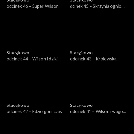
odcinek 46 – Super Wilson
dcinek 45 – Skrzynia ogniowa
starego Pita
Stacyjkowo
Stacyjkowo
odcinek 44 – Wilson i dziki
odcinek 43 – Królewska
wiatr
wycieczka Mtambo
Stacyjkowo
Stacyjkowo
odcinek 42 – Edzio goni czas
odcinek 41 – Wilson i wagon
do malowania