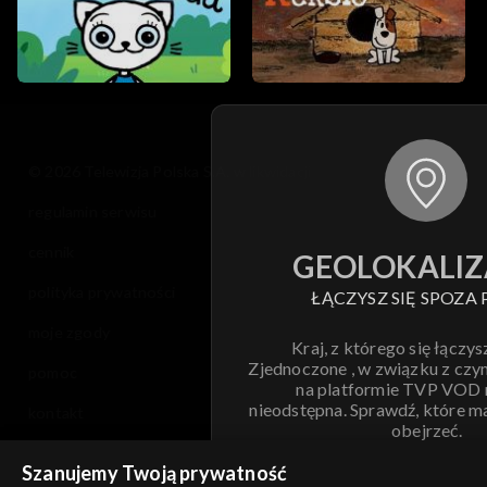
© 2026 Telewizja Polska S.A. w likwidacji
regulamin serwisu
cennik
GEOLOKALIZ
polityka prywatności
ŁĄCZYSZ SIĘ SPOZA 
moje zgody
Kraj, z którego się łączys
Zjednoczone , w związku z czy
pomoc
na platformie TVP VOD
nieodstępna. Sprawdź, które m
kontakt
obejrzeć.
voucher
Szanujemy Twoją prywatność
Nie pokazuj pon