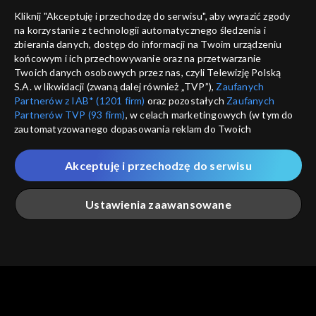
dostępność
Kliknij "Akceptuję i przechodzę do serwisu", aby wyrazić zgody
na korzystanie z technologii automatycznego śledzenia i
informacje o dostawcy usług
ANULUJ
SP
zbierania danych, dostęp do informacji na Twoim urządzeniu
końcowym i ich przechowywanie oraz na przetwarzanie
Twoich danych osobowych przez nas, czyli Telewizję Polską
S.A. w likwidacji (zwaną dalej również „TVP”),
Zaufanych
Partnerów z IAB* (1201 firm)
oraz pozostałych
Zaufanych
Partnerów TVP (93 firm)
, w celach marketingowych (w tym do
zautomatyzowanego dopasowania reklam do Twoich
zainteresowań i mierzenia ich skuteczności) i pozostałych,
które wskazujemy poniżej, a także zgody na udostępnianie
Akceptuję i przechodzę do serwisu
przez nas identyfikatora PPID do Google.
Twoje dane osobowe zbierane podczas odwiedzania przez
Ustawienia zaawansowane
Ciebie naszych
poszczególnych serwisów
zwanych dalej
„Portalem”, w tym informacje zapisywane za pomocą
technologii takich jak: pliki cookie, sygnalizatory WWW lub
innych podobnych technologii umożliwiających świadczenie
Główna
Szukaj
Moja lista
Na żywo
Więcej
dopasowanych i bezpiecznych usług, personalizację treści
oraz reklam, udostępnianie funkcji mediów społecznościowych
oraz analizowanie ruchu w Internecie.
Twoje dane osobowe zbierane podczas odwiedzania przez