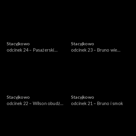
Wilson
Stacyjkowo
Stacyjkowo
odcinek 24 – Pasażerski
odcinek 23 – Bruno wie
egzamin Koko
najlepiej
Stacyjkowo
Stacyjkowo
odcinek 22 – Wilson obudź
odcinek 21 – Bruno i smok
się