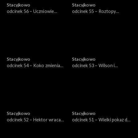
Stacyjkowo
Stacyjkowo
odcinek 56 – Uczniowie
odcinek 55 – Roztopy
Bruna
Frostiniego
Stacyjkowo
Stacyjkowo
odcinek 54 – Koko zmienia
odcinek 53 – Wilson i
wygląd
śnieżyca
Stacyjkowo
Stacyjkowo
odcinek 52 – Hektor wraca
odcinek 51 – Wielki pokaz dla
do szkoły
Pita