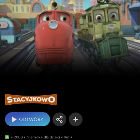
Stacyjkowo
ODTWÓRZ
2008
Niemcy
dla dzieci
9m