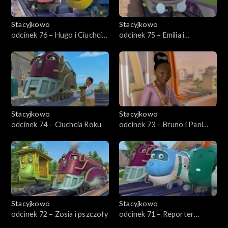
Stacyjkowo
Stacyjkowo
odcinek 76 – Hugo i Ciuchcia
odcinek 75 – Emilia i
Nawigator
wykrywacz usterek
Stacyjkowo
Stacyjkowo
odcinek 74 – Ciuchcia Roku
odcinek 73 – Bruno i Pani
Burmistrz
Stacyjkowo
Stacyjkowo
odcinek 72 – Zosia i pszczoły
odcinek 71 – Reporter
kolejowy Wilson