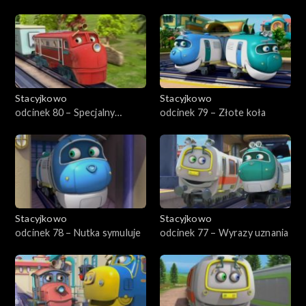
kamuflaż
Hugo
Stacyjkowo
Stacyjkowo
odcinek 80 – Specjalny
odcinek 79 – Złote koła
pomocnik Wilson
Stacyjkowo
Stacyjkowo
odcinek 78 – Nutka symuluje
odcinek 77 – Wyrazy uznania