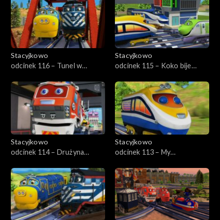
Stacyjkowo
Stacyjkowo
odcinek 116 – Tunel w
odcinek 115 – Koko bije
Trąbkowie
rekord
Stacyjkowo
Stacyjkowo
odcinek 114 – Drużyna
odcinek 113 – My
Ciuchciaków
lokomonterzy