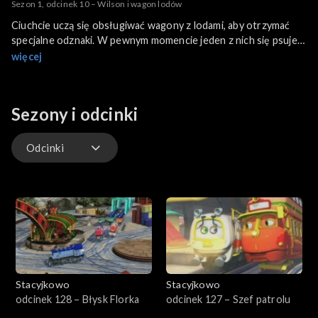
Sezon 1, odcinek 10 – Wilson i wagon lodów
Ciuchcie uczą się obsługiwać wagony z lodami, aby otrzymać
specjalne odznaki. W pewnym momencie jeden z nich się psuje.
Na szczęście stary Pit pożycza ciuchciom swój stary wagon
więcej
lodowy.
Sezony i odcinki
Odcinki
Odcinki
Stacyjkowo
Stacyjkowo
odcinek 128 – Błysk Florka
odcinek 127 – Szef patrolu