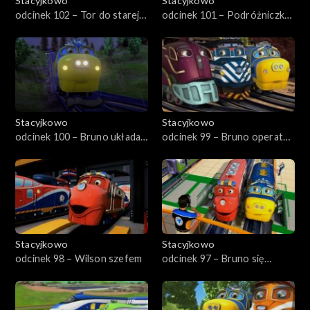
Stacyjkowo
Stacyjkowo
odcinek 102 – Tor do starej
odcinek 101 – Podróżniczka
kopalni srebra
Koko
Stacyjkowo
Stacyjkowo
odcinek 100 – Bruno układa
odcinek 99 – Bruno operator
tory
dźwigu
Stacyjkowo
Stacyjkowo
odcinek 98 – Wilson szefem
odcinek 97 – Bruno się
spieszy