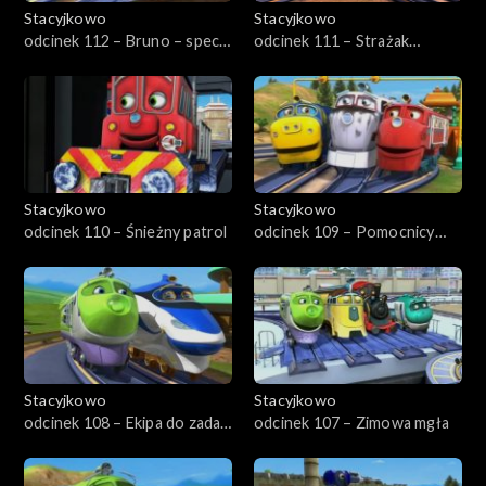
Stacyjkowo
Stacyjkowo
odcinek 112 – Bruno – spec
odcinek 111 – Strażak
od torów
Wilson
Stacyjkowo
Stacyjkowo
odcinek 110 – Śnieżny patrol
odcinek 109 – Pomocnicy
ratownika
Stacyjkowo
Stacyjkowo
odcinek 108 – Ekipa do zadań
odcinek 107 – Zimowa mgła
specjalnych