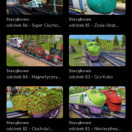
Stacyjkowo
Stacyjkowo
odcinek 86 – Super Ciuchcia
odcinek 85 – Zosia i klub
incognito
gwiazd
Stacyjkowo
Stacyjkowo
odcinek 84 – Magnetyczny
odcinek 83 – Gra Koko
Wilson
Stacyjkowo
Stacyjkowo
odcinek 82 – Ciuchcia i
odcinek 81 – Niecierpliwy