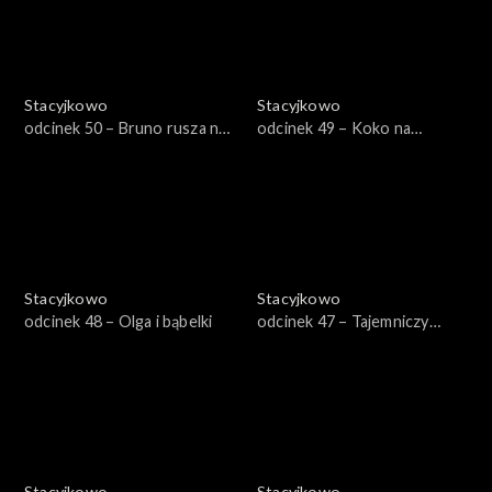
Stacyjkowo
Stacyjkowo
odcinek 50 – Bruno rusza na
odcinek 49 – Koko na
ratunek
posterunku
Stacyjkowo
Stacyjkowo
odcinek 48 – Olga i bąbelki
odcinek 47 – Tajemniczy
pomocnik Bruna
Stacyjkowo
Stacyjkowo