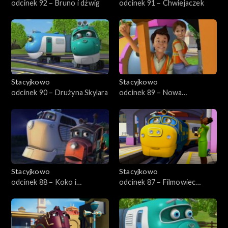
odcinek 92 – Bruno i dźwig
odcinek 91 – Chwiejaczek
Stacyjkowo
Stacyjkowo
odcinek 90 – Drużyna Skylara
odcinek 89 – Nowa
przyjaciółka Nutki
Stacyjkowo
Stacyjkowo
odcinek 88 – Koko i
odcinek 87 – Filmowiec
tajemnica
Bruno