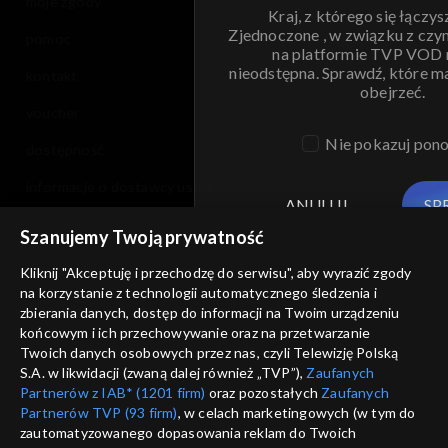
moje zgody
Kraj, z którego się łączys
Zjednoczone , w związku z czy
pomoc
na platformie TVP VOD
nieodstępna. Sprawdź, które m
kontakt
obejrzeć.
voucher
Nie pokazuj pon
dostępność
informacje o dostawcy usług
ANULUJ
SP
Szanujemy Twoją prywatność
Kliknij "Akceptuję i przechodzę do serwisu", aby wyrazić zgody
na korzystanie z technologii automatycznego śledzenia i
zbierania danych, dostęp do informacji na Twoim urządzeniu
końcowym i ich przechowywanie oraz na przetwarzanie
Twoich danych osobowych przez nas, czyli Telewizję Polską
S.A. w likwidacji (zwaną dalej również „TVP”),
Zaufanych
Partnerów z IAB* (1201 firm)
oraz pozostałych
Zaufanych
Partnerów TVP (93 firm)
, w celach marketingowych (w tym do
zautomatyzowanego dopasowania reklam do Twoich