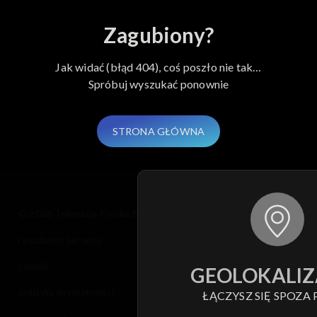
Zagubiony?
Jak widać (błąd 404), coś poszło nie tak…
Spróbuj wyszukać ponownie
STRONA GŁÓWNA
© 2026 Telewizja Polska S.A. w likwidacji
regulamin serwisu
cennik
GEOLOKALIZ
polityka prywatności
ŁĄCZYSZ SIĘ SPOZA 