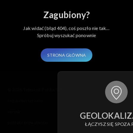
Zagubiony?
Jak widać (błąd 404), coś poszło nie tak…
Spróbuj wyszukać ponownie
STRONA GŁÓWNA
© 2026 Telewizja Polska S.A. w likwidacji
regulamin serwisu
cennik
GEOLOKALIZ
polityka prywatności
ŁĄCZYSZ SIĘ SPOZA 