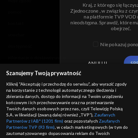
moje zgody
Kraj, z którego się łączys
Zjednoczone , w związku z czy
pomoc
na platformie TVP VOD
nieodstępna. Sprawdź, które m
kontakt
obejrzeć.
voucher
Nie pokazuj pon
dostępność
informacje o dostawcy usług
ANULUJ
SP
Szanujemy Twoją prywatność
Kliknij "Akceptuję i przechodzę do serwisu", aby wyrazić zgody
na korzystanie z technologii automatycznego śledzenia i
zbierania danych, dostęp do informacji na Twoim urządzeniu
końcowym i ich przechowywanie oraz na przetwarzanie
Twoich danych osobowych przez nas, czyli Telewizję Polską
S.A. w likwidacji (zwaną dalej również „TVP”),
Zaufanych
Partnerów z IAB* (1201 firm)
oraz pozostałych
Zaufanych
Partnerów TVP (93 firm)
, w celach marketingowych (w tym do
zautomatyzowanego dopasowania reklam do Twoich