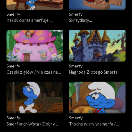
Smerfy
Smerfy
Każdy obraz smerfuje
Skrzydlaty
historię
czarownik/Pierwszy
telesmerf
Smerfy
Smerfy
Czapki z głów / Nie czas na
Nagroda Złotego Smerfa
smerfy
Smerfy
Smerfy
Smerf archiwista / Dobry
Trochę wiary w smerfa /
sąsiad Smerf
Harmoniusz robi furorę