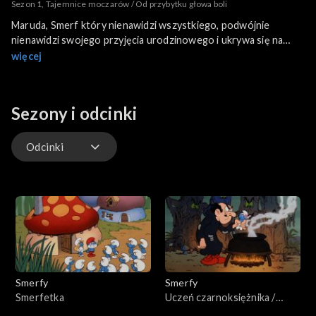
Sezon 1, Tajemnice moczarów / Od przybytku głowa boli
Maruda, Smerf który nienawidzi wszystkiego, podwójnie
nienawidzi swojego przyjęcia urodzinowego i ukrywa się na
Moczarach Cienia... Spotka tam dziwne istoty i jeszcze
więcej
dziwniejsze przygody, podczas gdy inne Smerfy go szukają...
Zły czarodziej Gargamel tworzy magiczną formułę, która
Sezony i odcinki
duplikuje wszystko, czego dotknie. I niespodzianka! Nagle jest
sześciu Wajch! To tworzy kilka ciekawych sytuacji we Wsi... I
również u Gargamela!
Odcinki
Odcinki
Smerfy
Smerfy
Smerfetka
Uczeń czarnoksiężnika /
Targowisko próżności