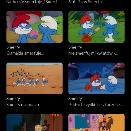
Niebo się smerfuje / Smerf
Ślub Papy Smerfa
renegat
Smerfy
Smerfy
Ciamajda smerfuje
Nie smerfuj mi kwiatów /
przyszłość / Jak
Zwój Kaplowey
wysmerfować sny
Smerfy
Smerfy
Smerfy na morzu
Pudło brzydkich sztuczek /
Lunatykujące smerfy