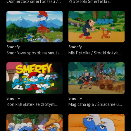
Odmierzacz smerfoczasu /
Złote loki Smerfetki /
Osiłek i smerfowózek
Smerfopotwory
Smerfy
Smerfy
Smerfowy sposób na smutki
Miś Pętelka / Słodki dotyk
/ Smerf trojański
Smerfetki
Smerfy
Smerfy
Konik Błękitek ze złotymi
Magiczna igła / Śniadanie u
podkówkami
Łasucha