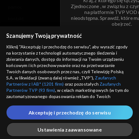
Kraj, z którego się łączys
Zjednoczone , w związku z czy
pomoc
na platformie TVP VOD
nieodstępna. Sprawdź, które m
kontakt
obejrzeć.
voucher
Szanujemy Twoją prywatność
Nie pokazuj pon
dostępność
Kliknij "Akceptuję i przechodzę do serwisu", aby wyrazić zgody
na korzystanie z technologii automatycznego śledzenia i
informacje o dostawcy usług
ANULUJ
SP
zbierania danych, dostęp do informacji na Twoim urządzeniu
końcowym i ich przechowywanie oraz na przetwarzanie
Twoich danych osobowych przez nas, czyli Telewizję Polską
S.A. w likwidacji (zwaną dalej również „TVP”),
Zaufanych
Partnerów z IAB* (1201 firm)
oraz pozostałych
Zaufanych
Partnerów TVP (93 firm)
, w celach marketingowych (w tym do
zautomatyzowanego dopasowania reklam do Twoich
zainteresowań i mierzenia ich skuteczności) i pozostałych,
które wskazujemy poniżej, a także zgody na udostępnianie
Akceptuję i przechodzę do serwisu
przez nas identyfikatora PPID do Google.
Twoje dane osobowe zbierane podczas odwiedzania przez
Ustawienia zaawansowane
Ciebie naszych
poszczególnych serwisów
zwanych dalej
„Portalem”, w tym informacje zapisywane za pomocą