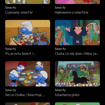
Smerfy
Smerfy
Cudowny smerfer
Halloween u smerfów
Smerfy
Smerfy
Po prostu Smerf /
Chata, to nie dom / Mów za
Wysmerfowani drwale
siebie, Farmerze!
Smerfy
Smerfy
Serce Osiłka / Smerfnąć
Szlachetny jeleń
złodzieja