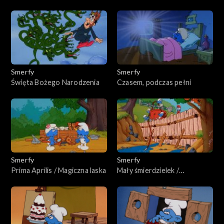
Niebiańskie Smerfy
Smerfy
Smerfy
Święta Bożego Narodzenia
Czasem, podczas pełni
Smerfy
Smerfy
Prima Aprilis / Magiczna laska
Mały śmierdzielek /
Smerfowa straż pożarna