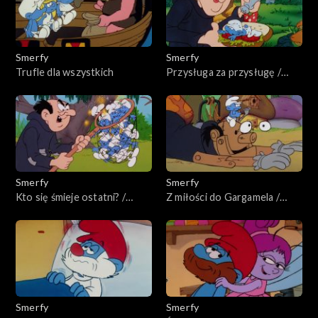
Smerfy
Smerfy
Trufle dla wszystkich
Przysługa za przysługę /
Zemsta smerfów
Smerfy
Smerfy
Kto się śmieje ostatni? /
Z miłości do Gargamela /
Zakręcone smerfy
Nauczka dla Śpiocha
Smerfy
Smerfy