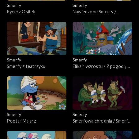
Smerfy
Smerfy
Rycerz Osiłek
Nawiedzone Smerfy /
Fioletowe Smerfy
Smerfy
Smerfy
Smerfy z teatrzyku
Eliksir wzrostu / Z pogodą na
Smerfa
Smerfy
Smerfy
Poeta i Malarz
Smerfowa chłodnia / Smerfy
w niewoli