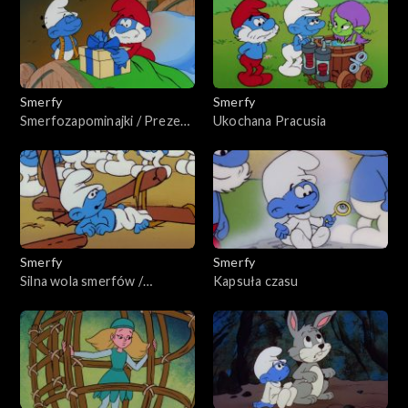
Smerfy
Smerfy
Smerfozapominajki / Prezent
Ukochana Pracusia
na dzień papy
Smerfy
Smerfy
Silna wola smerfów /
Kapsuła czasu
Szczęście Ciamajdy