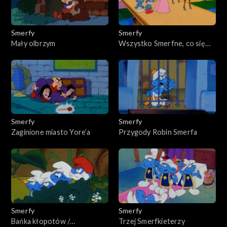
Smerfy
Smerfy
Mały olbrzym
Wszystko Smerfne, co się
smerfnie kończy
Smerfy
Smerfy
Zaginione miasto Yore’a
Przygody Robin Smerfa
Smerfy
Smerfy
Bańka kłopotów /
Trzej Smerfkieterzy