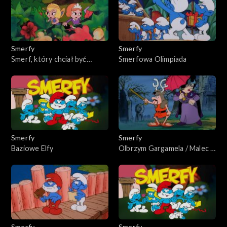
Smerfy
Smerfy
Smerf, który chciał być
Smerfowa Olimpiada
królem / Prawdziwe piękno
jest niewidoczne
Smerfy
Smerfy
Baziowe Elfy
Olbrzym Gargamela / Malec z
kłótliwego zamku
Smerfy
Smerfy