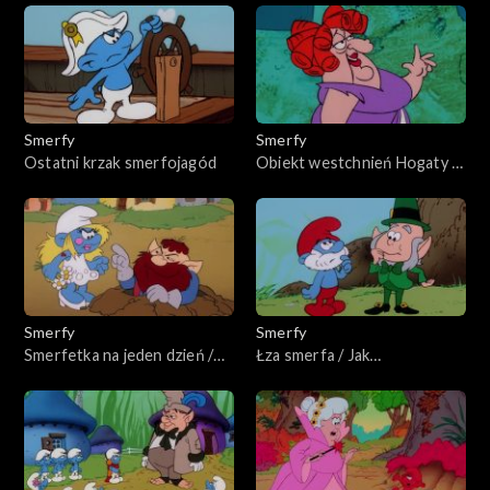
Smerfy
Smerfy
Ostatni krzak smerfojagód
Obiekt westchnień Hogaty /
Dzwonek dla Klakiera
Smerfy
Smerfy
Smerfetka na jeden dzień /
Łza smerfa / Jak
Magiczne kolczyki
wysmerfować tęczę