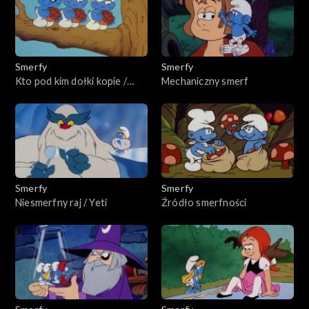
Smerfy
Smerfy
Kto pod kim dołki kopie /
Mechaniczny smerf
Chciwość nie popłaca
Smerfy
Smerfy
Niesmerfny raj / Yeti
Źródło smerfności