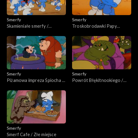
Smerfy
Smerfy
Skamieniałe smerfy /
Troskobrodawki Papy
Kłopoty Nochala
Smerfa / Smerfomatyczny
Smerfolator
Smerfy
Smerfy
Piżamowa impreza Śpiocha /
Powrót Błękitnookiego /
Smerfowy wyścig
Dziecko u Żaboli
Smerfy
Smerf Cafe / Złe miejsce