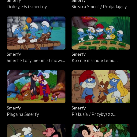
Smerfy
Smerfy
Dobry, zły i smerfny
Siostra Smerf / Podjadający
łasuch
Smerfy
Smerfy
Smerf, który nie umiał mówić
Kto nie marnuje temu
„nie”
smerfuje / Smerfowe
rozterki
Smerfy
Smerfy
Plaga na Smerfy
Piskusia / Przybysz z
kosmosu