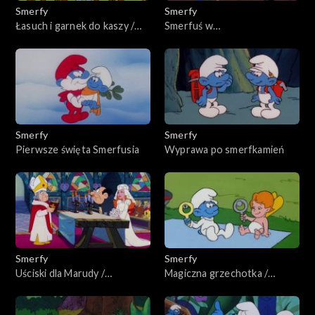
Smerfy
Smerfy
Łasuch i garnek do kaszy /
Smerfuś w
Smerfowanie w języku
niebezpieczeństwie / Mała
migowym
czarownica
Smerfy
Smerfy
Pierwsze święta Smerfusia
Wyprawa po smerfkamień
Smerfy
Smerfy
Uściski dla Marudy /
Magiczna grzechotka /
Małżeństwo Gargamela
Wszystkie stworzenia
wielkie i smerfne