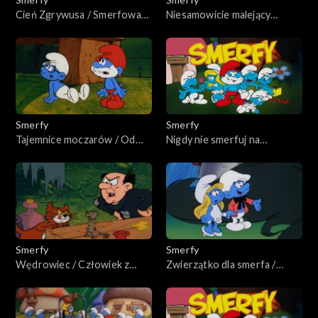
Cień Zgrywusa / Smerfowa
Niesamowicie malejący
prawda
czarodziej
Smerfy
Smerfy
Tajemnice moczarów / Od
Nigdy nie smerfuj na
przybytku głowa boli
przyszłość
Smerfy
Smerfy
Wędrowiec / Człowiek z
Zwierzątko dla smerfa /
księżyca
Symbol mądrości