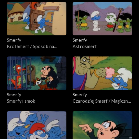
Smerfy
Smerfy
Król Smerf / Sposób na
Astrosmerf
Zgrywusa
Smerfy
Smerfy
Smerfy i smok
Czarodziej Smerf / Magiczny
Dżinn Min