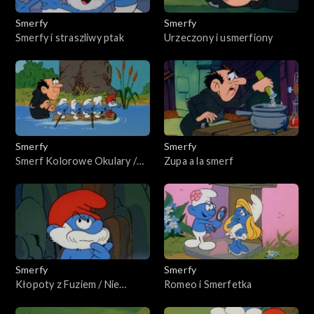
Smerfy
Smerfy
Smerfy i straszliwy ptak
Urzeczony i usmerfiony
Smerfy
Smerfy
Smerf Kolorowe Okulary /
Zupa a la smerf
Koszmar Marzyciela
Smerfy
Smerfy
Kłopoty z Fuziem / Nie
Romeo i Smerfetka
wszystko smerfne, co się
świeci