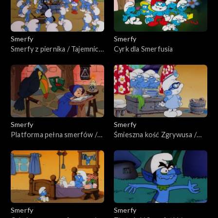
Smerfy
Smerfy
Smerfy z piernika / Tajemnica
Cyrk dla Smerfusia
studni życzeń
Smerfy
Smerfy
Platforma pełna smerfów /
Śmieszna kość Zgrywusa /
Zatrzymaj się i smerfnij róże
Pech Gargamela
Smerfy
Smerfy