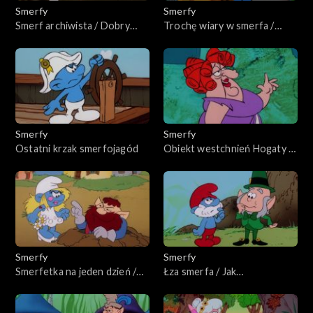
Smerfy
Smerfy
Smerf archiwista / Dobry
Trochę wiary w smerfa /
sąsiad Smerf
Harmoniusz robi furorę
Smerfy
Smerfy
Ostatni krzak smerfojagód
Obiekt westchnień Hogaty /
Dzwonek dla Klakiera
Smerfy
Smerfy
Smerfetka na jeden dzień /
Łza smerfa / Jak
Magiczne kolczyki
wysmerfować tęczę