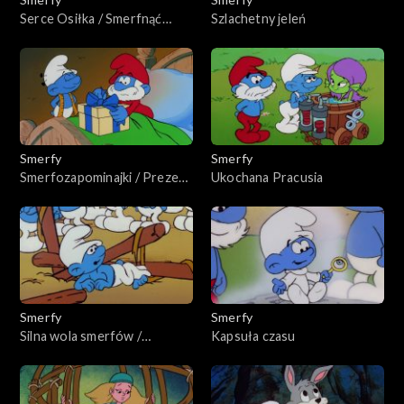
Serce Osiłka / Smerfnąć
Szlachetny jeleń
złodzieja
Smerfy
Smerfy
Smerfozapominajki / Prezent
Ukochana Pracusia
na dzień papy
Smerfy
Smerfy
Silna wola smerfów /
Kapsuła czasu
Szczęście Ciamajdy