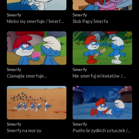
Smerfy
Smerfy
Niebo się smerfuje / Smerf
Ślub Papy Smerfa
renegat
Smerfy
Smerfy
Ciamajda smerfuje
Nie smerfuj mi kwiatów /
przyszłość / Jak
Zwój Kaplowey
wysmerfować sny
Smerfy
Smerfy
Smerfy na morzu
Pudło brzydkich sztuczek /
Lunatykujące smerfy