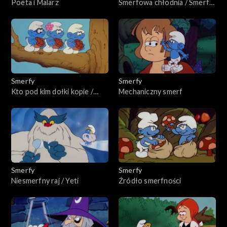
Poeta i Malarz
Smerfowa chłodnia / Smerfy
w niewoli
Smerfy
Smerfy
Kto pod kim dołki kopie /
Mechaniczny smerf
Chciwość nie popłaca
Smerfy
Smerfy
Niesmerfny raj / Yeti
Źródło smerfności