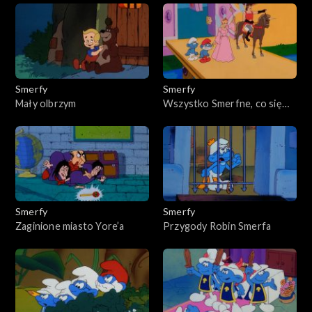
Smerfy
Smerfy
Mały olbrzym
Wszystko Smerfne, co się
smerfnie kończy
Smerfy
Smerfy
Zaginione miasto Yore’a
Przygody Robin Smerfa