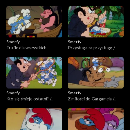
kosmosu
Smerfy
Smerfy
Trufle dla wszystkich
Przysługa za przysługę /
Zemsta smerfów
Smerfy
Smerfy
Kto się śmieje ostatni? /
Z miłości do Gargamela /
Zakręcone smerfy
Nauczka dla Śpiocha