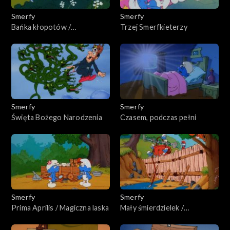
Smerfy
Smerfy
Bańka kłopotów /
Trzej Smerfkieterzy
Niebiańskie Smerfy
Smerfy
Smerfy
Święta Bożego Narodzenia
Czasem, podczas pełni
Smerfy
Smerfy
Prima Aprilis / Magiczna laska
Mały śmierdzielek /
Smerfowa straż pożarna