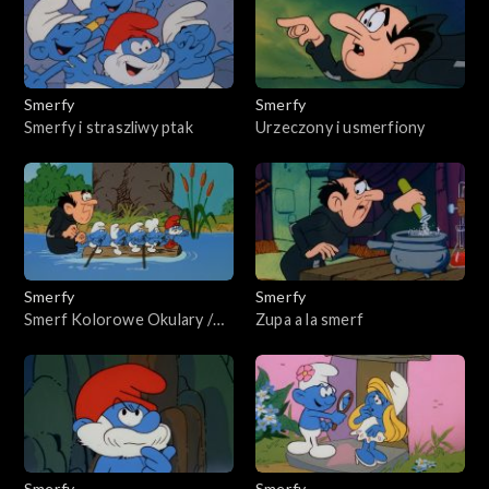
Smerfy
Smerfy
Smerfy i straszliwy ptak
Urzeczony i usmerfiony
Smerfy
Smerfy
Smerf Kolorowe Okulary /
Zupa a la smerf
Koszmar Marzyciela
Smerfy
Smerfy