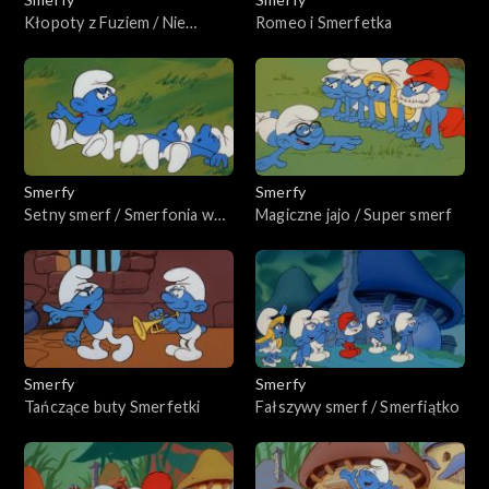
Kłopoty z Fuziem / Nie
Romeo i Smerfetka
wszystko smerfne, co się
świeci
Smerfy
Smerfy
Setny smerf / Smerfonia w
Magiczne jajo / Super smerf
tonacji C
Smerfy
Smerfy
Tańczące buty Smerfetki
Fałszywy smerf / Smerfiątko