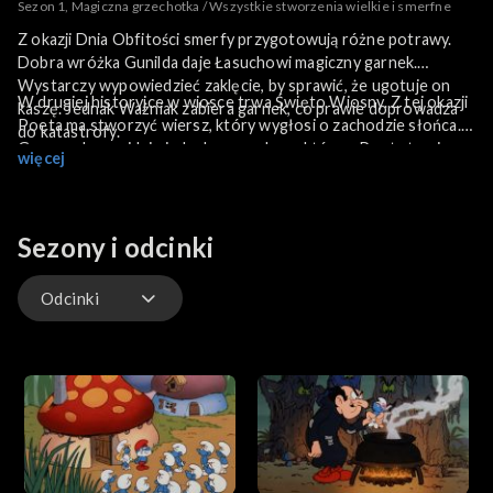
Sezon 1, Magiczna grzechotka / Wszystkie stworzenia wielkie i smerfne
Z okazji Dnia Obfitości smerfy przygotowują różne potrawy.
Dobra wróżka Gunilda daje Łasuchowi magiczny garnek.
Wystarczy wypowiedzieć zaklęcie, by sprawić, że ugotuje on
W drugiej historyjce w wiosce trwa Święto Wiosny. Z tej okazji
kaszę. Jednak Ważniak zabiera garnek, co prawie doprowadza
Poeta ma stworzyć wiersz, który wygłosi o zachodzie słońca.
do katastrofy.
Gargamel wynajduje jednak proszek, po którym Poeta traci
więcej
głos. Na szczęście Papa Smerf ściąga niemego elfa, Lakonię.
Tłumaczy ona to, co mówi Poeta, używając języka migowego.
Sezony i odcinki
Odcinki
Odcinki