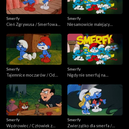
Smerfy
Smerfy
Cień Zgrywusa / Smerfowa
Niesamowicie malejący
prawda
czarodziej
Smerfy
Smerfy
Tajemnice moczarów / Od
Nigdy nie smerfuj na
przybytku głowa boli
przyszłość
Smerfy
Smerfy
Wędrowiec / Człowiek z
Zwierzątko dla smerfa /