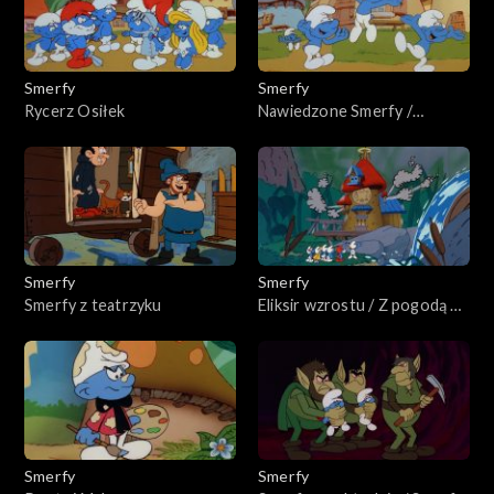
Smerfy
Smerfy
Rycerz Osiłek
Nawiedzone Smerfy /
Fioletowe Smerfy
Smerfy
Smerfy
Smerfy z teatrzyku
Eliksir wzrostu / Z pogodą na
Smerfa
Smerfy
Smerfy