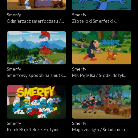
Smerfy
Smerfy
Odmierzacz smerfoczasu /
Złote loki Smerfetki /
Osiłek i smerfowózek
Smerfopotwory
Smerfy
Smerfy
Smerfowy sposób na smutki
Miś Pętelka / Słodki dotyk
/ Smerf trojański
Smerfetki
Smerfy
Smerfy
Konik Błękitek ze złotymi
Magiczna igła / Śniadanie u
podkówkami
Łasucha