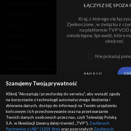
polityka prywatności
ŁĄCZYSZ SIĘ SPOZA 
moje zgody
Kraj, z którego się łączys
Zjednoczone , w związku z czy
pomoc
na platformie TVP VOD
nieodstępna. Sprawdź, które m
kontakt
obejrzeć.
voucher
Nie pokazuj pon
dostępność
informacje o dostawcy usług
ANULUJ
SP
Szanujemy Twoją prywatność
Kliknij "Akceptuję i przechodzę do serwisu", aby wyrazić zgody
na korzystanie z technologii automatycznego śledzenia i
zbierania danych, dostęp do informacji na Twoim urządzeniu
końcowym i ich przechowywanie oraz na przetwarzanie
Twoich danych osobowych przez nas, czyli Telewizję Polską
S.A. w likwidacji (zwaną dalej również „TVP”),
Zaufanych
Partnerów z IAB* (1201 firm)
oraz pozostałych
Zaufanych