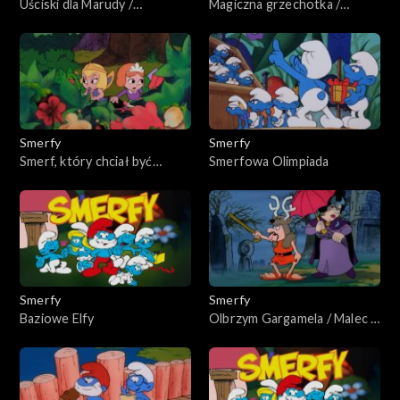
Uściski dla Marudy /
Magiczna grzechotka /
Małżeństwo Gargamela
Wszystkie stworzenia
wielkie i smerfne
Smerfy
Smerfy
Smerf, który chciał być
Smerfowa Olimpiada
królem / Prawdziwe piękno
jest niewidoczne
Smerfy
Smerfy
Baziowe Elfy
Olbrzym Gargamela / Malec z
kłótliwego zamku