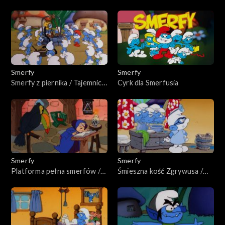
księżyca
Symbol mądrości
Smerfy
Smerfy
Smerfy z piernika / Tajemnica
Cyrk dla Smerfusia
studni życzeń
Smerfy
Smerfy
Platforma pełna smerfów /
Śmieszna kość Zgrywusa /
Zatrzymaj się i smerfnij róże
Pech Gargamela