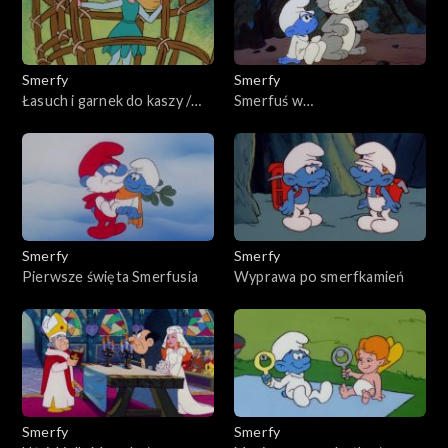
Smerfy
Smerfy
Łasuch i garnek do kaszy /
Smerfuś w
Smerfowanie w języku
niebezpieczeństwie / Mała
migowym
czarownica
Smerfy
Smerfy
Pierwsze święta Smerfusia
Wyprawa po smerfkamień
Smerfy
Smerfy