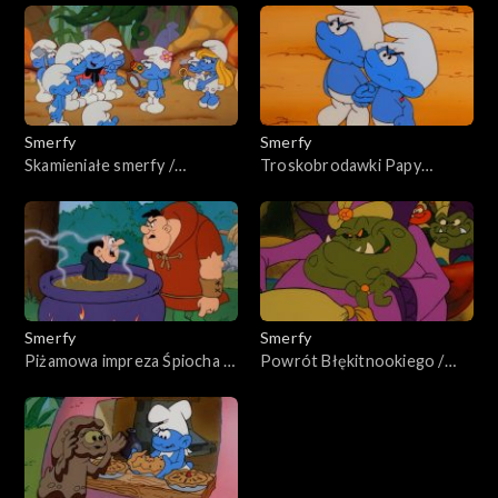
Smerfy
Smerfy
Skamieniałe smerfy /
Troskobrodawki Papy
Kłopoty Nochala
Smerfa / Smerfomatyczny
Smerfolator
Smerfy
Smerfy
Piżamowa impreza Śpiocha /
Powrót Błękitnookiego /
Smerfowy wyścig
Dziecko u Żaboli