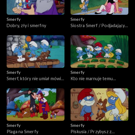
Smerfy
Smerfy
Dobry, zły i smerfny
Siostra Smerf / Podjadający
łasuch
Smerfy
Smerfy
Smerf, który nie umiał mówić
Kto nie marnuje temu
„nie”
smerfuje / Smerfowe
rozterki
Smerfy
Smerfy
Plaga na Smerfy
Piskusia / Przybysz z