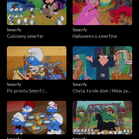
Smerfy
Smerfy
Cudowny smerfer
Halloween u smerfów
Smerfy
Smerfy
Po prostu Smerf /
Chata, to nie dom / Mów za
Wysmerfowani drwale
siebie, Farmerze!
Smerfy
Smerfy