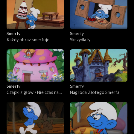
Smerfy
Smerfy
Każdy obraz smerfuje
Skrzydlaty
historię
czarownik/Pierwszy
telesmerf
Smerfy
Smerfy
Czapki z głów / Nie czas na
Nagroda Złotego Smerfa
smerfy