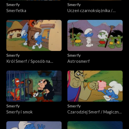
Smerfy
Smerfy
Smerfetka
Uczeń czarnoksiężnika /
Targowisko próżności
Smerfy
Smerfy
Król Smerf / Sposób na
Astrosmerf
Zgrywusa
Smerfy
Smerfy
Smerfy i smok
Czarodziej Smerf / Magiczny
Dżinn Min