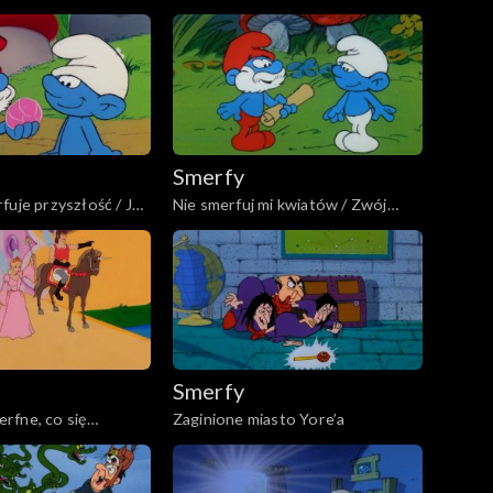
Zakręcone smerfy
Smerfy
fuje przyszłość / Jak
Nie smerfuj mi kwiatów / Zwój
 sny
Kaplowey
Smerfy
rfne, co się
Zaginione miasto Yore’a
czy