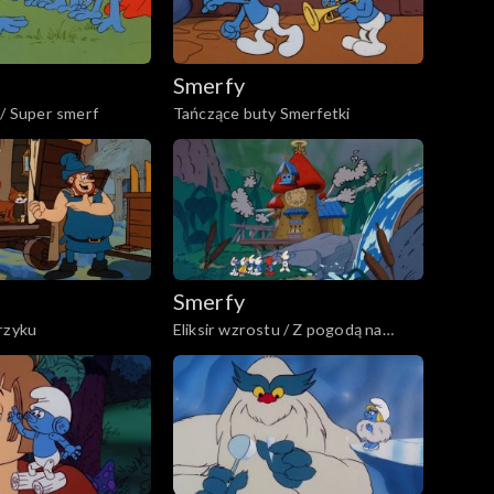
Smerfy
 / Super smerf
Tańczące buty Smerfetki
Smerfy
rzyku
Eliksir wzrostu / Z pogodą na
Smerfa