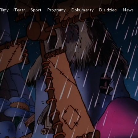
Filmy
Teatr
Sport
Programy
Dokumenty
Dla dzieci
News