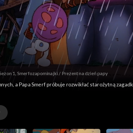
Sezon 1, Smerfozapominajki / Prezent na dzień papy
mnych, a Papa Smerf próbuje rozwikłać starożytną zagad