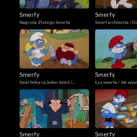
Smerfy
Smerfy
Nagroda Złotego Smerfa
Smerf archiwista / D
Smerf
Smerfy
Smerfy
Smerfetka na jeden dzień /
Łza smerfa / Jak wy
Magiczne kolczyki
tęczę
Smerfy
Smerfy