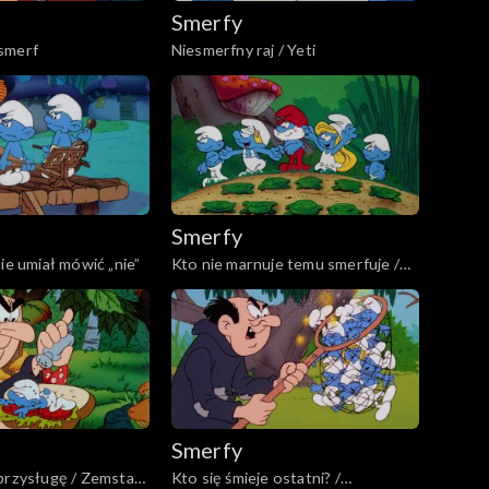
Smerfy
smerf
Niesmerfny raj / Yeti
Smerfy
ie umiał mówić „nie”
Kto nie marnuje temu smerfuje /
Smerfowe rozterki
Smerfy
przysługę / Zemsta
Kto się śmieje ostatni? /