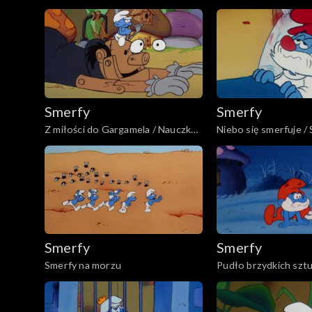
Smerfy
Smerfy
Z miłości do Gargamela / Nauczka
Niebo się smerfuje /
dla Śpiocha
renegat
Smerfy
Smerfy
Smerfy na morzu
Pudło brzydkich sztu
Lunatykujące smerfy