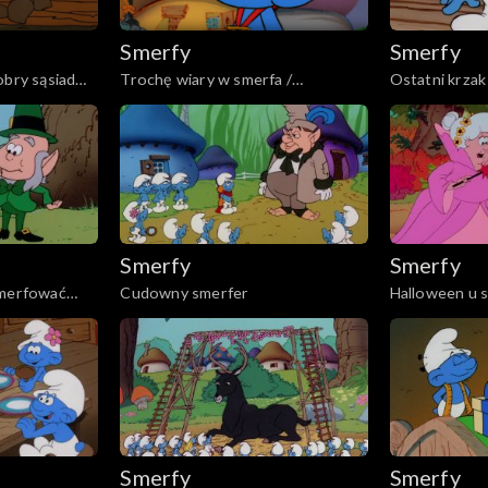
Smerfy
Smerfy
obry sąsiad
Trochę wiary w smerfa /
Ostatni krza
Harmoniusz robi furorę
Smerfy
Smerfy
smerfować
Cudowny smerfer
Halloween u 
Smerfy
Smerfy