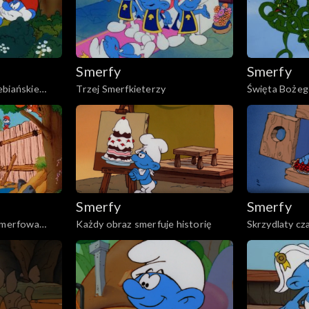
Smerfy
Smerfy
ebiańskie
Trzej Smerfkieterzy
Święta Bożeg
Smerfy
Smerfy
 Smerfowa
Każdy obraz smerfuje historię
Skrzydlaty c
telesmerf