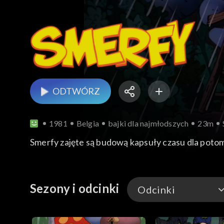
ODTWÓRZ
1981
Belgia
bajki dla najmłodszych
23m
Smerfy zajęte są budową kapsuły czasu dla poto
Sezony i odcinki
Odcinki
Odcinki