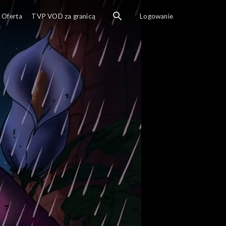
Smerfy zajęte są budową kapsuły czasu dla potomn
Oferta
TVP VOD za granicą
Logowanie