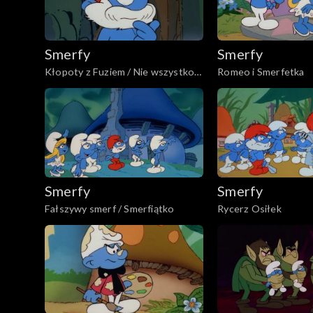
Smerfy
Smerfy
Kłopoty z Fuziem / Nie wszystko
Romeo i Smerfetka
smerfne, co się świeci
Smerfy
Smerfy
Fałszywy smerf / Smerfiątko
Rycerz Osiłek