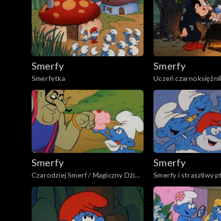
Smerfy
Smerfy
Smerfetka
Uczeń czarnoksiężnik
Targowisko próżnoś
Smerfy
Smerfy
Czarodziej Smerf / Magiczny Dżinn
Smerfy i straszliwy p
Min