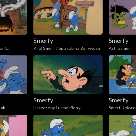
Smerfy
Smerfy
a /
Król Smerf / Sposób na Zgrywusa
Astrosmerf
ci
Smerfy
Smerfy
tak
Urzeczony i usmerfiony
Smerf Koloro
Koszmar Marz