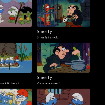
Smerfy
Smerfy i smok
Smerfy
we Okulary /
Zupa a la smerf
yciela