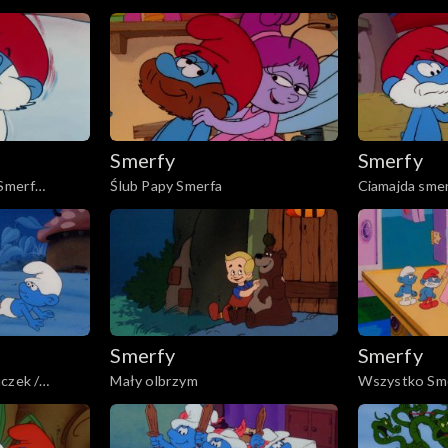
smerfów
Smerfy
Smerfy
 Smerf
Ślub Papy Smerfa
Ciamajda smer
wysmerfować
Smerfy
Smerfy
czek /
Mały olbrzym
Wszystko Sme
smerfnie koń