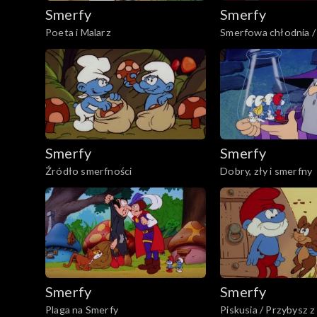
Smerfy
Smerfy
Poeta i Malarz
Smerfowa chłodnia /
niewoli
Smerfy
Smerfy
Źródło smerfności
Dobry, zły i smerfny
Smerfy
Smerfy
Plaga na Smerfy
Piskusia / Przybysz 