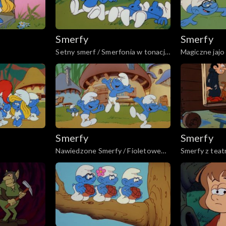
Smerfy
Smerfy
Setny smerf / Smerfonia w tonacji
Magiczne jajo
C
Smerfy
Smerfy
Nawiedzone Smerfy / Fioletowe
Smerfy z teat
Smerfy