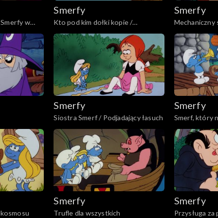
Smerfy
Smerfy
 Smerfy w
Kto pod kim dołki kopie /
Mechaniczny 
Chciwość nie popłaca
Smerfy
Smerfy
Siostra Smerf / Podjadający łasuch
Smerf, który n
Smerfy
Smerfy
z kosmosu
Trufle dla wszystkich
Przysługa za 