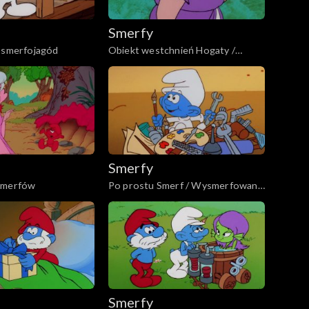
Smerfy
k smerfojagód
Obiekt westchnień Hogaty /
Dzwonek dla Klakiera
Smerfy
smerfów
Po prostu Smerf / Wysmerfowani
drwale
Smerfy