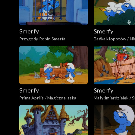
Smerfy
Smerfy
Przygody Robin Smerfa
Bańka kłopotów / Ni
Smerfy
Smerfy
Smerfy
Prima Aprilis / Magiczna laska
Mały śmierdzielek /
straż pożarna