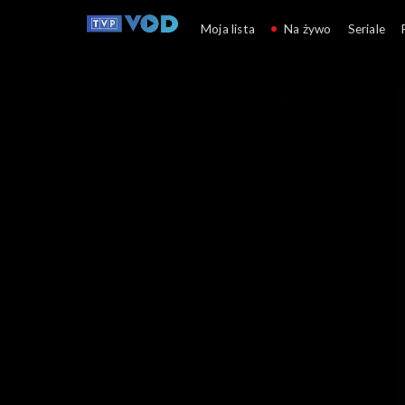
Smerfy
Moja lista
Na żywo
Seriale