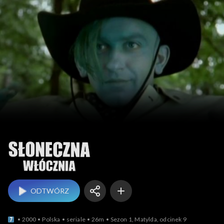
Słoneczna włócznia
ODTWÓRZ
2000
Polska
seriale
26m
Sezon 1, Matylda, odcinek 9