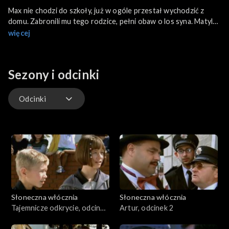
Max nie chodzi do szkoły, już w ogóle przestał wychodzić z
domu. Zabronili mu tego rodzice, pełni obaw o los syna. Matylda
postanawia odwiedzić przyjaciela. Nie zastaje go jednak,
więcej
ponieważ Max wraz z Jonem potajemnie wyszli z domu. Jon
swoim wyglądem wzbudza sensację wśród mieszkańców Tardy.
Artur próbuje dociec przyczyny tajemniczych wydarzeń wokół
Sezony i odcinki
Maxa. Podstępnie wyciąga od Matyldy tajemnicę Maxa.
Odcinki
Odcinki
Słoneczna włócznia
Słoneczna włócznia
Tajemnicze odkrycie, odcinek
Artur, odcinek 2
1