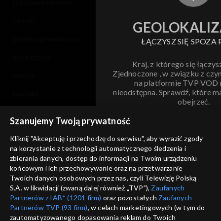
regulamin serwisu
cennik
GEOLOKALIZ
polityka prywatności
ŁĄCZYSZ SIĘ SPOZA 
moje zgody
Kraj, z którego się łączys
Zjednoczone , w związku z czy
pomoc
na platformie TVP VOD
nieodstępna. Sprawdź, które m
kontakt
obejrzeć.
voucher
Szanujemy Twoją prywatność
Nie pokazuj pon
dostępność
Kliknij "Akceptuję i przechodzę do serwisu", aby wyrazić zgody
informacje o dostawcy usług
na korzystanie z technologii automatycznego śledzenia i
ANULUJ
SP
zbierania danych, dostęp do informacji na Twoim urządzeniu
końcowym i ich przechowywanie oraz na przetwarzanie
Twoich danych osobowych przez nas, czyli Telewizję Polską
S.A. w likwidacji (zwaną dalej również „TVP”),
Zaufanych
Partnerów z IAB* (1201 firm)
oraz pozostałych
Zaufanych
Partnerów TVP (93 firm)
, w celach marketingowych (w tym do
zautomatyzowanego dopasowania reklam do Twoich