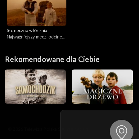
Słoneczna włócznia
Najważniejszy mecz, odcinek
13
Rekomendowane dla Ciebie
© 2026 Telewizja Polska S.A. w likwidacji