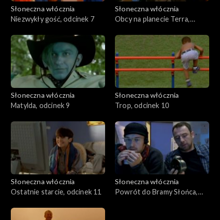
Słoneczna włócznia
Słoneczna włócznia
Niezwykły gość, odcinek 7
Obcy na planecie Terra,
odcinek 8
Słoneczna włócznia
Słoneczna włócznia
Matylda, odcinek 9
Trop, odcinek 10
Słoneczna włócznia
Słoneczna włócznia
Ostatnie starcie, odcinek 11
Powrót do Bramy Słońca,
odcinek 12