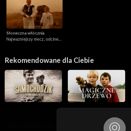
Słoneczna włócznia
Najważniejszy mecz, odcinek
13
Rekomendowane dla Ciebie
© 2026 Telewizja Polska S.A. w likwidacji