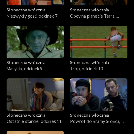
Słoneczna włócznia
Słoneczna włócznia
Niezwykły gość, odcinek 7
Obcy na planecie Terra,
odcinek 8
Słoneczna włócznia
Słoneczna włócznia
Matylda, odcinek 9
Trop, odcinek 10
Słoneczna włócznia
Słoneczna włócznia
Ostatnie starcie, odcinek 11
Powrót do Bramy Słońca,
odcinek 12