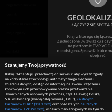
regulamin serwisu
cennik
GEOLOKALIZ
polityka prywatności
ŁĄCZYSZ SIĘ SPOZA 
moje zgody
Kraj, z którego się łączys
Zjednoczone , w związku z czy
pomoc
na platformie TVP VOD
nieodstępna. Sprawdź, które m
kontakt
obejrzeć.
voucher
Szanujemy Twoją prywatność
Nie pokazuj pon
dostępność
Kliknij "Akceptuję i przechodzę do serwisu", aby wyrazić zgody
informacje o dostawcy usług
na korzystanie z technologii automatycznego śledzenia i
ANULUJ
SP
zbierania danych, dostęp do informacji na Twoim urządzeniu
końcowym i ich przechowywanie oraz na przetwarzanie
Twoich danych osobowych przez nas, czyli Telewizję Polską
S.A. w likwidacji (zwaną dalej również „TVP”),
Zaufanych
Partnerów z IAB* (1201 firm)
oraz pozostałych
Zaufanych
Partnerów TVP (93 firm)
, w celach marketingowych (w tym do