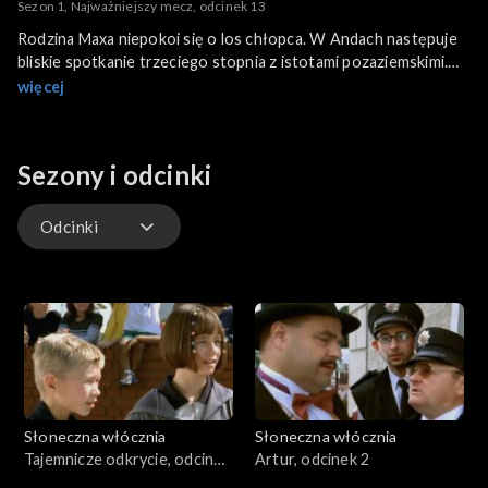
Sezon 1, Najważniejszy mecz, odcinek 13
Rodzina Maxa niepokoi się o los chłopca. W Andach następuje
bliskie spotkanie trzeciego stopnia z istotami pozaziemskimi.
Maxowi zostaje odebrana magiczna moc, a Jon powraca w swój
więcej
wymiar kosmiczny. Tymczasem w Tardzie trwają przygotowania
do jubileuszu miasta. Przed Maxem stoi wielkie, choć całkowicie
„ziemskie” zadanie – pokonanie przeciwników w meczu
Sezony i odcinki
koszykówki.
Odcinki
Odcinki
Słoneczna włócznia
Słoneczna włócznia
Tajemnicze odkrycie, odcinek
Artur, odcinek 2
1