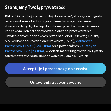
voucher
Szanujemy Twoją prywatność
Nie pokazuj pon
dostępność
Kliknij "Akceptuję i przechodzę do serwisu", aby wyrazić zgody
informacje o dostawcy usług
na korzystanie z technologii automatycznego śledzenia i
ANULUJ
SP
zbierania danych, dostęp do informacji na Twoim urządzeniu
końcowym i ich przechowywanie oraz na przetwarzanie
Twoich danych osobowych przez nas, czyli Telewizję Polską
S.A. w likwidacji (zwaną dalej również „TVP”),
Zaufanych
Partnerów z IAB* (1201 firm)
oraz pozostałych
Zaufanych
Partnerów TVP (93 firm)
, w celach marketingowych (w tym do
zautomatyzowanego dopasowania reklam do Twoich
zainteresowań i mierzenia ich skuteczności) i pozostałych,
które wskazujemy poniżej, a także zgody na udostępnianie
Akceptuję i przechodzę do serwisu
przez nas identyfikatora PPID do Google.
Twoje dane osobowe zbierane podczas odwiedzania przez
Ustawienia zaawansowane
Ciebie naszych
poszczególnych serwisów
zwanych dalej
„Portalem”, w tym informacje zapisywane za pomocą
technologii takich jak: pliki cookie, sygnalizatory WWW lub
innych podobnych technologii umożliwiających świadczenie
Główna
Szukaj
Moja lista
Na żywo
Więcej
dopasowanych i bezpiecznych usług, personalizację treści
oraz reklam, udostępnianie funkcji mediów społecznościowych