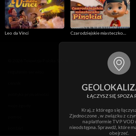
Leo da Vinci
Czarodziejskie miasteczko
Pinokia
© 2026 Telewizja Polska S.A. w likwidacji
regulamin serwisu
cennik
GEOLOKALIZ
polityka prywatności
ŁĄCZYSZ SIĘ SPOZA 
moje zgody
Kraj, z którego się łączys
Zjednoczone , w związku z czy
pomoc
na platformie TVP VOD
nieodstępna. Sprawdź, które m
kontakt
obejrzeć.