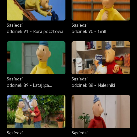
Sąsiedzi
Sąsiedzi
odcinek 91 – Rura pocztowa
odcinek 90 – Grill
Sąsiedzi
Sąsiedzi
odcinek 89 – Latająca
odcinek 88 – Naleśniki
maszyna
Sąsiedzi
Sąsiedzi