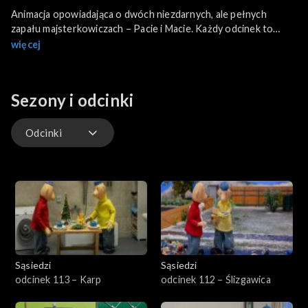
Animacja opowiadająca o dwóch niezdarnych, ale pełnych
zapału majsterkowiczach – Pacie i Macie. Każdy odcinek to
nowa próba naprawy lub udoskonalenia czegoś w domu lub
więcej
ogrodzie, która kończy się serią zabawnych pomyłek. Choć ich
rozwiązania rzadko są skuteczne, bohaterowie nigdy się nie
poddają, pokazując widzom wartość uporu, kreatywności i...
Sezony i odcinki
dobrego humoru.
Odcinki
Odcinki
Sąsiedzi
Sąsiedzi
odcinek 113 – Karp
odcinek 112 – Ślizgawica