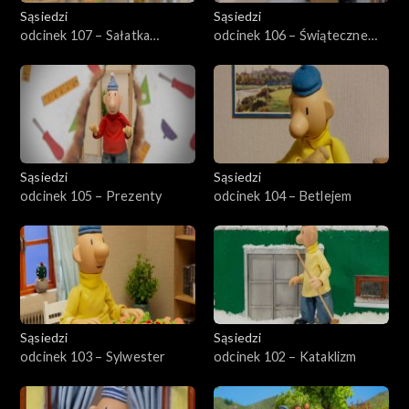
Sąsiedzi
Sąsiedzi
odcinek 107 – Sałatka
odcinek 106 – Świąteczne
kartoflana
dekoracje
Sąsiedzi
Sąsiedzi
odcinek 105 – Prezenty
odcinek 104 – Betlejem
Sąsiedzi
Sąsiedzi
odcinek 103 – Sylwester
odcinek 102 – Kataklizm