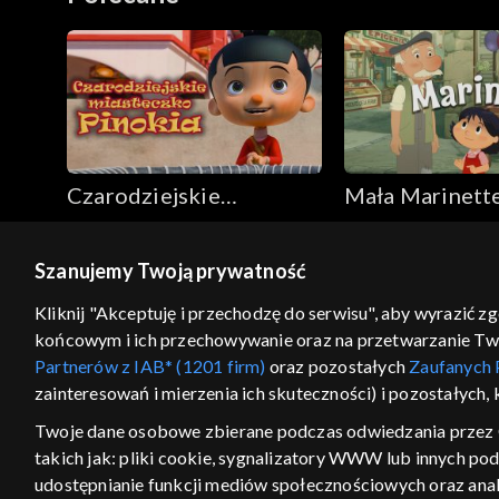
Czarodziejskie
Mała Marinett
miasteczko Pinokia
Szanujemy Twoją prywatność
© 2026 Telewizja Polska S.A. w likwidacji
Kliknij "Akceptuję i przechodzę do serwisu", aby wyrazić z
końcowym i ich przechowywanie oraz na przetwarzanie Twoic
regulamin serwisu
cennik
polityka prywatności
Partnerów z IAB* (1201 firm)
oraz pozostałych
Zaufanych 
GEOLOKALIZA
zainteresowań i mierzenia ich skuteczności) i pozostałych,
ŁĄCZYSZ SIĘ SPOZA PO
Twoje dane osobowe zbierane podczas odwiedzania przez 
takich jak: pliki cookie, sygnalizatory WWW lub innych po
Kraj, z którego się łączysz, to Stan
w związku z czym część tytułów na
udostępnianie funkcji mediów społecznościowych oraz anal