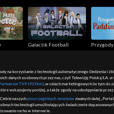
e
Galactik Football
Przygody
Paddingt
gody na korzystanie z technologii automatycznego śledzenia i z
h danych osobowych przez nas, czyli Telewizję Polską S.A. w l
moje zgody
pomoc
kontakt
voucher
dostępno
Partnerów TVP (93 firm)
, w celach marketingowych (w tym do
CJA
 które wskazujemy poniżej, a także zgody na udostępnianie prze
LSKI
Ciebie naszych
poszczególnych serwisów
zwanych dalej „Portal
dobnych technologii umożliwiających świadczenie dopasowanych i
y Zjednoczone ,
 platformie TVP
izowanie ruchu w Internecie.