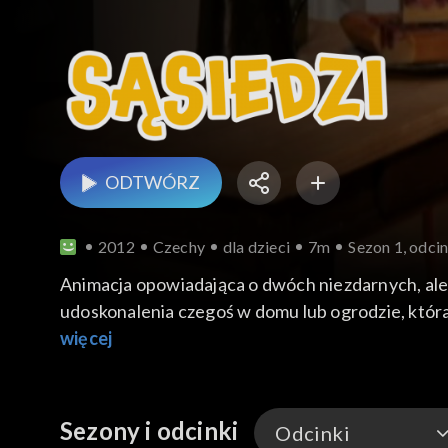
ODTWÓRZ
2012
Czechy
dla dzieci
7m
Sezon 1, odci
Animacja opowiadająca o dwóch niezdarnych, ale
udoskonalenia czegoś w domu lub ogrodzie, która
nie poddają, pokazując widzom wartość uporu, kr
więcej
Sezony i odcinki
Odcinki