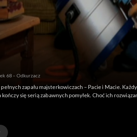
nek 68 – Odkurzacz
 pełnych zapału majsterkowiczach – Pacie i Macie. Każd
 kończy się serią zabawnych pomyłek. Choć ich rozwiązan
eatywności i... dobrego humoru.