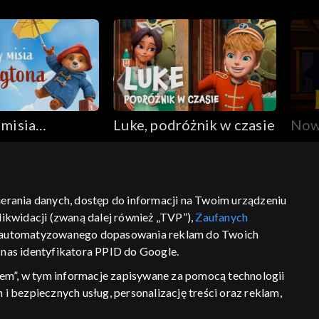
 misia
Luke, podróżnik w czasie
Now
ona
Luke
bierania danych, dostęp do informacji na Twoim urządzeniu
ikwidacji (zwaną dalej również „TVP”),
Zaufanych
ść
informacje o dostawcy usług
 zautomatyzowanego dopasowania reklam do Twoich
z nas identyfikatora PPID do Google.
em”, w tym informacje zapisywane za pomocą technologii
 bezpiecznych usług, personalizację treści oraz reklam,