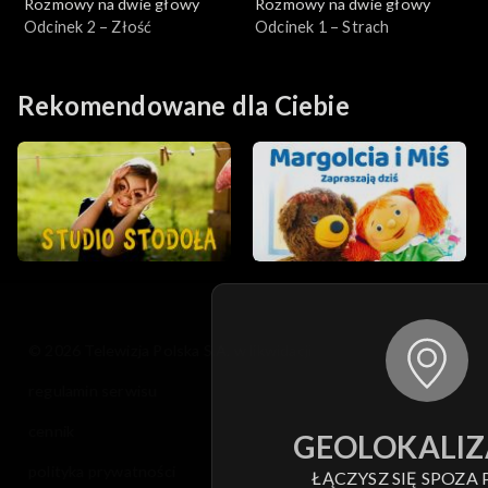
Rozmowy na dwie głowy
Rozmowy na dwie głowy
Odcinek 2 – Złość
Odcinek 1 – Strach
Rekomendowane dla Ciebie
© 2026 Telewizja Polska S.A. w likwidacji
regulamin serwisu
cennik
GEOLOKALIZ
polityka prywatności
ŁĄCZYSZ SIĘ SPOZA 