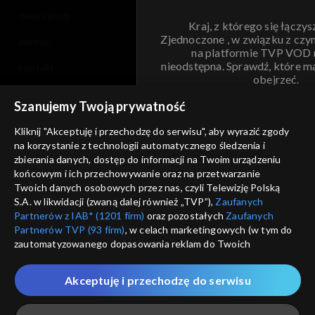
moje zgody
Kraj, z którego się łączys
Zjednoczone , w związku z czy
pomoc
na platformie TVP VOD
nieodstępna. Sprawdź, które m
kontakt
obejrzeć.
voucher
Szanujemy Twoją prywatność
Nie pokazuj pon
dostępność
Kliknij "Akceptuję i przechodzę do serwisu", aby wyrazić zgody
na korzystanie z technologii automatycznego śledzenia i
informacje o dostawcy usług
ANULUJ
SP
zbierania danych, dostęp do informacji na Twoim urządzeniu
końcowym i ich przechowywanie oraz na przetwarzanie
Twoich danych osobowych przez nas, czyli Telewizję Polską
S.A. w likwidacji (zwaną dalej również „TVP”),
Zaufanych
Partnerów z IAB* (1201 firm)
oraz pozostałych
Zaufanych
Partnerów TVP (93 firm)
, w celach marketingowych (w tym do
zautomatyzowanego dopasowania reklam do Twoich
zainteresowań i mierzenia ich skuteczności) i pozostałych,
które wskazujemy poniżej, a także zgody na udostępnianie
Akceptuję i przechodzę do serwisu
przez nas identyfikatora PPID do Google.
Twoje dane osobowe zbierane podczas odwiedzania przez