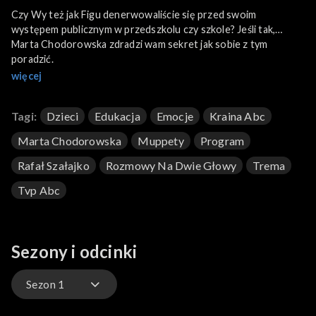
Czy Wy też jak Figu denerwowaliście się przed swoim
występem publicznym w przedszkolu czy szkole? Jeśli tak,
Marta Chodorowska zdradzi wam sekret jak sobie z tym
poradzić.
więcej
Tagi:
Dzieci
Edukacja
Emocje
Kraina Abc
Marta Chodorowska
Muppety
Program
Rafał Szałajko
Rozmowy Na Dwie Głowy
Trema
Tvp Abc
Sezony i odcinki
Sezon 1