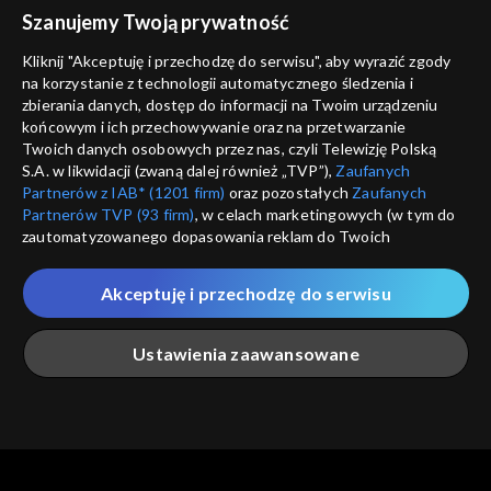
voucher
Szanujemy Twoją prywatność
Nie pokazuj pon
dostępność
Kliknij "Akceptuję i przechodzę do serwisu", aby wyrazić zgody
informacje o dostawcy usług
na korzystanie z technologii automatycznego śledzenia i
ANULUJ
SP
zbierania danych, dostęp do informacji na Twoim urządzeniu
końcowym i ich przechowywanie oraz na przetwarzanie
Twoich danych osobowych przez nas, czyli Telewizję Polską
S.A. w likwidacji (zwaną dalej również „TVP”),
Zaufanych
Partnerów z IAB* (1201 firm)
oraz pozostałych
Zaufanych
Partnerów TVP (93 firm)
, w celach marketingowych (w tym do
zautomatyzowanego dopasowania reklam do Twoich
zainteresowań i mierzenia ich skuteczności) i pozostałych,
które wskazujemy poniżej, a także zgody na udostępnianie
Akceptuję i przechodzę do serwisu
przez nas identyfikatora PPID do Google.
Twoje dane osobowe zbierane podczas odwiedzania przez
Ustawienia zaawansowane
Ciebie naszych
poszczególnych serwisów
zwanych dalej
„Portalem”, w tym informacje zapisywane za pomocą
technologii takich jak: pliki cookie, sygnalizatory WWW lub
innych podobnych technologii umożliwiających świadczenie
Główna
Szukaj
Moja lista
Na żywo
Więcej
dopasowanych i bezpiecznych usług, personalizację treści
oraz reklam, udostępnianie funkcji mediów społecznościowych
oraz analizowanie ruchu w Internecie.