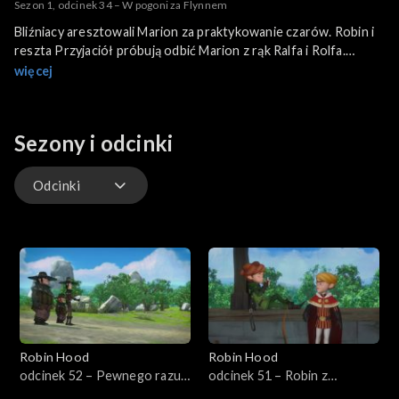
Sezon 1, odcinek 34 – W pogoni za Flynnem
Bliźniacy aresztowali Marion za praktykowanie czarów. Robin i
reszta Przyjaciół próbują odbić Marion z rąk Ralfa i Rolfa.
Bliźniacy dają magiczną różdżkę Marion psu, Flynnowi, i polecają
więcej
mu, żeby jak najszybciej zaniósł ją Księciu. Robin i przyjaciele
muszą go jak najszybciej złapać, a później, za pomocą czarów,
Marion musi wymazać Bliźniakom i Strażnikom pamięć o całym
Sezony i odcinki
zajściu.
Odcinki
Odcinki
Robin Hood
Robin Hood
odcinek 52 – Pewnego razu
odcinek 51 – Robin z
w Sherwood część 2
Sherwood część 1