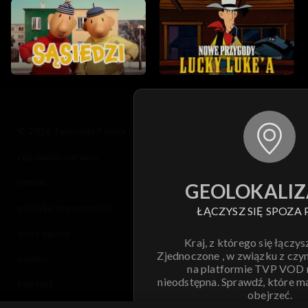
© 2026 Telewizja Polska S.A. w likwidacji
regulamin serwisu
cennik
GEOLOKALIZ
polityka prywatności
ŁĄCZYSZ SIĘ SPOZA 
moje zgody
Kraj, z którego się łączys
Zjednoczone , w związku z czy
pomoc
na platformie TVP VOD
nieodstępna. Sprawdź, które m
kontakt
obejrzeć.