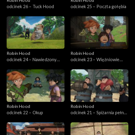
Robin Hood
Robin Hood
odcinek 26 – Tuck Hood
odcinek 25 – Poczta gołębia
Robin Hood
Robin Hood
odcinek 24 – Nawiedzony
odcinek 23 – Więźniowie
zamek
Notthingam
Robin Hood
Robin Hood
odcinek 22 – Okup
odcinek 21 – Spiżarnia pełna
skarbów