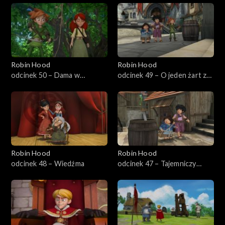
Robin Hood
Robin Hood
odcinek 50 – Dama w
odcinek 49 – O jeden żart za
opałach
daleko
Robin Hood
Robin Hood
odcinek 48 – Wiedźma
odcinek 47 – Tajemniczy
ogród