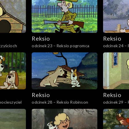
Reksio
Reksio
czyścioch
odcinek 23 – Reksio pogromca
odcinek 24 – 
Reksio
Reksio
pocieszyciel
odcinek 28 – Reksio Robinson
odcinek 29 – 