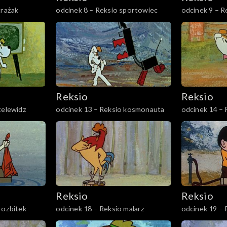
trażak
odcinek 8 – Reksio sportowiec
odcinek 9 – R
Reksio
Reksio
telewidz
odcinek 13 – Reksio kosmonauta
odcinek 14 – 
Reksio
Reksio
rozbitek
odcinek 18 – Reksio malarz
odcinek 19 –