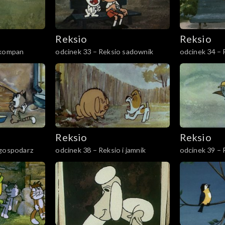
Reksio
Reksio
 kompan
odcinek 33 – Reksio sadownik
odcinek 34 – 
Reksio
Reksio
 gospodarz
odcinek 38 – Reksio i jamnik
odcinek 39 – 