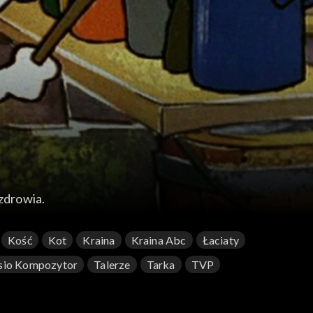
 zdrowia.
Kość
Kot
Kraina
Kraina Abc
Łaciaty
sio Kompozytor
Talerze
Tarka
TVP