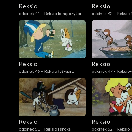
Reksio
Reksio
odcinek 41 – Reksio kompozytor
odcinek 42 – Reksio 
Reksio
Reksio
odcinek 46 – Reksio łyżwiarz
odcinek 47 – Reksio
Reksio
Reksio
odcinek 51 – Reksio i sroka
odcinek 52 – Reksio 