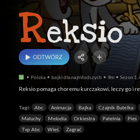
ODTWÓRZ
Polska
bajki dla najmłodszych
9m
Sezon 1,
Reksio pomaga choremu kurczakowi, leczy go i reh
Tagi:
Abc
Animacja
Bajka
Czajnik Butelka
Maluchy
Melodia
Orkiestra
Patelnia
Pies
Tvp Abc
Wieś
Zagrać