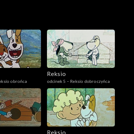
Reksio
eksio obrońca
odcinek 5 – Reksio dobroczyńca
Reksio