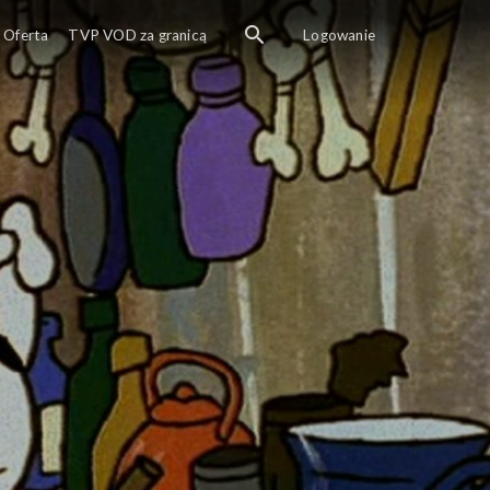
Reksio pomaga choremu kurczakowi, leczy go i rehabi
Oferta
TVP VOD za granicą
Logowanie