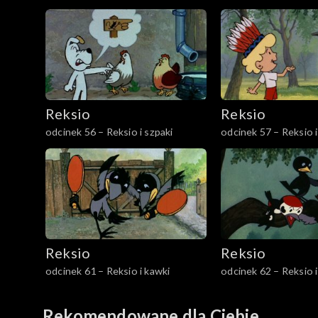
Reksio
Reksio
odcinek 56 – Reksio i szpaki
odcinek 57 – Reksio i
Reksio
Reksio
odcinek 61 – Reksio i kawki
odcinek 62 – Reksio 
Rekomendowane dla Ciebie