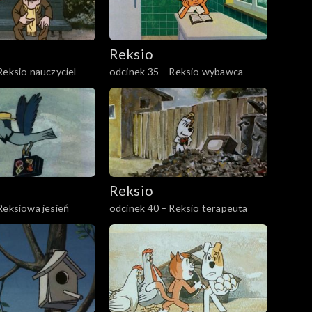
Reksio
Reksio nauczyciel
odcinek 35 – Reksio wybawca
Reksio
Reksiowa jesień
odcinek 40 – Reksio terapeuta