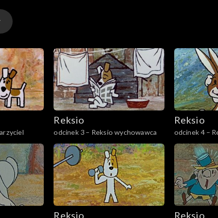
Reksio
Reksio
arzyciel
odcinek 3 – Reksio wychowawca
odcinek 4 – R
Reksio
Reksio