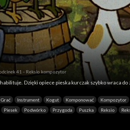
 odcinek 41 – Reksio kompozytor
abilituje. Dzięki opiece pieska kurczak szybko wraca do
Grać
Instrument
Kogut
Komponować
Kompozytor
Piesek
Podwórko
Przygoda
Puszka
Reksio
Rek