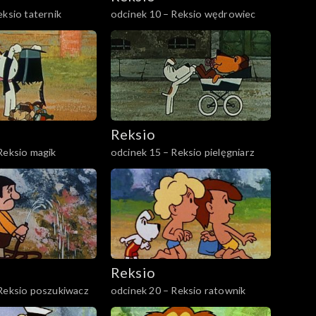
eksio taternik
odcinek 10 – Reksio wędrowiec
Reksio
Reksio magik
odcinek 15 – Reksio pielęgniarz
Reksio
 Reksio poszukiwacz
odcinek 20 – Reksio ratownik