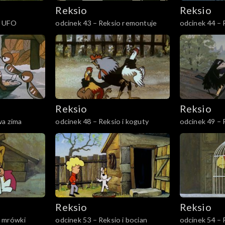
Reksio
Reksio
i UFO
odcinek 43 – Reksio remontuje
odcinek 44 –
Reksio
Reksio
wa zima
odcinek 48 – Reksio i koguty
odcinek 49 – 
Reksio
Reksio
i mrówki
odcinek 53 – Reksio i bocian
odcinek 54 – 