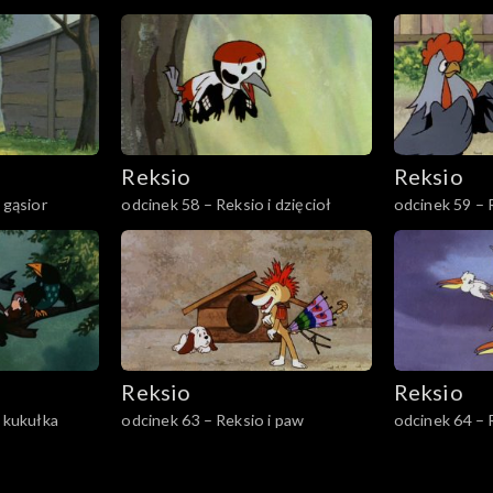
Reksio
Reksio
 gąsior
odcinek 58 – Reksio i dzięcioł
odcinek 59 – 
Reksio
Reksio
i kukułka
odcinek 63 – Reksio i paw
odcinek 64 – R