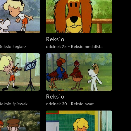
Reksio
Reksio żeglarz
odcinek 25 – Reksio medalista
Reksio
Reksio śpiewak
odcinek 30 – Reksio swat