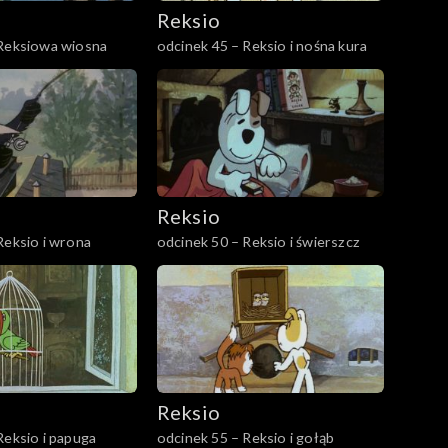
Reksio
 Reksiowa wiosna
odcinek 45 – Reksio i nośna kura
Reksio
Reksio i wrona
odcinek 50 – Reksio i świerszcz
Reksio
Reksio i papuga
odcinek 55 – Reksio i gołąb