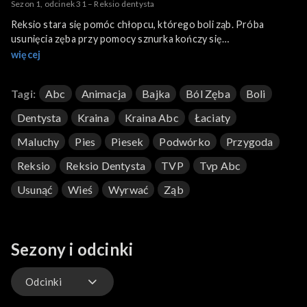
Sezon 1, odcinek 31 – Reksio dentysta
Reksio stara się pomóc chłopcu, którego boli ząb. Próba
usunięcia zęba przy pomocy sznurka kończy się
niepowodzeniem, a chłopiec musi udać się do prawdziwego
więcej
dentysty.
Tagi:
Abc
Animacja
Bajka
Ból Zęba
Boli
Dentysta
Kraina
Kraina Abc
Łaciaty
Maluchy
Pies
Piesek
Podwórko
Przygoda
Reksio
Reksio Dentysta
TVP
Tvp Abc
Usunąć
Wieś
Wyrwać
Ząb
Sezony i odcinki
Odcinki