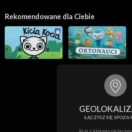
Rekomendowane dla Ciebie
© 2026 Telewizja Polska S.A. w likwidacji
regulamin serwisu
cennik
GEOLOKALIZ
polityka prywatności
ŁĄCZYSZ SIĘ SPOZA 
moje zgody
Kraj, z którego się łączys