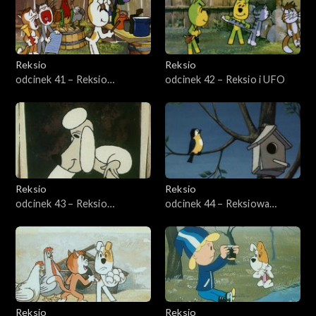
Reksio
Reksio
odcinek 41 – Reksio
odcinek 42 – Reksio i UFO
kompozytor
Reksio
Reksio
odcinek 43 – Reksio
odcinek 44 – Reksiowa
remontuje
wiosna
Reksio
Reksio