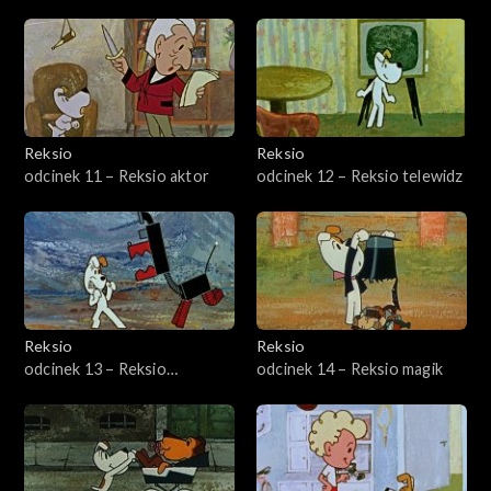
wędrowiec
Reksio
Reksio
odcinek 11 – Reksio aktor
odcinek 12 – Reksio telewidz
Reksio
Reksio
odcinek 13 – Reksio
odcinek 14 – Reksio magik
kosmonauta