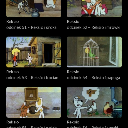
Reksio
Reksio
odcinek 51 – Reksio i sroka
odcinek 52 – Reksio i mrówki
Reksio
Reksio
odcinek 53 – Reksio i bocian
odcinek 54 – Reksio i papuga
Reksio
Reksio
odcinek 55 – Reksio i gołąb
odcinek 56 – Reksio i szpaki