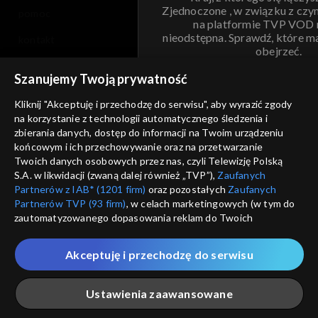
Zjednoczone , w związku z czy
pomoc
na platformie TVP VOD
nieodstępna. Sprawdź, które m
kontakt
obejrzeć.
voucher
Szanujemy Twoją prywatność
Nie pokazuj pon
dostępność
Kliknij "Akceptuję i przechodzę do serwisu", aby wyrazić zgody
informacje o dostawcy usług
na korzystanie z technologii automatycznego śledzenia i
ANULUJ
SP
zbierania danych, dostęp do informacji na Twoim urządzeniu
końcowym i ich przechowywanie oraz na przetwarzanie
Twoich danych osobowych przez nas, czyli Telewizję Polską
S.A. w likwidacji (zwaną dalej również „TVP”),
Zaufanych
Partnerów z IAB* (1201 firm)
oraz pozostałych
Zaufanych
Partnerów TVP (93 firm)
, w celach marketingowych (w tym do
zautomatyzowanego dopasowania reklam do Twoich
zainteresowań i mierzenia ich skuteczności) i pozostałych,
które wskazujemy poniżej, a także zgody na udostępnianie
Akceptuję i przechodzę do serwisu
przez nas identyfikatora PPID do Google.
Twoje dane osobowe zbierane podczas odwiedzania przez
Ustawienia zaawansowane
Ciebie naszych
poszczególnych serwisów
zwanych dalej
„Portalem”, w tym informacje zapisywane za pomocą