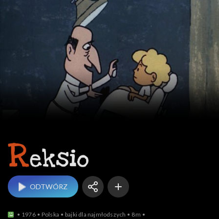
Reksio
ODTWÓRZ
1976
Polska
bajki dla najmłodszych
8m