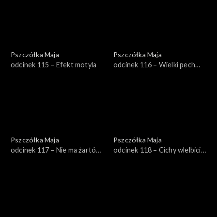
Pszczółka Maja
Pszczółka Maja
odcinek 115 – Efekt motyla
odcinek 116 – Wielki pech
Gucia
Pszczółka Maja
Pszczółka Maja
odcinek 117 – Nie ma żartów
odcinek 118 – Cichy wlelbiciel
z Woska
Klary