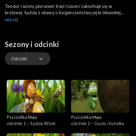
Teodor rażony piorunem traci rozum i zakochuje się w
królowej. Sędzia z obawy o bezpieczeństwo jej królewskiej
mości wtrąca Teodora do więzienia. Maja znajduje sposób na
więcej
uwolnienie żuka i jego powrót do normalności.
Sezony i odcinki
Odcinki
Odcinki
Pszczółka Maja
Pszczółka Maja
odcinek 1 – Sędzia Wosk
odcinek 2 – Gucio i butelka