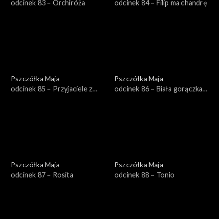
odcinek 83 – Orchiróża
odcinek 84 – Filip ma chandrę
Pszczółka Maja
Pszczółka Maja
odcinek 85 – Przyjaciele z
odcinek 86 – Biała gorączka
łąki
czerwonych mrówek
Pszczółka Maja
Pszczółka Maja
odcinek 87 – Rosita
odcinek 88 – Tonio