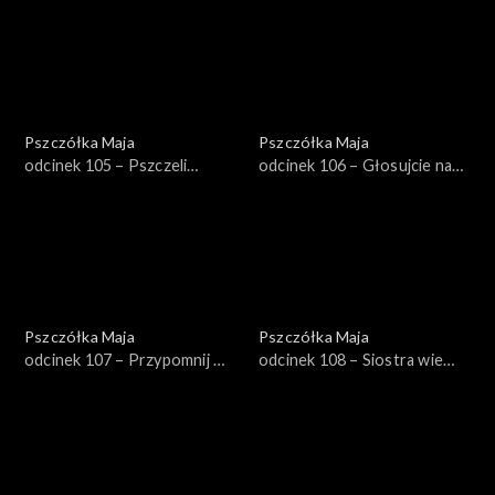
Pszczółka Maja
Pszczółka Maja
odcinek 105 – Pszczeli
odcinek 106 – Głosujcie na
certyfikat
mnie!
Pszczółka Maja
Pszczółka Maja
odcinek 107 – Przypomnij mi,
odcinek 108 – Siostra wie
że mam cię zjeść!
najlepiej