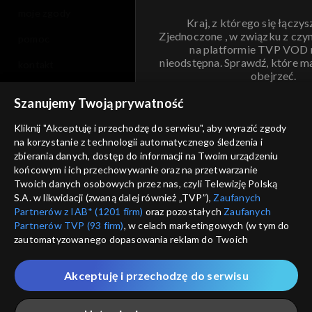
moje zgody
Kraj, z którego się łączys
Zjednoczone , w związku z czy
pomoc
na platformie TVP VOD
nieodstępna. Sprawdź, które m
kontakt
obejrzeć.
voucher
Szanujemy Twoją prywatność
Nie pokazuj pon
dostępność
Kliknij "Akceptuję i przechodzę do serwisu", aby wyrazić zgody
na korzystanie z technologii automatycznego śledzenia i
informacje o dostawcy usług
ANULUJ
SP
zbierania danych, dostęp do informacji na Twoim urządzeniu
końcowym i ich przechowywanie oraz na przetwarzanie
Twoich danych osobowych przez nas, czyli Telewizję Polską
S.A. w likwidacji (zwaną dalej również „TVP”),
Zaufanych
Partnerów z IAB* (1201 firm)
oraz pozostałych
Zaufanych
Partnerów TVP (93 firm)
, w celach marketingowych (w tym do
zautomatyzowanego dopasowania reklam do Twoich
zainteresowań i mierzenia ich skuteczności) i pozostałych,
które wskazujemy poniżej, a także zgody na udostępnianie
Akceptuję i przechodzę do serwisu
przez nas identyfikatora PPID do Google.
Twoje dane osobowe zbierane podczas odwiedzania przez