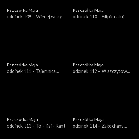
Pszczółka Maja
Pszczółka Maja
odcinek 109 – Więcej wiary w
odcinek 110 – Filipie ratuj
siebie
królową!
Pszczółka Maja
Pszczółka Maja
odcinek 111 – Tajemnica
odcinek 112 – W szczytowej
wielkiej kuli
formie
Pszczółka Maja
Pszczółka Maja
odcinek 113 – To - Ksi - Kant
odcinek 114 – Zakochany
Maks