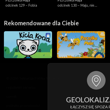
Pszczółka Maja
Pszczółka Maja
odcinek 129 – Fobia
odcinek 130 – Maju, nie
odchodź!
Rekomendowane dla Ciebie
© 2026 Telewizja Polska S.A. w likwidacji
regulamin serwisu
cennik
GEOLOKALIZ
polityka prywatności
ŁĄCZYSZ SIĘ SPOZA 