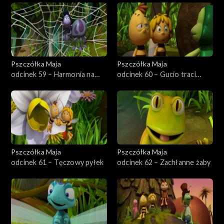
Pszczółka Maja
Pszczółka Maja
odcinek 59 – Harmonia na
odcinek 60 – Gucio traci
łące
pamięć
Pszczółka Maja
Pszczółka Maja
odcinek 61 – Tęczowy pyłek
odcinek 62 – Zachłanne żaby