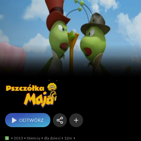
Pszczółka Maja
ODTWÓRZ
2013
Niemcy
dla dzieci
12m