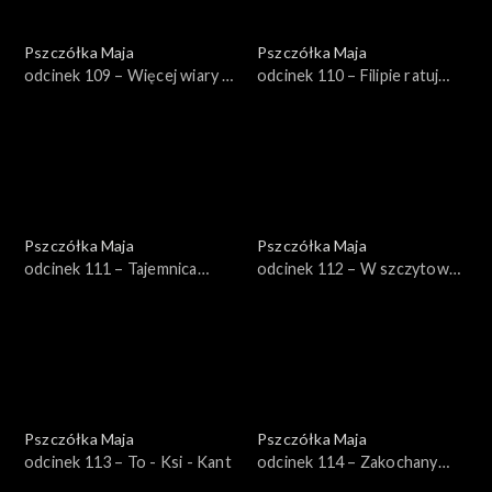
Pszczółka Maja
Pszczółka Maja
odcinek 109 – Więcej wiary w
odcinek 110 – Filipie ratuj
siebie
królową!
Pszczółka Maja
Pszczółka Maja
odcinek 111 – Tajemnica
odcinek 112 – W szczytowej
wielkiej kuli
formie
Pszczółka Maja
Pszczółka Maja
odcinek 113 – To - Ksi - Kant
odcinek 114 – Zakochany
Maks