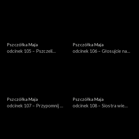
czwórka
Pszczółka Maja
Pszczółka Maja
odcinek 105 – Pszczeli
odcinek 106 – Głosujcie na
certyfikat
mnie!
Pszczółka Maja
Pszczółka Maja
odcinek 107 – Przypomnij mi,
odcinek 108 – Siostra wie
że mam cię zjeść!
najlepiej