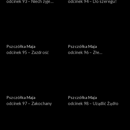
odcinek 93 – Niech żyje
odcinek 94 – Do szeregu!
wolność!
Pszczółka Maja
Pszczółka Maja
odcinek 95 – Zazdrość
odcinek 96 – Złe
towarzystwo
Pszczółka Maja
Pszczółka Maja
odcinek 97 – Zakochany
odcinek 98 – Użądlić Żądło