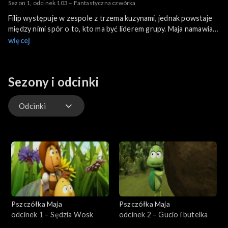
Sezon 1, odcinek 103 – Fantastyczna czwórka
Filip występuje w zespole z trzema kuzynami, jednak powstaje
między nimi spór o to, kto ma być liderem grupy. Maja namawia
kuzynów na konkurs, który ma wyłonić wokalistę. Okazuje się,
więcej
że kuzyni remisują i zgadzają się śpiewać razem.
Sezony i odcinki
Odcinki
Odcinki
Pszczółka Maja
Pszczółka Maja
odcinek 1 – Sędzia Wosk
odcinek 2 – Gucio i butelka