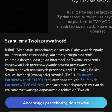
ŁĄCZYSZ SIĘ SPOZA 
moje zgody
Kraj, z którego się łączys
Zjednoczone , w związku z czy
pomoc
na platformie TVP VOD
nieodstępna. Sprawdź, które m
kontakt
obejrzeć.
voucher
Szanujemy Twoją prywatność
Nie pokazuj pon
dostępność
Kliknij "Akceptuję i przechodzę do serwisu", aby wyrazić zgody
na korzystanie z technologii automatycznego śledzenia i
informacje o dostawcy usług
ANULUJ
SP
zbierania danych, dostęp do informacji na Twoim urządzeniu
końcowym i ich przechowywanie oraz na przetwarzanie
Twoich danych osobowych przez nas, czyli Telewizję Polską
S.A. w likwidacji (zwaną dalej również „TVP”),
Zaufanych
Partnerów z IAB* (1201 firm)
oraz pozostałych
Zaufanych
Partnerów TVP (93 firm)
, w celach marketingowych (w tym do
zautomatyzowanego dopasowania reklam do Twoich
zainteresowań i mierzenia ich skuteczności) i pozostałych,
które wskazujemy poniżej, a także zgody na udostępnianie
Akceptuję i przechodzę do serwisu
przez nas identyfikatora PPID do Google.