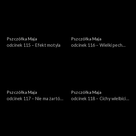
Pszczółka Maja
Pszczółka Maja
odcinek 115 – Efekt motyla
odcinek 116 – Wielki pech
Gucia
Pszczółka Maja
Pszczółka Maja
odcinek 117 – Nie ma żartów
odcinek 118 – Cichy wlelbiciel
z Woska
Klary