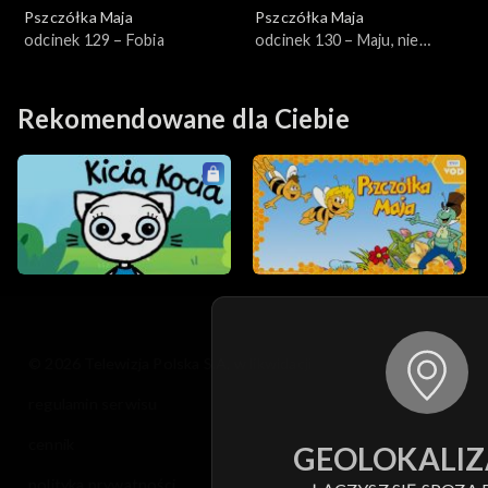
Pszczółka Maja
Pszczółka Maja
odcinek 129 – Fobia
odcinek 130 – Maju, nie
odchodź!
Rekomendowane dla Ciebie
© 2026 Telewizja Polska S.A. w likwidacji
regulamin serwisu
cennik
GEOLOKALIZ
polityka prywatności