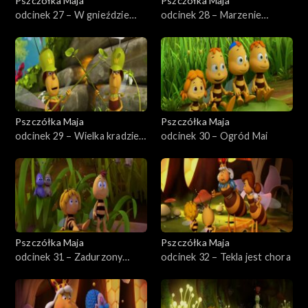
Pszczółka Maja
Pszczółka Maja
odcinek 27 – W gnieździe
odcinek 28 – Marzenie
wroga
Szymka
Pszczółka Maja
Pszczółka Maja
odcinek 29 – Wielka kradzież
odcinek 30 – Ogród Mai
pyłku
Pszczółka Maja
Pszczółka Maja
odcinek 31 – Zadurzony
odcinek 32 – Tekla jest chora
Maks