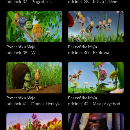
odcinek 37 – Pogoda na
odcinek 38 – Idź za jajkiem
żądanie
Pszczółka Maja
Pszczółka Maja
odcinek 39 – W
odcinek 40 – Królowa
poszukiwaniu zaginionej kuli
zaćmienia
Pszczółka Maja
Pszczółka Maja
odcinek 41 – Domek Henryka
odcinek 42 – Maja przychodzi
na świat