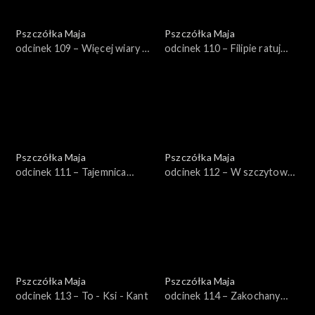
Pszczółka Maja
Pszczółka Maja
odcinek 109 – Więcej wiary w
odcinek 110 – Filipie ratuj
siebie
królową!
Pszczółka Maja
Pszczółka Maja
odcinek 111 – Tajemnica
odcinek 112 – W szczytowej
wielkiej kuli
formie
Pszczółka Maja
Pszczółka Maja
odcinek 113 – To - Ksi - Kant
odcinek 114 – Zakochany
Maks