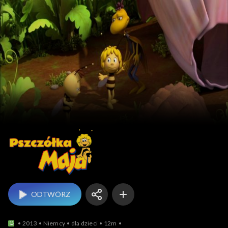
Pszczółka Maja
ODTWÓRZ
2013
Niemcy
dla dzieci
12m