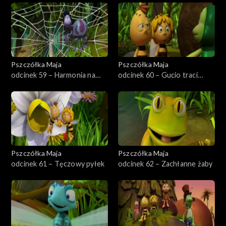
Pszczółka Maja
Pszczółka Maja
odcinek 59 – Harmonia na
odcinek 60 – Gucio traci
łące
pamięć
Pszczółka Maja
Pszczółka Maja
odcinek 61 – Tęczowy pyłek
odcinek 62 – Zachłanne żaby