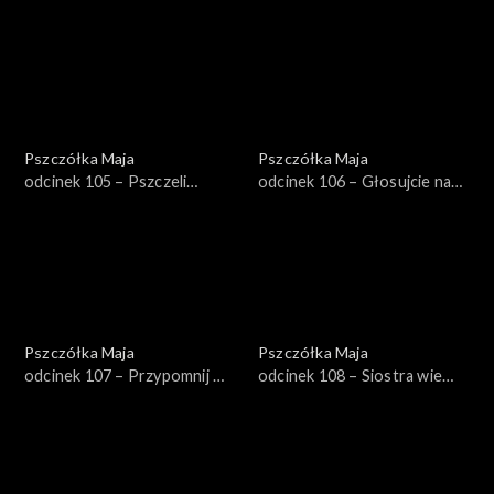
czwórka
Pszczółka Maja
Pszczółka Maja
odcinek 105 – Pszczeli
odcinek 106 – Głosujcie na
certyfikat
mnie!
Pszczółka Maja
Pszczółka Maja
odcinek 107 – Przypomnij mi,
odcinek 108 – Siostra wie
że mam cię zjeść!
najlepiej