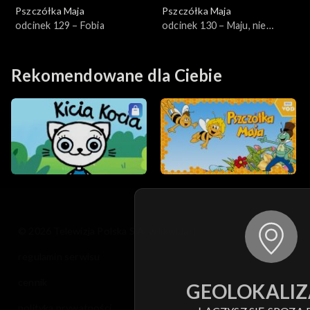
Pszczółka Maja
Pszczółka Maja
odcinek 129 – Fobia
odcinek 130 – Maju, nie
odchodź!
Rekomendowane dla Ciebie
© 2026 Telewizja Polska S.A. w likwidacji
regulamin serwisu
cennik
GEOLOKALIZ
polityka prywatności