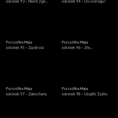
odcinek 93 – Niech żyje
odcinek 94 – Do szeregu!
wolność!
Pszczółka Maja
Pszczółka Maja
odcinek 95 – Zazdrość
odcinek 96 – Złe
towarzystwo
Pszczółka Maja
Pszczółka Maja
odcinek 97 – Zakochany
odcinek 98 – Użądlić Żądło