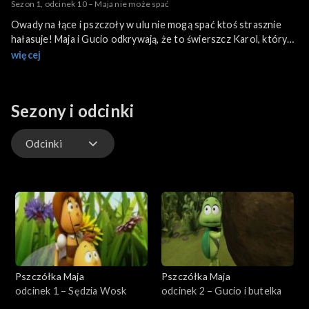
Sezon 1, odcinek 10 – Maja nie może spać
Owady na łące i pszczoły w ulu nie mogą spać ktoś strasznie
hałasuje! Maja i Gucio odkrywają, że to świerszcz Karol, który
próbuje zaprosić Lilkę na bal, ale wciąż wysyła niewłaściwą
więcej
wiadomość.
Sezony i odcinki
Odcinki
Odcinki
Pszczółka Maja
Pszczółka Maja
odcinek 1 – Sędzia Wosk
odcinek 2 – Gucio i butelka