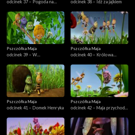
odcinek 37 – Pogoda na
odcinek 38 – Idź za jajkiem
żądanie
Pszczółka Maja
Pszczółka Maja
odcinek 39 – W
odcinek 40 – Królowa
poszukiwaniu zaginionej kuli
zaćmienia
Pszczółka Maja
Pszczółka Maja
odcinek 41 – Domek Henryka
odcinek 42 – Maja przychodzi
na świat