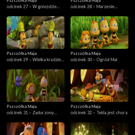
Pszczółka Maja
Pszczółka Maja
odcinek 27 – W gnieździe
odcinek 28 – Marzenie
wroga
Szymka
Pszczółka Maja
Pszczółka Maja
odcinek 29 – Wielka kradzież
odcinek 30 – Ogród Mai
pyłku
Pszczółka Maja
Pszczółka Maja
odcinek 31 – Zadurzony
odcinek 32 – Tekla jest chora
Maks