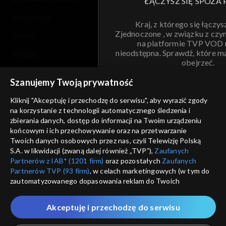
ŁĄCZYSZ SIĘ SPOZA 
moje zgody
Kraj, z którego się łączys
Zjednoczone , w związku z czy
pomoc
na platformie TVP VOD
nieodstępna. Sprawdź, które m
kontakt
obejrzeć.
voucher
Szanujemy Twoją prywatność
Nie pokazuj pon
dostępność
Kliknij "Akceptuję i przechodzę do serwisu", aby wyrazić zgody
na korzystanie z technologii automatycznego śledzenia i
informacje o dostawcy usług
ANULUJ
SP
zbierania danych, dostęp do informacji na Twoim urządzeniu
końcowym i ich przechowywanie oraz na przetwarzanie
Twoich danych osobowych przez nas, czyli Telewizję Polską
S.A. w likwidacji (zwaną dalej również „TVP”),
Zaufanych
Partnerów z IAB* (1201 firm)
oraz pozostałych
Zaufanych
Partnerów TVP (93 firm)
, w celach marketingowych (w tym do
zautomatyzowanego dopasowania reklam do Twoich
zainteresowań i mierzenia ich skuteczności) i pozostałych,
które wskazujemy poniżej, a także zgody na udostępnianie
Akceptuję i przechodzę do serwisu
przez nas identyfikatora PPID do Google.