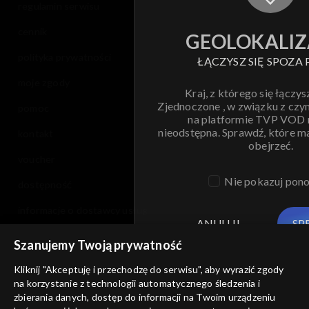
regulamin serwisu
cennik
GEOLOKALIZ
polityka prywatności
ŁĄCZYSZ SIĘ SPOZA 
moje zgody
Kraj, z którego się łączys
Zjednoczone , w związku z czy
pomoc
na platformie TVP VOD
nieodstępna. Sprawdź, które m
kontakt
obejrzeć.
voucher
Nie pokazuj pon
dostępność
informacje o dostawcy usług
ANULUJ
SP
Szanujemy Twoją prywatność
Kliknij "Akceptuję i przechodzę do serwisu", aby wyrazić zgody
na korzystanie z technologii automatycznego śledzenia i
zbierania danych, dostęp do informacji na Twoim urządzeniu