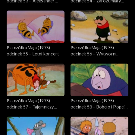
odcinek 53 – Aleksander
odcinek 54 – Zarozumiały
Wielki
Herman
Pszczółka Maja (1975)
Pszczółka Maja (1975)
odcinek 55 – Letni koncert
odcinek 56 – Wytworni
znajomi
Pszczółka Maja (1975)
Pszczółka Maja (1975)
odcinek 57 – Tajemniczy
odcinek 58 – Bobcio i Popcio
złodziej serów
z Moguncji