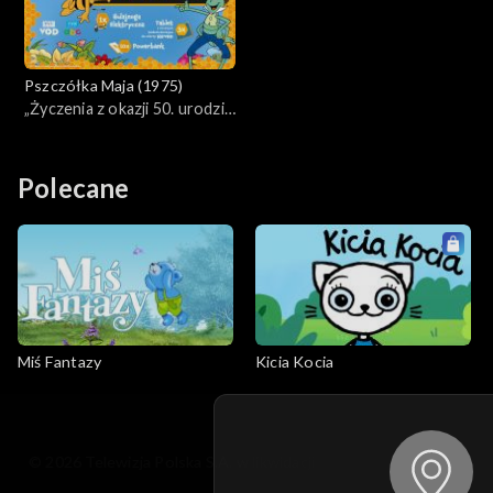
Pszczółka Maja (1975)
„Życzenia z okazji 50. urodzin
Pszczółki Mai”. Ogłaszamy
zwycięzców konkursu!
Polecane
Miś Fantazy
Kicia Kocia
© 2026 Telewizja Polska S.A. w likwidacji