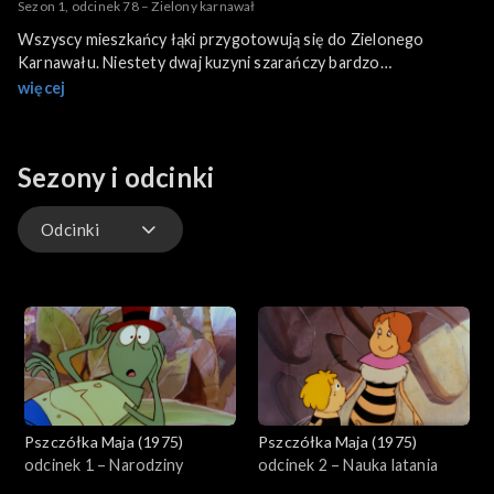
Sezon 1, odcinek 78 – Zielony karnawał
Wszyscy mieszkańcy łąki przygotowują się do Zielonego
Karnawału. Niestety dwaj kuzyni szarańczy bardzo
przeszkadzają. Maja zastanawia się jak ich przegonić.
więcej
Sezony i odcinki
Odcinki
Odcinki
Pszczółka Maja (1975)
Pszczółka Maja (1975)
odcinek 1 – Narodziny
odcinek 2 – Nauka latania