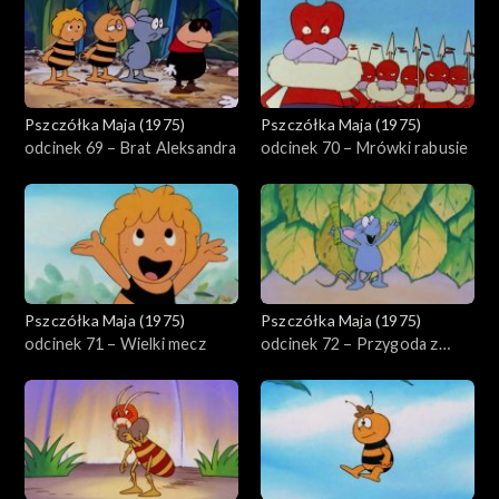
Pszczółka Maja (1975)
Pszczółka Maja (1975)
odcinek 69 – Brat Aleksandra
odcinek 70 – Mrówki rabusie
Pszczółka Maja (1975)
Pszczółka Maja (1975)
odcinek 71 – Wielki mecz
odcinek 72 – Przygoda z
wiatrem