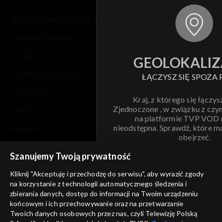
© 2026 Telewizja Polska S.A. w likwidacji
regulamin serwisu
cennik
GEOLOKALIZ
polityka prywatności
ŁĄCZYSZ SIĘ SPOZA 
moje zgody
Kraj, z którego się łączys
Zjednoczone , w związku z czy
pomoc
na platformie TVP VOD
nieodstępna. Sprawdź, które m
kontakt
obejrzeć.
voucher
Szanujemy Twoją prywatność
Nie pokazuj pon
dostępność
Kliknij "Akceptuję i przechodzę do serwisu", aby wyrazić zgody
na korzystanie z technologii automatycznego śledzenia i
informacje o dostawcy usług
ANULUJ
SP
zbierania danych, dostęp do informacji na Twoim urządzeniu
końcowym i ich przechowywanie oraz na przetwarzanie
Twoich danych osobowych przez nas, czyli Telewizję Polską