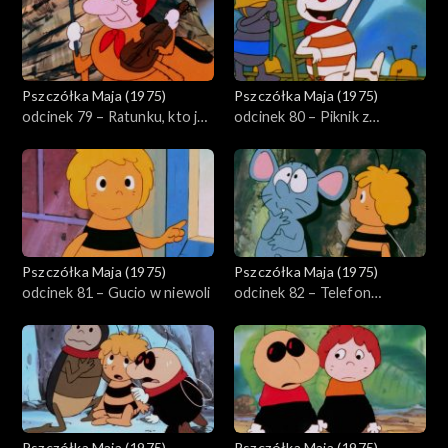
Pszczółka Maja (1975)
Pszczółka Maja (1975)
odcinek 79 – Ratunku, kto ja
odcinek 80 – Piknik z
jestem?
kłopotami
Pszczółka Maja (1975)
Pszczółka Maja (1975)
odcinek 81 – Gucio w niewoli
odcinek 82 – Telefon
Aleksandra
Pszczółka Maja (1975)
Pszczółka Maja (1975)