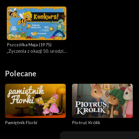
kwiatów
Pszczółka Maja (1975)
„Życzenia z okazji 50. urodzin
Pszczółki Mai”. Ogłaszamy
zwycięzców konkursu!
Polecane
Pamiętnik Florki
Piotruś Królik