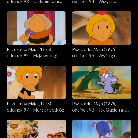
odcinek 93 – Całkiem fajni
odcinek 94 – Wizyta
ludzie
królowej
Pszczółka Maja (1975)
Pszczółka Maja (1975)
odcinek 95 – Maja we mgle
odcinek 96 – Wyścig na
nartach
Pszczółka Maja (1975)
Pszczółka Maja (1975)
odcinek 97 – Morska podróż
odcinek 98 – Jak Gucio ratuje
łąkę