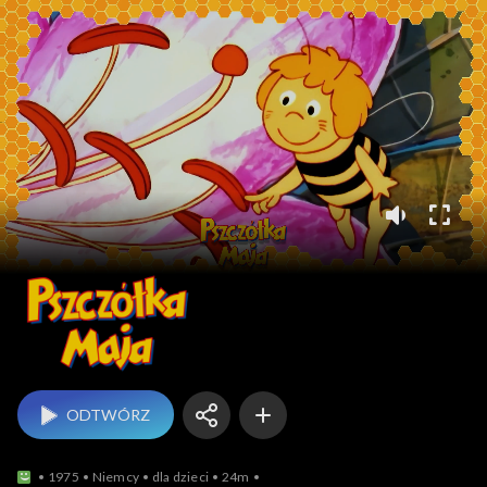
Pszczółka Maja (1975)
ODTWÓRZ
1975
Niemcy
dla dzieci
24m