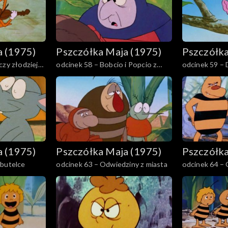
a (1975)
Pszczółka Maja (1975)
Pszczółka
czy złodziej
odcinek 58 – Bobcio i Popcio z
odcinek 59 – 
Moguncji
przeszkodami
a (1975)
Pszczółka Maja (1975)
Pszczółka
 butelce
odcinek 63 – Odwiedziny z miasta
odcinek 64 – 