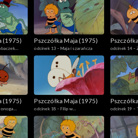
a (1975)
Pszczółka Maja (1975)
Pszczółka
robaczek
odcinek 13 – Maja i szarańcza
odcinek 14 –
a (1975)
Pszczółka Maja (1975)
Pszczółka
stonoga
odcinek 18 – Filip w
odcinek 19 – T
niebezpieczeństwie