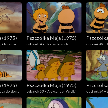
termitom
a (1975)
Pszczółka Maja (1975)
Pszczółka
 która nie
odcinek 48 – Kazio leniuch
odcinek 49 – 
wić
a (1975)
Pszczółka Maja (1975)
Pszczółka
raca do domu
odcinek 53 – Aleksander Wielki
odcinek 54 –