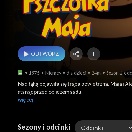
ODTWÓRZ
1975
Niemcy
dla dzieci
24m
Sezon 1, odc
Nad łąką pojawiła się trąba powietrzna. Maja i Al
stanąć przed obliczem sądu.
więcej
Sezony i odcinki
Odcinki