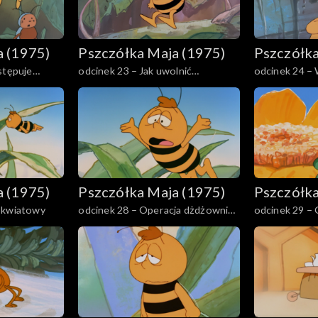
a (1975)
Pszczółka Maja (1975)
Pszczółka
stępuje
odcinek 23 – Jak uwolnić
odcinek 24 –
świerszcza
a (1975)
Pszczółka Maja (1975)
Pszczółka
 kwiatowy
odcinek 28 – Operacja dżdżownicy
odcinek 29 – 
Magdy
domu