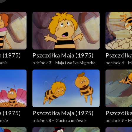
a (1975)
Pszczółka Maja (1975)
Pszczółka
tania
odcinek 3 – Maja i ważka Migotka
odcinek 4 – 
a (1975)
Pszczółka Maja (1975)
Pszczółka
lesie
odcinek 8 – Gucio u mrówek
odcinek 9 – M
Magda