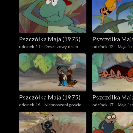
Pszczółka Maja (1975)
Pszczółka Maj
odcinek 11 – Deszczowy dzień
odcinek 12 – Maja i 
świętojański
Pszczółka Maja (1975)
Pszczółka Maj
odcinek 16 – Nieproszeni goście
odcinek 17 – Maja i 
Hieronimus