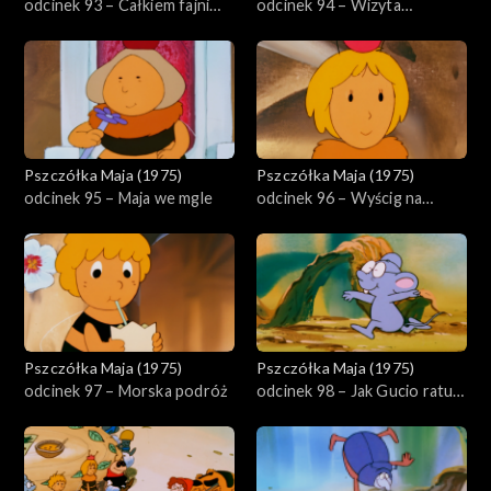
odcinek 93 – Całkiem fajni
odcinek 94 – Wizyta
ludzie
królowej
Pszczółka Maja (1975)
Pszczółka Maja (1975)
odcinek 95 – Maja we mgle
odcinek 96 – Wyścig na
nartach
Pszczółka Maja (1975)
Pszczółka Maja (1975)
odcinek 97 – Morska podróż
odcinek 98 – Jak Gucio ratuje
łąkę