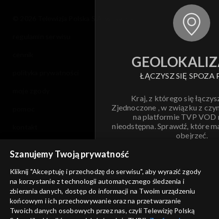
© 2026 Telewizja Polska S.A. w likwidacji
regulamin serwisu
cennik
GEOLOKALIZ
polityka prywatności
ŁĄCZYSZ SIĘ SPOZA 
moje zgody
Kraj, z którego się łączys
Zjednoczone , w związku z czy
pomoc
na platformie TVP VOD
nieodstępna. Sprawdź, które m
kontakt
obejrzeć.
voucher
Szanujemy Twoją prywatność
Nie pokazuj pon
dostępność
Kliknij "Akceptuję i przechodzę do serwisu", aby wyrazić zgody
na korzystanie z technologii automatycznego śledzenia i
informacje o dostawcy usług
ANULUJ
SP
zbierania danych, dostęp do informacji na Twoim urządzeniu
końcowym i ich przechowywanie oraz na przetwarzanie
Twoich danych osobowych przez nas, czyli Telewizję Polską