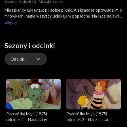
Sezon 1, odcinek 70 – Mrówki rabusie
Mieszkańcy łąki urządzili sobie piknik. Aleksander opowiada im o
mrówkach, nagle wszyscy uciekają w popłochu. Na łące pojawił
się ogromny żuk.
więcej
Sezony i odcinki
Odcinki
Odcinki
Pszczółka Maja (1975)
Pszczółka Maja (1975)
odcinek 1 – Narodziny
odcinek 2 – Nauka latania