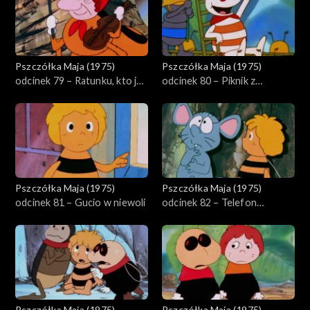
Pszczółka Maja (1975)
Pszczółka Maja (1975)
odcinek 79 – Ratunku, kto ja
odcinek 80 – Piknik z
jestem?
kłopotami
Pszczółka Maja (1975)
Pszczółka Maja (1975)
odcinek 81 – Gucio w niewoli
odcinek 82 – Telefon
Aleksandra
Pszczółka Maja (1975)
Pszczółka Maja (1975)