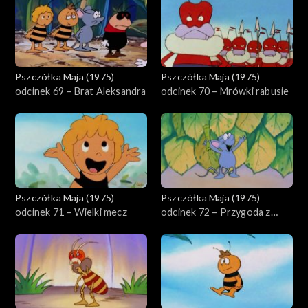
Pszczółka Maja (1975)
Pszczółka Maja (1975)
odcinek 69 – Brat Aleksandra
odcinek 70 – Mrówki rabusie
Pszczółka Maja (1975)
Pszczółka Maja (1975)
odcinek 71 – Wielki mecz
odcinek 72 – Przygoda z
wiatrem