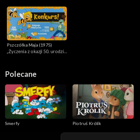
kwiatów
Pszczółka Maja (1975)
„Życzenia z okazji 50. urodzin
Pszczółki Mai”. Ogłaszamy
zwycięzców konkursu!
Polecane
Smerfy
Piotruś Królik