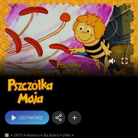
Pszczółka Maja (1975)
ODTWÓRZ
1975
Niemcy
dla dzieci
24m