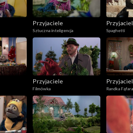
Przyjaciele
Przyjacie
Sztuczna inteligencja
Spaghetti
Przyjaciele
Przyjacie
Filmówka
Randka Fąfar