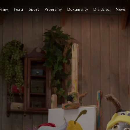
Strzała Amora trafia w serce F
Filmy
Teatr
Sport
Programy
Dokumenty
Dla dzieci
News