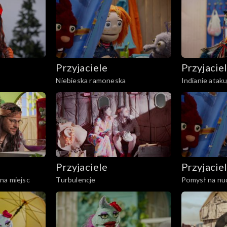
Przyjaciele
Przyjacie
Niebieska ramoneska
Indianie ataku
Przyjaciele
Przyjacie
na miejsc
Turbulencje
Pomysł na nu