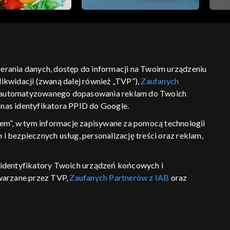
bierania danych, dostęp do informacji na Twoim urządzeniu
ść
informacje o dostawcy usług
ikwidacji (zwaną dalej również „TVP”),
Zaufanych
 zautomatyzowanego dopasowania reklam do Twoich
z nas identyfikatora PPID do Google.
em”, w tym informacje zapisywane za pomocą technologii
 bezpiecznych usług, personalizację treści oraz reklam,
P, identyfikatory Twoich urządzeń końcowych i
twarzane przez TVP,
Zaufanych Partnerów z IAB
oraz
eniu lub dostęp do nich, wyboru podstawowych reklam,
reści, wyboru spersonalizowanych treści, pomiaru
wywania i ulepszania produktów, zapewnienia
 połączenia źródeł danych offline, łączenia różnych