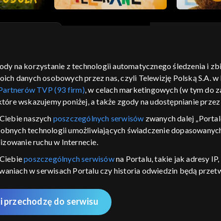
gody na korzystanie z technologii automatycznego śledzenia i z
moje zgody
pomoc
kontakt
voucher
dostępno
h danych osobowych przez nas, czyli Telewizję Polską S.A. w l
CJA
Partnerów TVP (93 firm)
, w celach marketingowych (w tym do
 które wskazujemy poniżej, a także zgody na udostępnianie prze
LSKI
Ciebie naszych
poszczególnych serwisów
zwanych dalej „Portal
y Zjednoczone ,
dobnych technologii umożliwiających świadczenie dopasowanych i
 platformie TVP
izowanie ruchu w Internecie.
awdź, które
zeć.
 Ciebie
poszczególnych serwisów
na Portalu, takie jak adresy I
iwaniach w serwisach Portalu czy historia odwiedzin będą prze
nie
ępujących celów i funkcji: przechowywania informacji na urządz
sonalizowanych reklam, tworzenia profilu spersonalizowanych t
i przechodzę do serwisu
 badań rynkowych w celu generowania opinii odbiorców, opraco
AWDŹ
 technicznego dostarczania reklam lub treści, dopasowywania i