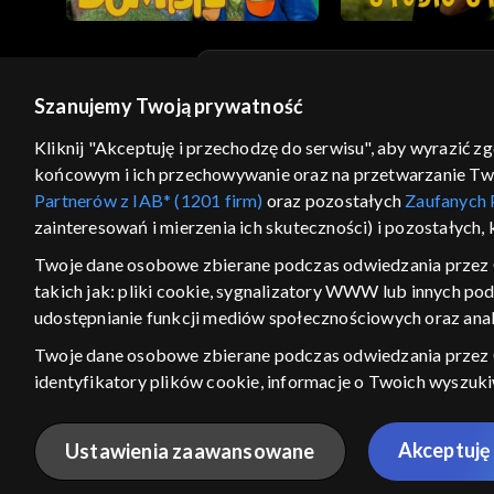
Szanujemy Twoją prywatność
© 2026 Telewizja Polska S.A. w likwidacji
Kliknij "Akceptuję i przechodzę do serwisu", aby wyrazić z
regulamin serwisu
cennik
polityka prywatności
końcowym i ich przechowywanie oraz na przetwarzanie Twoic
GEOLOKALIZA
Partnerów z IAB* (1201 firm)
oraz pozostałych
Zaufanych 
zainteresowań i mierzenia ich skuteczności) i pozostałych,
ŁĄCZYSZ SIĘ SPOZA PO
Twoje dane osobowe zbierane podczas odwiedzania przez 
Kraj, z którego się łączysz, to Stan
takich jak: pliki cookie, sygnalizatory WWW lub innych po
w związku z czym część tytułów na
udostępnianie funkcji mediów społecznościowych oraz anal
VOD może być nieodstępna. Spr
materiały możesz obejr
Twoje dane osobowe zbierane podczas odwiedzania przez
identyfikatory plików cookie, informacje o Twoich wyszuk
Nie pokazuj ponow
pozostałych
Zaufanych Partnerów TVP
dla realizacji nast
wyboru spersonalizowanych reklam, tworzenia profilu sper
Akceptuję 
Ustawienia zaawansowane
wydajności reklam, pomiaru wydajności treści, stosowania
ANULUJ
SPR
bezpieczeństwa, zapobiegania oszustwom i usuwania błędów,