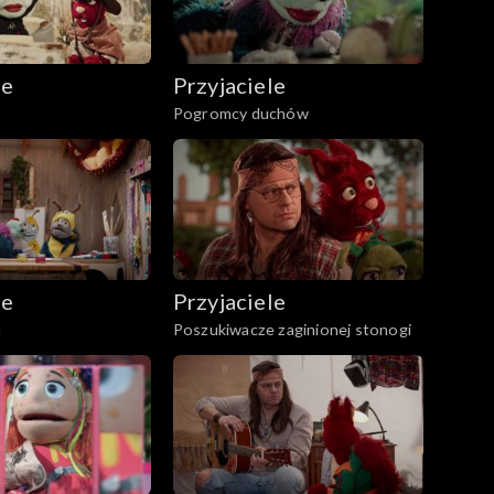
le
Przyjaciele
Pogromcy duchów
le
Przyjaciele
a
Poszukiwacze zaginionej stonogi