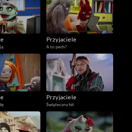
le
Przyjaciele
ją
A to pech?
le
Przyjaciele
dę
Świąteczny hit