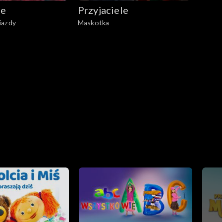
le
Przyjaciele
iazdy
Maskotka