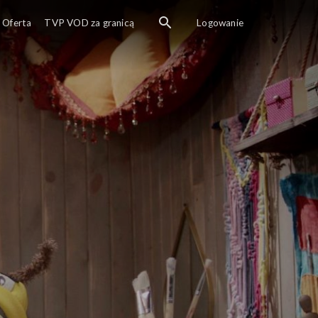
ąfara. W kim zakocha się nasz łobuziak?
Oferta
TVP VOD za granicą
Logowanie