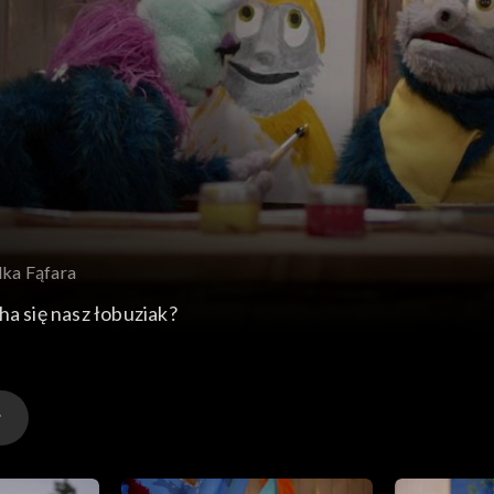
dka Fąfara
ha się nasz łobuziak?