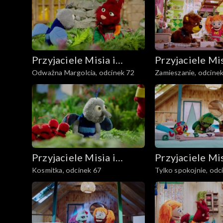
Przyjaciele Misia i
Przyjaciele Mis
Odważna Margolcia, odcinek 72
Zamieszanie, odcine
Margolci
Margolci
Przyjaciele Misia i
Przyjaciele Mis
Kosmitka, odcinek 67
Tylko spokojnie, odc
Margolci
Margolci