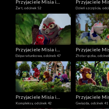
Przyjaciele Misia i
Przyjaciele Mis
Żart, odcinek 52
Dzień szczęścia, odc
Margolci
Margolci
Przyjaciele Misia i
Przyjaciele Mis
Ekipa ratunkowa, odcinek 47
Złota rączka, odcine
Margolci
Margolci
Przyjaciele Misia i
Przyjaciele Mis
Kompleksy, odcinek 42
Gwiazda, odcinek 41
Margolci
Margolci