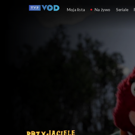
Przyjaciele Misia i M
Moja lista
Na żywo
Seriale