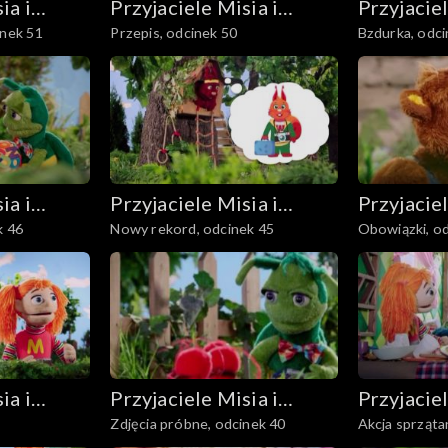
ia i
Przyjaciele Misia i
Przyjaciel
inek 51
Przepis, odcinek 50
Bzdurka, odci
Margolci
Margolci
ia i
Przyjaciele Misia i
Przyjaciel
k 46
Nowy rekord, odcinek 45
Obowiązki, o
Margolci
Margolci
ia i
Przyjaciele Misia i
Przyjaciel
Zdjęcia próbne, odcinek 40
Akcja sprząta
Margolci
Margolci