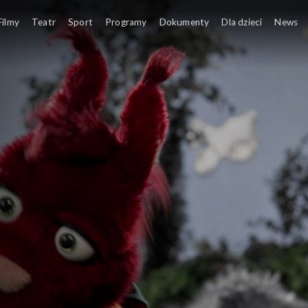
argolci
Margolcia i jej przyjaciele zostają o
Filmy
Teatr
Sport
Programy
Dokumenty
Dla dzieci
News