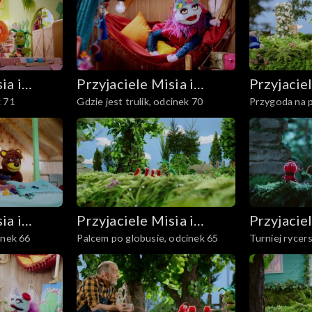
ia i
Przyjaciele Misia i
Przyjaciel
k 71
Gdzie jest trulik, odcinek 70
Przygoda na p
Margolci
Margolci
ia i
Przyjaciele Misia i
Przyjaciel
inek 66
Palcem po globusie, odcinek 65
Turniej rycers
Margolci
Margolci