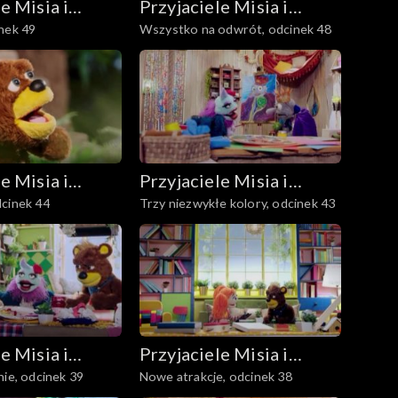
e Misia i
Przyjaciele Misia i
nek 49
Wszystko na odwrót, odcinek 48
Margolci
e Misia i
Przyjaciele Misia i
dcinek 44
Trzy niezwykłe kolory, odcinek 43
Margolci
e Misia i
Przyjaciele Misia i
nie, odcinek 39
Nowe atrakcje, odcinek 38
Margolci