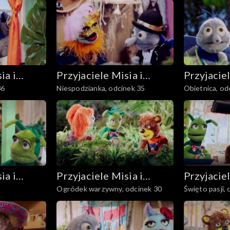
ia i
Przyjaciele Misia i
Przyjaciel
36
Niespodzianka, odcinek 35
Obietnica, od
Margolci
Margolci
ia i
Przyjaciele Misia i
Przyjaciel
Ogródek warzywny, odcinek 30
Święto pasji,
Margolci
Margolci