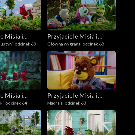
e Misia i
Przyjaciele Misia i
ustyni, odcinek 69
Główna wygrana, odcinek 68
Margolci
e Misia i
Przyjaciele Misia i
ki, odcinek 64
Mądrala, odcinek 63
Margolci