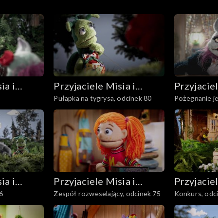
ia i
Przyjaciele Misia i
Przyjaciel
Pułapka na tygrysa, odcinek 80
Pożegnanie je
Margolci
Margolci
ia i
Przyjaciele Misia i
Przyjaciel
6
Zespół rozweselający, odcinek 75
Konkurs, odc
Margolci
Margolci