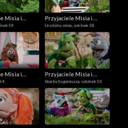
e Misia i
Przyjaciele Misia i
cinek 59
Urodziny misia, odcinek 58
Margolci
e Misia i
Przyjaciele Misia i
 54
Skarby Eugeniusza, odcinek 53
Margolci