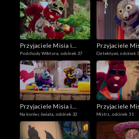
Przyjaciele Misia i
Przyjaciele Mis
Podchody Wiktora, odcinek 37
Detektywi, odcinek 
Margolci
Margolci
Przyjaciele Misia i
Przyjaciele Mis
Na koniec świata, odcinek 32
Mistrz, odcinek 31
Margolci
Margolci