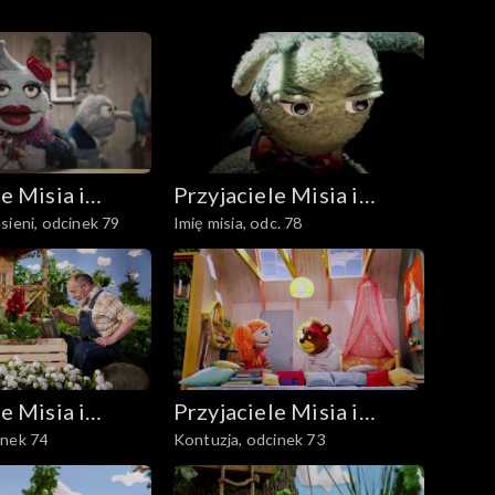
e Misia i
Przyjaciele Misia i
sieni, odcinek 79
Imię misia, odc. 78
Margolci
e Misia i
Przyjaciele Misia i
inek 74
Kontuzja, odcinek 73
Margolci