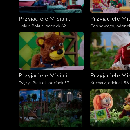
Przyjaciele Misia i
Przyjaciele Mis
Hokus Pokus, odcinek 62
Coś nowego, odcine
Margolci
Margolci
Przyjaciele Misia i
Przyjaciele Mis
Tygrys Pietrek, odcinek 57
Kucharz, odcinek 56
Margolci
Margolci