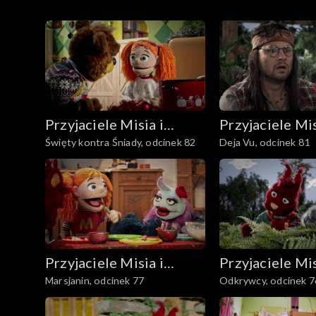
Odcinki
Przyjaciele Misia i
Przyjaciele Mis
Święty kontra Śniady, odcinek 82
Deja Vu, odcinek 81
Margolci
Margolci
Przyjaciele Misia i
Przyjaciele Mis
Marsjanin, odcinek 77
Odkrywcy, odcinek 7
Margolci
Margolci