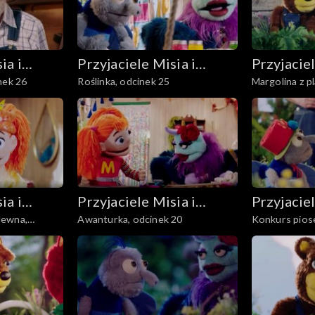
ia i
Przyjaciele Misia i
Przyjaciel
nek 26
Roślinka, odcinek 25
Margolina z p
Margolci
Margolci
odcinek 24
ia i
Przyjaciele Misia i
Przyjaciel
lewna,
Awanturka, odcinek 20
Konkurs piose
Margolci
Margolci