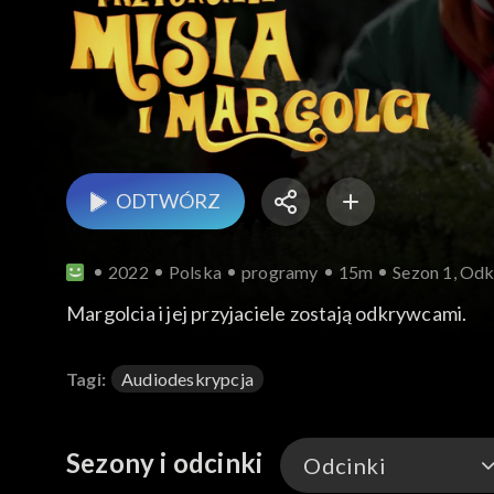
ODTWÓRZ
2022
Polska
programy
15m
Sezon 1, Odk
Margolcia i jej przyjaciele zostają odkrywcami.
Tagi:
Audiodeskrypcja
Sezony i odcinki
Odcinki