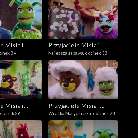
e Misia i
Przyjaciele Misia i
cinek 34
Najlepsza zabawa, odcinek 33
Margolci
e Misia i
Przyjaciele Misia i
 odcinek 29
Wróżka Margoluszka, odcinek 28
Margolci