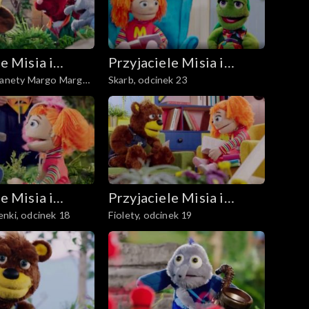
e Misia i
Przyjaciele Misia i
lanety Margo Margo,
Skarb, odcinek 23
Margolci
e Misia i
Przyjaciele Misia i
nki, odcinek 18
Fiolety, odcinek 19
Margolci