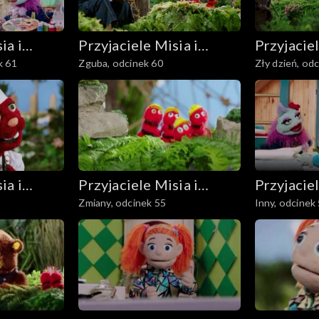
ia i
Przyjaciele Misia i
Przyjaciel
k 61
Zguba, odcinek 60
Zły dzień, od
Margolci
Margolci
ia i
Przyjaciele Misia i
Przyjaciel
Zmiany, odcinek 55
Inny, odcinek
Margolci
Margolci