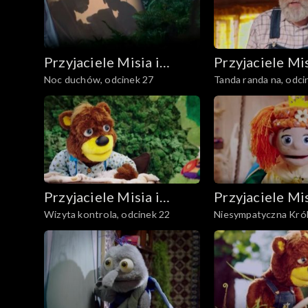
Przyjaciele Misia i
Przyjaciele Mis
Noc duchów, odcinek 27
Tanda randa na, odci
Margolci
Margolci
Przyjaciele Misia i
Przyjaciele Mis
Wizyta kontrola, odcinek 22
Niesympatyczna Kró
Margolci
Margolci
odcinek 21