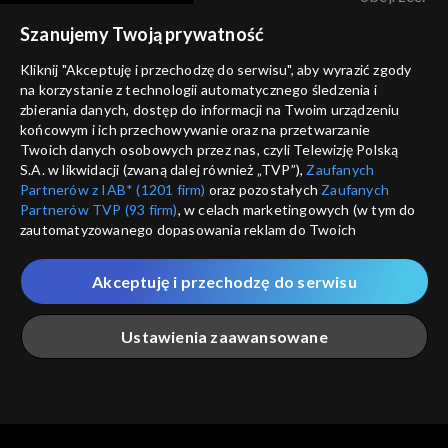
voucher
Szanujemy Twoją prywatność
Nie pokazuj pon
dostępność
Kliknij "Akceptuję i przechodzę do serwisu", aby wyrazić zgody
na korzystanie z technologii automatycznego śledzenia i
informacje o dostawcy usług
ANULUJ
SP
zbierania danych, dostęp do informacji na Twoim urządzeniu
końcowym i ich przechowywanie oraz na przetwarzanie
Twoich danych osobowych przez nas, czyli Telewizję Polską
S.A. w likwidacji (zwaną dalej również „TVP”),
Zaufanych
Partnerów z IAB* (1201 firm)
oraz pozostałych
Zaufanych
Partnerów TVP (93 firm)
, w celach marketingowych (w tym do
zautomatyzowanego dopasowania reklam do Twoich
zainteresowań i mierzenia ich skuteczności) i pozostałych,
które wskazujemy poniżej, a także zgody na udostępnianie
Akceptuję i przechodzę do serwisu
przez nas identyfikatora PPID do Google.
Twoje dane osobowe zbierane podczas odwiedzania przez
Ustawienia zaawansowane
Ciebie naszych
poszczególnych serwisów
zwanych dalej
„Portalem”, w tym informacje zapisywane za pomocą
technologii takich jak: pliki cookie, sygnalizatory WWW lub
innych podobnych technologii umożliwiających świadczenie
Główna
Szukaj
Moja lista
Na żywo
Więcej
dopasowanych i bezpiecznych usług, personalizację treści
oraz reklam, udostępnianie funkcji mediów społecznościowych