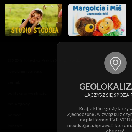
© 2026 Telewizja Polska S.A. w likwidacji
regulamin serwisu
cennik
GEOLOKALIZ
polityka prywatności
ŁĄCZYSZ SIĘ SPOZA 
moje zgody
Kraj, z którego się łączys
Zjednoczone , w związku z czy
pomoc
na platformie TVP VOD
nieodstępna. Sprawdź, które m
kontakt
obejrzeć.