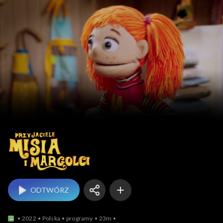
Przyjaciele Misia i M
ODTWÓRZ
2022
Polska
programy
23m