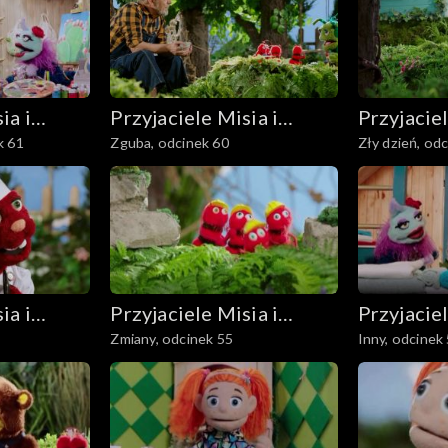
ia i
Przyjaciele Misia i
Przyjaciel
k 61
Zguba, odcinek 60
Zły dzień, od
Margolci
Margolci
ia i
Przyjaciele Misia i
Przyjaciel
Zmiany, odcinek 55
Inny, odcinek
Margolci
Margolci