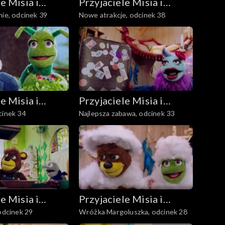
e Misia i
Przyjaciele Misia i
nie, odcinek 39
Nowe atrakcje, odcinek 38
Margolci
e Misia i
Przyjaciele Misia i
cinek 34
Najlepsza zabawa, odcinek 33
Margolci
e Misia i
Przyjaciele Misia i
 odcinek 29
Wróżka Margoluszka, odcinek 28
Margolci