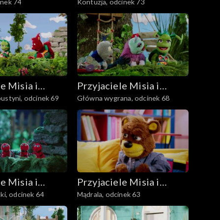
inek 74
Kontuzja, odcinek 73
Margolci
e Misia i
Przyjaciele Misia i
ustyni, odcinek 69
Główna wygrana, odcinek 68
Margolci
e Misia i
Przyjaciele Misia i
ki, odcinek 64
Mądrala, odcinek 63
Margolci