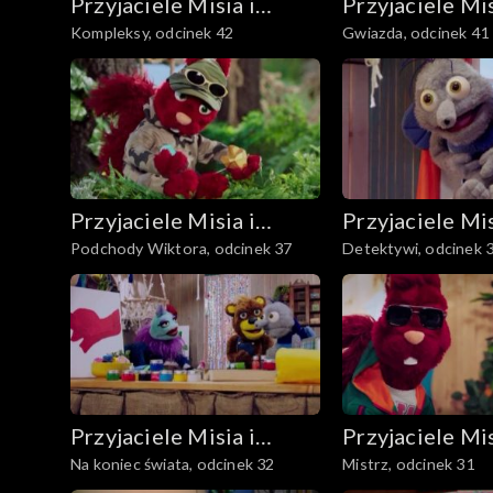
Przyjaciele Misia i
Przyjaciele Mis
Kompleksy, odcinek 42
Gwiazda, odcinek 41
Margolci
Margolci
Przyjaciele Misia i
Przyjaciele Mis
Podchody Wiktora, odcinek 37
Detektywi, odcinek 
Margolci
Margolci
Przyjaciele Misia i
Przyjaciele Mis
Na koniec świata, odcinek 32
Mistrz, odcinek 31
Margolci
Margolci