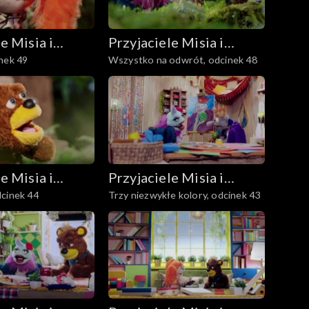
e Misia i
Przyjaciele Misia i
nek 49
Wszystko na odwrót, odcinek 48
Margolci
e Misia i
Przyjaciele Misia i
dcinek 44
Trzy niezwykłe kolory, odcinek 43
Margolci