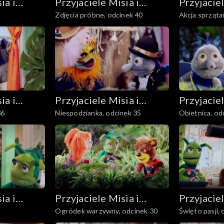
ia i
Przyjaciele Misia i
Przyjaciel
Zdjęcia próbne, odcinek 40
Akcja sprząta
Margolci
Margolci
ia i
Przyjaciele Misia i
Przyjaciel
36
Niespodzianka, odcinek 35
Obietnica, od
Margolci
Margolci
ia i
Przyjaciele Misia i
Przyjaciel
Ogródek warzywny, odcinek 30
Święto pasji,
Margolci
Margolci