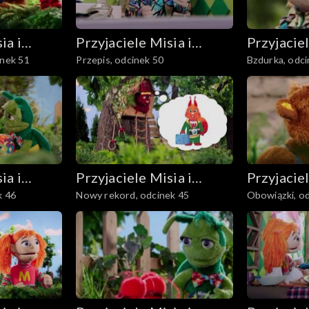
ia i
Przyjaciele Misia i
Przyjaciel
inek 51
Przepis, odcinek 50
Bzdurka, odci
Margolci
Margolci
ia i
Przyjaciele Misia i
Przyjaciel
k 46
Nowy rekord, odcinek 45
Obowiązki, o
Margolci
Margolci