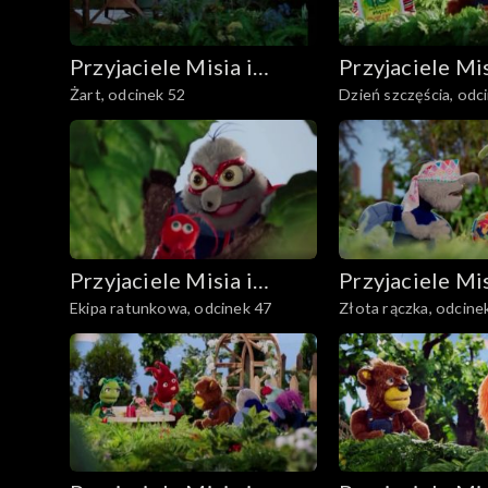
Przyjaciele Misia i
Przyjaciele Mis
Żart, odcinek 52
Dzień szczęścia, odc
Margolci
Margolci
Przyjaciele Misia i
Przyjaciele Mis
Ekipa ratunkowa, odcinek 47
Złota rączka, odcine
Margolci
Margolci