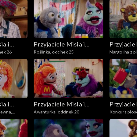
ia i
Przyjaciele Misia i
Przyjaciel
nek 26
Roślinka, odcinek 25
Margolina z p
Margolci
Margolci
odcinek 24
ia i
Przyjaciele Misia i
Przyjaciel
lewna,
Awanturka, odcinek 20
Konkurs piose
Margolci
Margolci