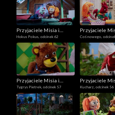
Przyjaciele Misia i
Przyjaciele Mis
Hokus Pokus, odcinek 62
Coś nowego, odcine
Margolci
Margolci
Przyjaciele Misia i
Przyjaciele Mis
Tygrys Pietrek, odcinek 57
Kucharz, odcinek 56
Margolci
Margolci