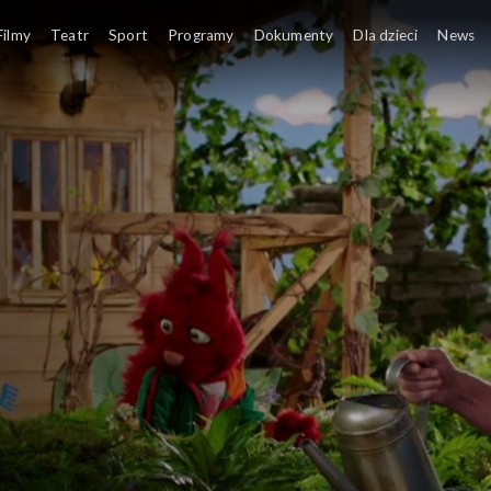
argolci
Filmy
Teatr
Sport
Programy
Dokumenty
Dla dzieci
News