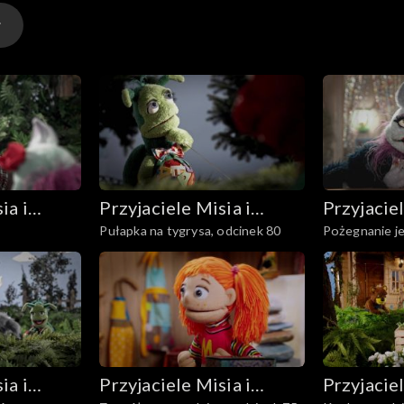
ia i
Przyjaciele Misia i
Przyjaciel
Pułapka na tygrysa, odcinek 80
Pożegnanie je
Margolci
Margolci
ia i
Przyjaciele Misia i
Przyjaciel