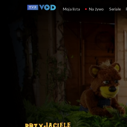
Przyjaciele Misia i M
Moja lista
Na żywo
Seriale