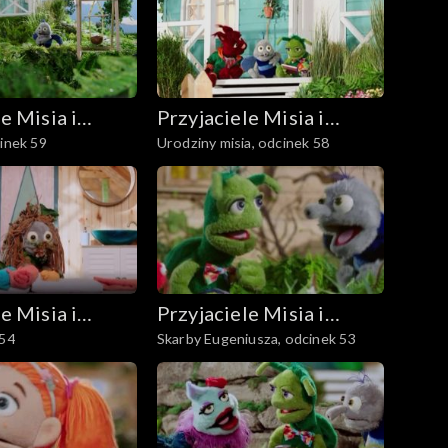
e Misia i
Przyjaciele Misia i
cinek 59
Urodziny misia, odcinek 58
Margolci
e Misia i
Przyjaciele Misia i
 54
Skarby Eugeniusza, odcinek 53
Margolci