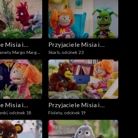
e Misia i
Przyjaciele Misia i
lanety Margo Margo,
Skarb, odcinek 23
Margolci
e Misia i
Przyjaciele Misia i
nki, odcinek 18
Fiolety, odcinek 19
Margolci