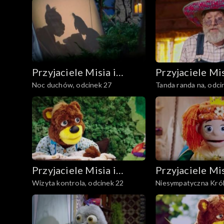
Przyjaciele Misia i
Przyjaciele Mis
Noc duchów, odcinek 27
Tanda randa na, odci
Margolci
Margolci
Przyjaciele Misia i
Przyjaciele Mis
Wizyta kontrola, odcinek 22
Niesympatyczna Kró
Margolci
Margolci
odcinek 21