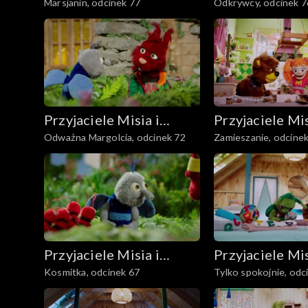
Marsjanin, odcinek 77
Odkrywcy, odcinek 7
Margolci
Margolci
Przyjaciele Misia i
Przyjaciele Mis
Odważna Margolcia, odcinek 72
Zamieszanie, odcine
Margolci
Margolci
Przyjaciele Misia i
Przyjaciele Mis
Kosmitka, odcinek 67
Tylko spokojnie, odc
Margolci
Margolci