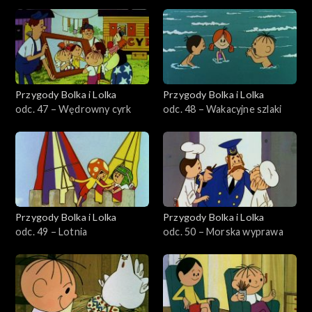
chowanego
Przygody Bolka i Lolka
Przygody Bolka i Lolka
odc. 47 – Wędrowny cyrk
odc. 48 – Wakacyjne szlaki
Przygody Bolka i Lolka
Przygody Bolka i Lolka
odc. 49 – Lotnia
odc. 50 – Morska wyprawa