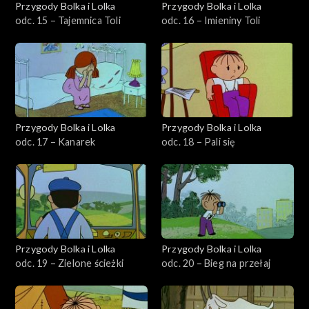
Przygody Bolka i Lolka
Przygody Bolka i Lolka
odc. 15 – Tajemnica Toli
odc. 16 – Imieniny Toli
Przygody Bolka i Lolka
Przygody Bolka i Lolka
odc. 17 – Kanarek
odc. 18 – Pali się
Przygody Bolka i Lolka
Przygody Bolka i Lolka
odc. 19 – Zielone ścieżki
odc. 20 – Bieg na przełaj