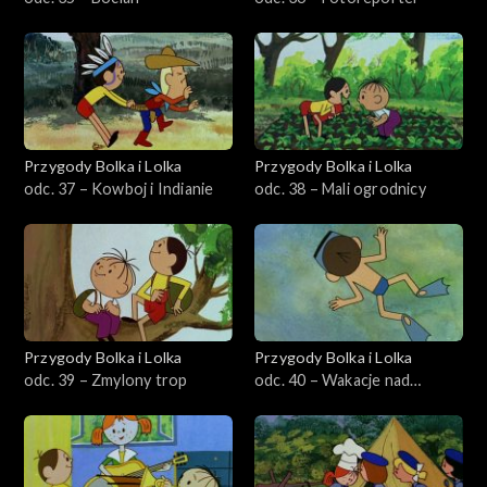
Przygody Bolka i Lolka
Przygody Bolka i Lolka
odc. 37 – Kowboj i Indianie
odc. 38 – Mali ogrodnicy
Przygody Bolka i Lolka
Przygody Bolka i Lolka
odc. 39 – Zmylony trop
odc. 40 – Wakacje nad
morzem