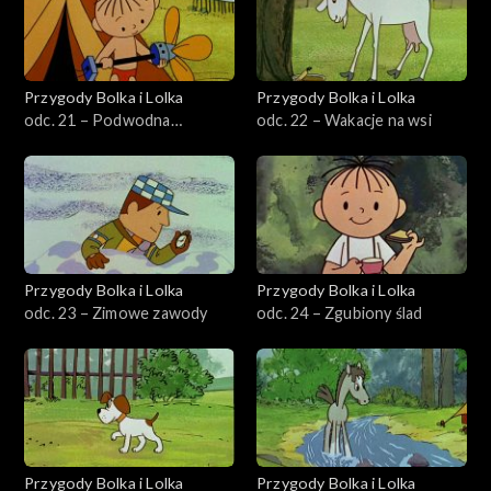
Przygody Bolka i Lolka
Przygody Bolka i Lolka
odc. 21 – Podwodna
odc. 22 – Wakacje na wsi
wycieczka
Przygody Bolka i Lolka
Przygody Bolka i Lolka
odc. 23 – Zimowe zawody
odc. 24 – Zgubiony ślad
Przygody Bolka i Lolka
Przygody Bolka i Lolka