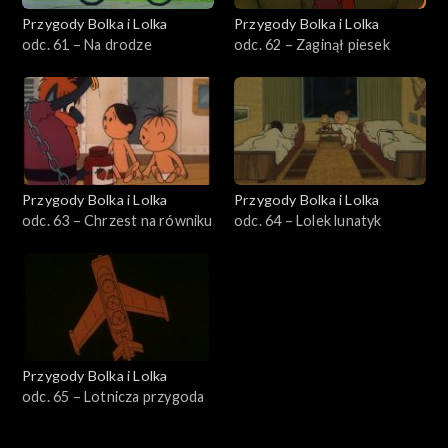
Przygody Bolka i Lolka
Przygody Bolka i Lolka
odc. 61 – Na drodze
odc. 62 – Zaginął piesek
Przygody Bolka i Lolka
Przygody Bolka i Lolka
odc. 63 – Chrzest na równiku
odc. 64 – Lolek lunatyk
Przygody Bolka i Lolka
odc. 65 – Lotnicza przygoda