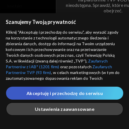
nieodstępna. Sprawdź, które m
kontakt
obejrzeć.
voucher
Szanujemy Twoją prywatność
Nie pokazuj pon
dostępność
Kliknij "Akceptuję i przechodzę do serwisu", aby wyrazić zgody
informacje o dostawcy usług
na korzystanie z technologii automatycznego śledzenia i
ANULUJ
SP
zbierania danych, dostęp do informacji na Twoim urządzeniu
końcowym i ich przechowywanie oraz na przetwarzanie
Twoich danych osobowych przez nas, czyli Telewizję Polską
S.A. w likwidacji (zwaną dalej również „TVP”),
Zaufanych
Partnerów z IAB* (1201 firm)
oraz pozostałych
Zaufanych
Partnerów TVP (93 firm)
, w celach marketingowych (w tym do
zautomatyzowanego dopasowania reklam do Twoich
zainteresowań i mierzenia ich skuteczności) i pozostałych,
które wskazujemy poniżej, a także zgody na udostępnianie
Akceptuję i przechodzę do serwisu
przez nas identyfikatora PPID do Google.
Twoje dane osobowe zbierane podczas odwiedzania przez
Ustawienia zaawansowane
Ciebie naszych
poszczególnych serwisów
zwanych dalej
„Portalem”, w tym informacje zapisywane za pomocą
technologii takich jak: pliki cookie, sygnalizatory WWW lub
innych podobnych technologii umożliwiających świadczenie
Główna
Szukaj
Moja lista
Na żywo
Więcej