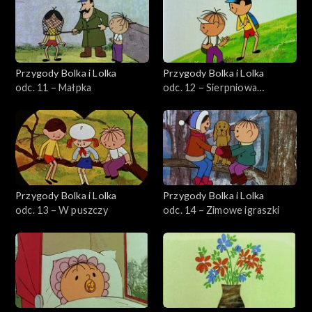
Przygody Bolka i Lolka
Przygody Bolka i Lolka
odc. 11 – Małpka
odc. 12 – Sierpniowa
wędrówka
Przygody Bolka i Lolka
Przygody Bolka i Lolka
odc. 13 – W puszczy
odc. 14 – Zimowe igraszki