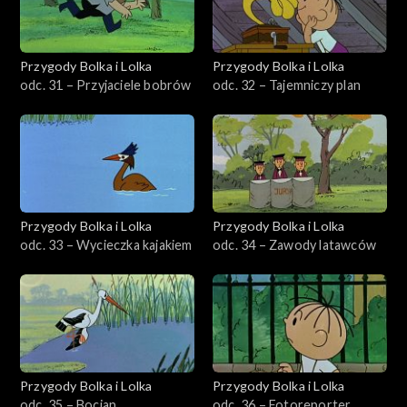
Przygody Bolka i Lolka
Przygody Bolka i Lolka
odc. 31 – Przyjaciele bobrów
odc. 32 – Tajemniczy plan
Przygody Bolka i Lolka
Przygody Bolka i Lolka
odc. 33 – Wycieczka kajakiem
odc. 34 – Zawody latawców
Przygody Bolka i Lolka
Przygody Bolka i Lolka
odc. 35 – Bocian
odc. 36 – Fotoreporter