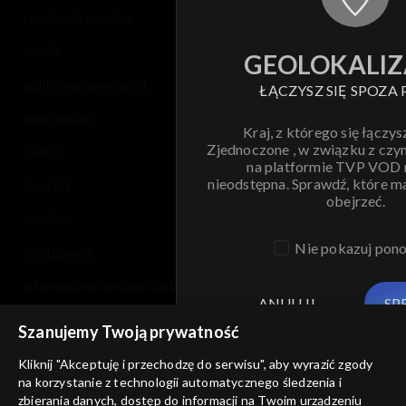
regulamin serwisu
cennik
GEOLOKALIZ
polityka prywatności
ŁĄCZYSZ SIĘ SPOZA 
moje zgody
Kraj, z którego się łączys
Zjednoczone , w związku z czy
pomoc
na platformie TVP VOD
nieodstępna. Sprawdź, które m
kontakt
obejrzeć.
voucher
Nie pokazuj pon
dostępność
informacje o dostawcy usług
ANULUJ
SP
Szanujemy Twoją prywatność
Kliknij "Akceptuję i przechodzę do serwisu", aby wyrazić zgody
na korzystanie z technologii automatycznego śledzenia i
zbierania danych, dostęp do informacji na Twoim urządzeniu