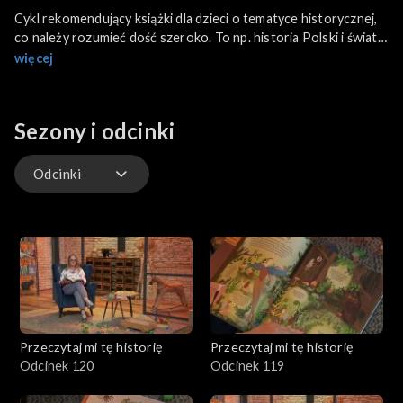
Cykl rekomendujący książki dla dzieci o tematyce historycznej,
co należy rozumieć dość szeroko. To np. historia Polski i świata,
ale też historia naturalna, historia wynalazków, ważne postaci
więcej
etc.
Sezony i odcinki
Odcinki
Odcinki
Przeczytaj mi tę historię
Przeczytaj mi tę historię
Odcinek 120
Odcinek 119