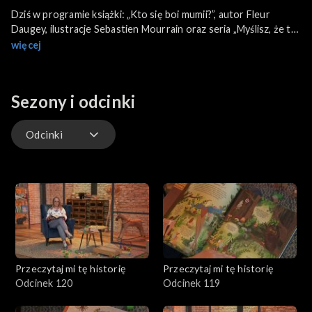
Dziś w programie książki: „Kto się boi mumii?”, autor Fleur
Daugey, ilustracje Sebastien Mourrain oraz seria „Myślisz, że tak
Ci źle?”, autor Chae Strathie, ilustracje Marisa Morea.
więcej
Sezony i odcinki
Odcinki
Odcinki
Przeczytaj mi tę historię
Przeczytaj mi tę historię
Odcinek 120
Odcinek 119