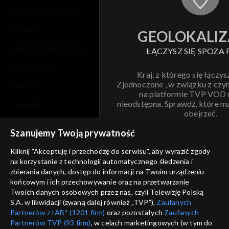
regulamin serwisu
cennik
GEOLOKALIZ
polityka prywatności
ŁĄCZYSZ SIĘ SPOZA 
moje zgody
Kraj, z którego się łączys
Zjednoczone , w związku z czy
pomoc
na platformie TVP VOD
nieodstępna. Sprawdź, które m
kontakt
obejrzeć.
voucher
Szanujemy Twoją prywatność
Nie pokazuj pon
dostępność
Kliknij "Akceptuję i przechodzę do serwisu", aby wyrazić zgody
na korzystanie z technologii automatycznego śledzenia i
informacje o dostawcy usług
ANULUJ
SP
zbierania danych, dostęp do informacji na Twoim urządzeniu
końcowym i ich przechowywanie oraz na przetwarzanie
Twoich danych osobowych przez nas, czyli Telewizję Polską
S.A. w likwidacji (zwaną dalej również „TVP”),
Zaufanych
Partnerów z IAB* (1201 firm)
oraz pozostałych
Zaufanych
Partnerów TVP (93 firm)
, w celach marketingowych (w tym do