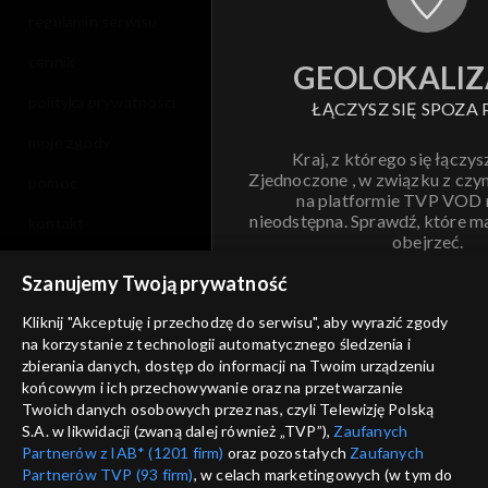
regulamin serwisu
cennik
GEOLOKALIZ
polityka prywatności
ŁĄCZYSZ SIĘ SPOZA 
moje zgody
Kraj, z którego się łączys
Zjednoczone , w związku z czy
pomoc
na platformie TVP VOD
nieodstępna. Sprawdź, które m
kontakt
obejrzeć.
voucher
Szanujemy Twoją prywatność
Nie pokazuj pon
dostępność
Kliknij "Akceptuję i przechodzę do serwisu", aby wyrazić zgody
na korzystanie z technologii automatycznego śledzenia i
informacje o dostawcy usług
ANULUJ
SP
zbierania danych, dostęp do informacji na Twoim urządzeniu
końcowym i ich przechowywanie oraz na przetwarzanie
Twoich danych osobowych przez nas, czyli Telewizję Polską
S.A. w likwidacji (zwaną dalej również „TVP”),
Zaufanych
Partnerów z IAB* (1201 firm)
oraz pozostałych
Zaufanych
Partnerów TVP (93 firm)
, w celach marketingowych (w tym do