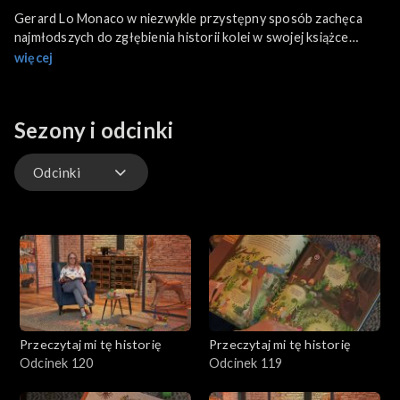
Gerard Lo Monaco w niezwykle przystępny sposób zachęca
najmłodszych do zgłębienia historii kolei w swojej książce
„Ooodjazd!”. Publikacja stworzona w formacie pop-up zawiera
więcej
ciekawostki o pociągach z całego świata.
Odkrycia Karola Darwina na zawsze zmieniły nasze myślenie o
Sezony i odcinki
roślinach, zwierzętach i naszym miejscu w świecie. Te
zagadnienia podejmuje książka „Darwin. Opowieść o naszej
wielkiej rodzinie” autorstwa Mikołaja Golachowskiego.
Odcinki
Odcinki
Przeczytaj mi tę historię
Przeczytaj mi tę historię
Odcinek 120
Odcinek 119