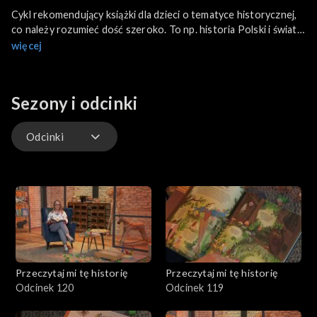
Cykl rekomendujący książki dla dzieci o tematyce historycznej,
co należy rozumieć dość szeroko. To np. historia Polski i świata,
ale też historia naturalna, historia wynalazków, ważne postaci
więcej
etc.
Sezony i odcinki
Odcinki
Odcinki
Przeczytaj mi tę historię
Przeczytaj mi tę historię
Odcinek 120
Odcinek 119