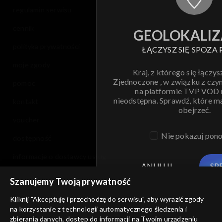
regulamin serwisu
cennik
GEOLOKALIZ
polityka prywatności
ŁĄCZYSZ SIĘ SPOZA 
moje zgody
Kraj, z którego się łączys
Zjednoczone , w związku z czy
pomoc
na platformie TVP VOD
nieodstępna. Sprawdź, które m
kontakt
obejrzeć.
voucher
Nie pokazuj pon
dostępność
informacje o dostawcy usług
ANULUJ
SP
Szanujemy Twoją prywatność
Kliknij "Akceptuję i przechodzę do serwisu", aby wyrazić zgody
na korzystanie z technologii automatycznego śledzenia i
zbierania danych, dostęp do informacji na Twoim urządzeniu