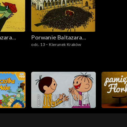
azara
Porwanie Baltazara
odc. 13 – Kierunek Kraków
Gąbki