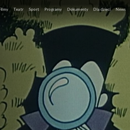
ąbki
Filmy
Teatr
Sport
Programy
Dokumenty
Dla dzieci
News