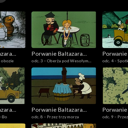
azara
Porwanie Baltazara
Porwanie 
m obozie
odc. 3 – Oberża pod Wesołym
odc. 4 – Spot
Gąbki
Gąbki
Karakonem
Mlekopijem
azara
Porwanie Baltazara
Porwanie 
o-Bo
odc. 8 – Przez trzy morza
odc. 9 – Prz
Gąbki
Gąbki