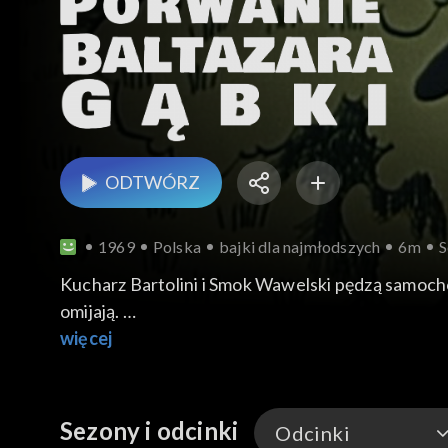
ODTWÓRZ
1969
Polska
bajki dla najmłodszych
6m
S
Kucharz Bartolini i Smok Wawelski pędzą samocho
omijają.
więcej
Sezony i odcinki
Odcinki