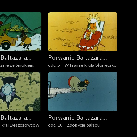
Baltazara
Porwanie Baltazara
kanie ze Smokiem
odc. 5 – W krainie króla Słoneczko
Gąbki
Baltazara
Porwanie Baltazara
ez kraj Deszczowców
odc. 10 – Zdobycie pałacu
Gąbki