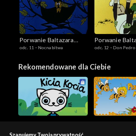
Porwanie Baltazara
Porwanie Balt
odc. 11 – Nocna bitwa
odc. 12 – Don Pedro
Gąbki
Gąbki
Rekomendowane dla Ciebie
Szanujemy Twoją prywatność