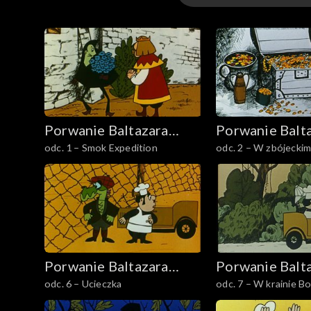
Odcinki
Porwanie Baltazara
Porwanie Balt
odc. 1 – Smok Expedition
odc. 2 – W zbójecki
Gąbki
Gąbki
Porwanie Baltazara
Porwanie Balt
odc. 6 – Ucieczka
odc. 7 – W krainie B
Gąbki
Gąbki