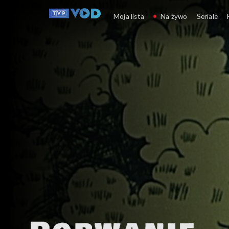
Porwanie Baltazara G
Moja lista
Na żywo
Seriale